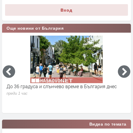
Вход
Още новини от България
я днес
От 9 август приключва двойното етикетиране - 
се променя за потребителите
преди 18 часа
Видеа по темата