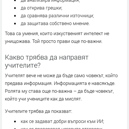
да открива грешки;
да сравнява различни източници;
да защитава собствено мнение.
Това са умения, които изкуственият интелект не
унищожава. Той просто прави още по-важни.
Какво трябва да направят
учителите?
Учителят вече не може да бъде само човекът, който
предава информация. Информацията е навсякъде.
Ролята му става още по-важна – да бъде човекът,
който учи учениците как да мислят.
Учителите трябва да показват:
как се задават добри въпроси към ИИ;
как се проверяват неговите отговори;