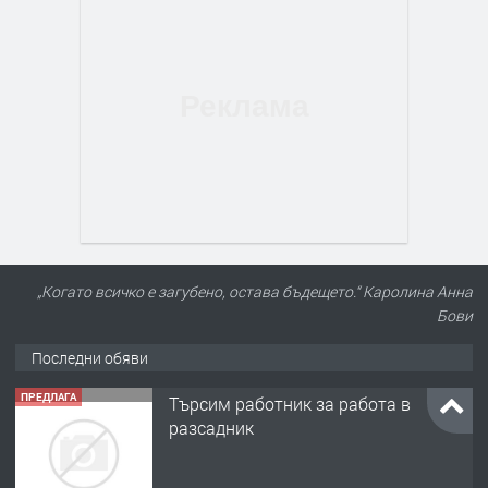
„Когато всичко е загубено, остава бъдещето.“ Каролина Анна
ПРЕДЛАГА
Търсим работник за работа в
Бови
разсадник
Последни обяви
преди 4 месеца
ПРЕДЛАГА
🌱 Работник в разсадник