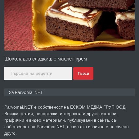
преди 1 година
ПРЕДЛАГА
Първи поход "По стъпките на Ангел
Войвода"
преди 1 година
Шоколадов сладкиш с маслен крем
ПРЕДЛАГА
Монтажник на малки детайли за
медицинската индустрия
Търси
преди 1 година
За Parvomai.NET
ПРЕДЛАГА
Уроци по Математика
Parvomai.NET е собственост на ЕСКОМ МЕДИА ГРУП ООД.
Всички статии, репортажи, интервюта и други текстови,
графични и видео материали, публикувани в сайта, са
собственост на Parvomai.NET, освен ако изрично е посочено
преди 1 година
друго.