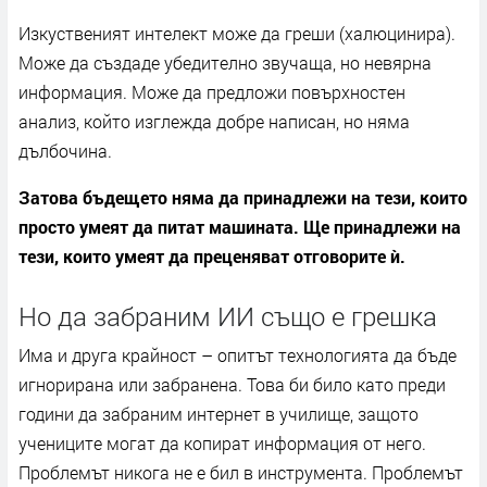
Изкуственият интелект може да греши (халюцинира).
Може да създаде убедително звучаща, но невярна
информация. Може да предложи повърхностен
анализ, който изглежда добре написан, но няма
дълбочина.
Затова бъдещето няма да принадлежи на тези, които
просто умеят да питат машината. Ще принадлежи на
тези, които умеят да преценяват отговорите ѝ.
Но да забраним ИИ също е грешка
Има и друга крайност – опитът технологията да бъде
игнорирана или забранена. Това би било като преди
години да забраним интернет в училище, защото
учениците могат да копират информация от него.
Проблемът никога не е бил в инструмента. Проблемът