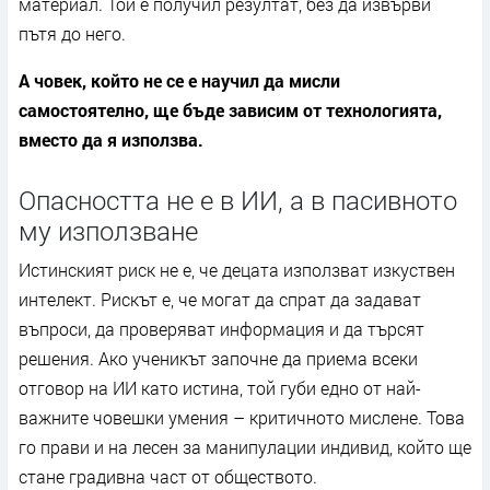
материал. Той е получил резултат, без да извърви
пътя до него.
А човек, който не се е научил да мисли
самостоятелно, ще бъде зависим от технологията,
вместо да я използва.
Опасността не е в ИИ, а в пасивното
му използване
Истинският риск не е, че децата използват изкуствен
интелект. Рискът е, че могат да спрат да задават
въпроси, да проверяват информация и да търсят
решения. Ако ученикът започне да приема всеки
отговор на ИИ като истина, той губи едно от най-
важните човешки умения – критичното мислене. Това
го прави и на лесен за манипулации индивид, който ще
стане градивна част от обществото.