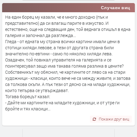
Случаен виц
На един борец му казали, че е много доходно (пък и
представително) да си влагаш парите в изкуство. И
естествено, още на следващия ден, той веднага отишъл в една
галерия и започнал да разглежда...
Гледа - от едната му страна всички картини имали цени в
стотици хиляди левове, а тези от другата страна били
значително по-евтини - само по няколко хиляди лева.
Озадачен, той повикал управителя на галерията и се
поинтересувал защо има такава голяма разлика в цените?
Собственикът му обяснил, че картините от ляво са на стари
художници - класици, които вече не са между живите, и затова
са толкова скъпи. А пък тези от дясно са на млади художници,
които тепърва се утвърждават.
Тогава борецът казал:
- Дайте ми картините на младите художници, и от утре ги
бройте и тях класици...
Покажи друг виц