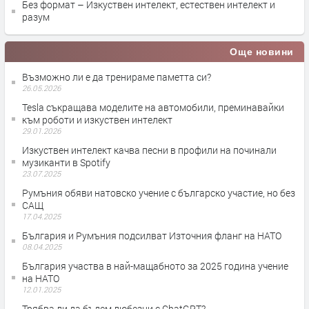
Без формат – Изкуствен интелект, естествен интелект и
разум
Още новини
Възможно ли е да тренираме паметта си?
26.05.2026
Tesla съкращава моделите на автомобили, преминавайки
към роботи и изкуствен интелект
29.01.2026
Изкуствен интелект качва песни в профили на починали
музиканти в Spotify
23.07.2025
Румъния обяви натовско учение с българско участие, но без
САЩ
17.04.2025
България и Румъния подсилват Източния фланг на НАТО
08.04.2025
България участва в най-мащабното за 2025 година учение
на НАТО
12.01.2025
Трябва ли да бъдем любезни с ChatGPT?