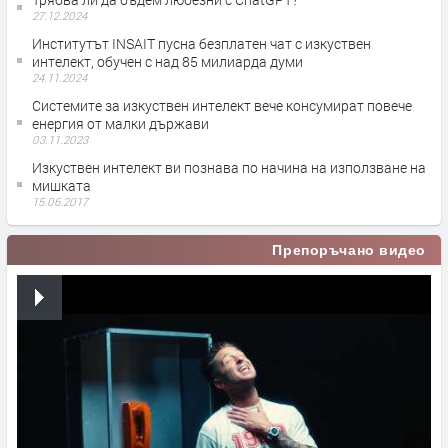
27.12.2024
Институтът INSAIT пусна безплатен чат с изкуствен
интелект, обучен с над 85 милиарда думи
24.11.2024
Системите за изкуствен интелект вече консумират повече
енергия от малки държави
03.11.2023
Изкуствен интелект ви познава по начина на използване на
мишката
15.06.2017
Препоръчано видео