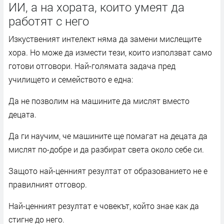
ИИ, а на хората, които умеят да
работят с него
Изкуственият интелект няма да замени мислещите
хора. Но може да измести тези, които използват само
готови отговори. Най-голямата задача пред
училището и семейството е една:
Да не позволим на машините да мислят вместо
децата.
Да ги научим, че машините ще помагат на децата да
мислят по-добре и да разбират света около себе си.
Защото най-ценният резултат от образованието не е
правилният отговор.
Най-ценният резултат е човекът, който знае как да
стигне до него.