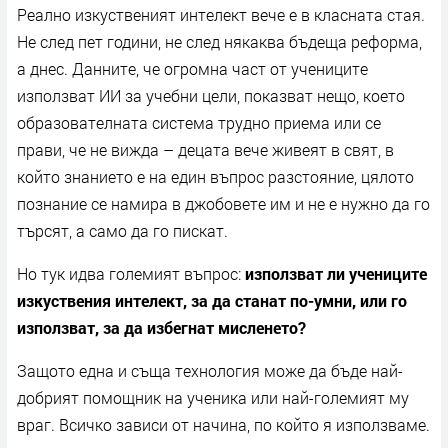
Реално изкуственият интелект вече е в класната стая.
Не след пет години, не след някаква бъдеща реформа,
а днес. Данните, че огромна част от учениците
използват ИИ за учебни цели, показват нещо, което
образователната система трудно приема или се
прави, че не вижда – децата вече живеят в свят, в
който знанието е на един въпрос разстояние, цялото
познание се намира в джобовете им и не е нужно да го
търсят, а само да го пискат.
Но тук идва големият въпрос:
използват ли учениците
изкуствения интелект, за да станат по-умни, или го
използват, за да избегнат мисленето?
Защото една и съща технология може да бъде най-
добрият помощник на ученика или най-големият му
враг. Всичко зависи от начина, по който я използваме.