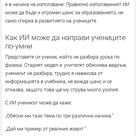
е в начина на използване. Правилно използваният ИИ
може да бъде и огромен шанс за образованието, не
само спирка в развитието на учениците.
Как ИИ може да направи учениците
по-умни
Представете си ученик, който не разбира урока по
физика. Старият модел е: учителят обяснява веднъж,
ученикът не разбира, трудно я наваксва от
информацията в учебника, не вижда шанс и се
отказва, защото това ще му струва много усилия.
С ИИ ученикът може да каже:
„Обясни ми тази тема по три различни начина.“
„Дай ми пример от реалния живот.“