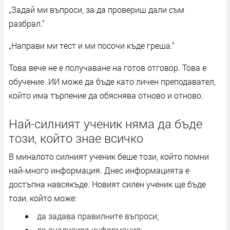
„Задай ми въпроси, за да провериш дали съм
разбрал.“
„Направи ми тест и ми посочи къде греша.“
Това вече не е получаване на готов отговор. Това е
обучение. ИИ може да бъде като личен преподавател,
който има търпение да обяснява отново и отново.
Най-силният ученик няма да бъде
този, който знае всичко
В миналото силният ученик беше този, който помни
най-много информация. Днес информацията е
достъпна навсякъде. Новият силен ученик ще бъде
този, който може:
да задава правилните въпроси;
да анализира информация;