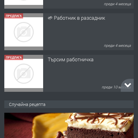
преди 4 месеца
ПРЕДЛАГА
Търсим работничка
преди 10 месеца
ПРЕДЛАГА
Продава употребявани чисти и
запазени матраци за спални.
преди 1 година
Случайна рецепта
ПРЕДЛАГА
Работа за общи работници