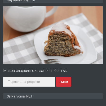
запазени матраци за спални.
преди 1 година
ПРЕДЛАГА
Работа за общи работници
преди 1 година
ПРЕДЛАГА
Първи поход "По стъпките на Ангел
Войвода"
Маков сладкиш със запечен белтък
Търси
преди 1 година
ПРЕДЛАГА
Монтажник на малки детайли за
За Parvomai.NET
медицинската индустрия