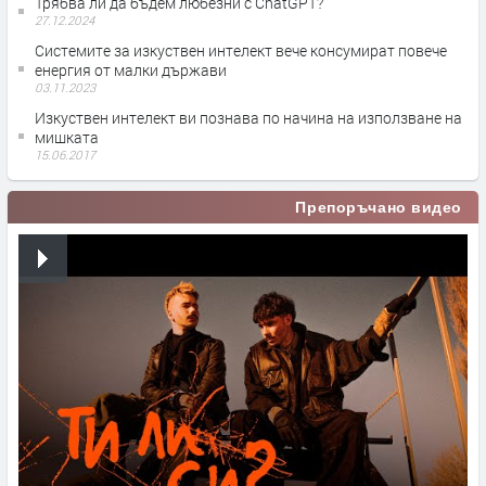
Трябва ли да бъдем любезни с ChatGPT?
27.12.2024
Системите за изкуствен интелект вече консумират повече
енергия от малки държави
03.11.2023
Изкуствен интелект ви познава по начина на използване на
мишката
15.06.2017
Препоръчано видео