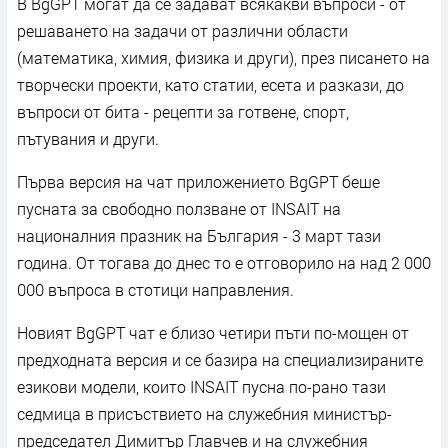
В BgGPT могат да се задават всякакви въпроси - от
решаването на задачи от различни области
(математика, химия, физика и други), през писането на
творчески проекти, като статии, есета и разкази, до
въпроси от бита - рецепти за готвене, спорт,
пътувания и други.
Първа версия на чат приложението BgGPT беше
пусната за свободно ползване от INSAIT на
националния празник на България - 3 март тази
година. От тогава до днес то е отговорило на над 2 000
000 въпроса в стотици направления.
Новият BgGPT чат е близо четири пъти по-мощен от
предходната версия и се базира на специализираните
езикови модели, които INSAIT пусна по-рано тази
седмица в присъствието на служебния министър-
председател Димитър Главчев и на служебния