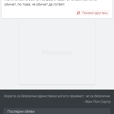
обичат, по това, че обичат да готвят.
Покажи друг виц
Хората са безсилни единствено когато приемат, че са безсилни.
- Жан-Пол Сартр
Последни обяви