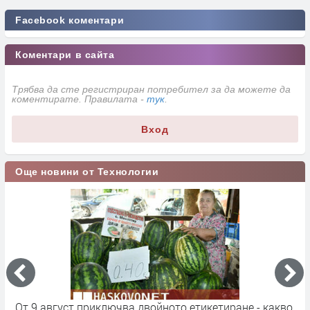
Facebook коментари
Коментари в сайта
Трябва да сте регистриран потребител за да можете да
коментирате. Правилата -
тук
.
Вход
Още новини от Технологии
кт
От 9 август приключва двойното етикетиране - какво
М