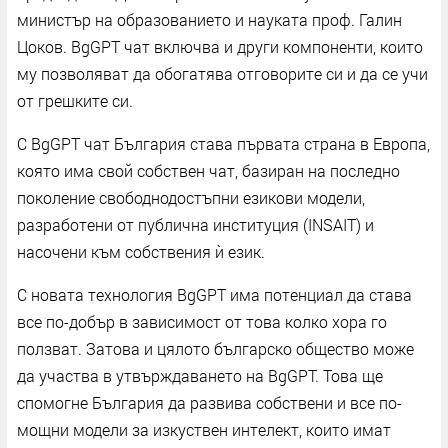
министър на образованието и науката проф. Галин
Цоков. BgGPT чат включва и други компоненти, които
му позволяват да обогатява отговорите си и да се учи
от грешките си.
С BgGPT чат България става първата страна в Европа,
която има свой собствен чат, базиран на последно
поколение свободнодостъпни езикови модели,
разработени от публична институция (INSAIT) и
насочени към собствения ѝ език.
С новата технология BgGPT има потенциал да става
все по-добър в зависимост от това колко хора го
ползват. Затова и цялото българско общество може
да участва в утвърждаването на BgGPT. Това ще
спомогне България да развива собствени и все по-
мощни модели за изкуствен интелект, които имат