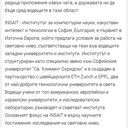
редица приложения извън чата, а държавата ни да
бъде сред водещите в тази област.
INSAIT - Институтът за компютърни науки, изкуствен
интелект и технологии в София, България, е първият в
Източна Европа, който предлага условия за работа на
световно ниво, съответстващи на тези във водещите
западни университети и институти. Институтът е
структуриран като специално звено към Софийския
университет "Св. Климент Охридски" и е създаден в
партньорство с швейцарските ETH Zurich и EPFL, два
от най-добрите технологични университети в света.
Водещи учени от топ американски, европейски и
израелски университети, и изследователски
лаборатории, ръководят и съветват института.
Основният фокус на INSAIT е върху научните
постижения: изследвания на световно ниво,