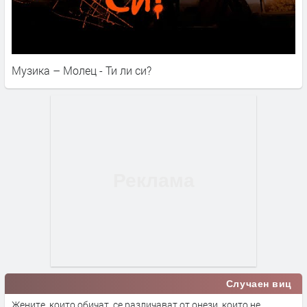
Музика – Молец - Ти ли си?
Случаен виц
Жените, които обичат, се различават от онези, които не