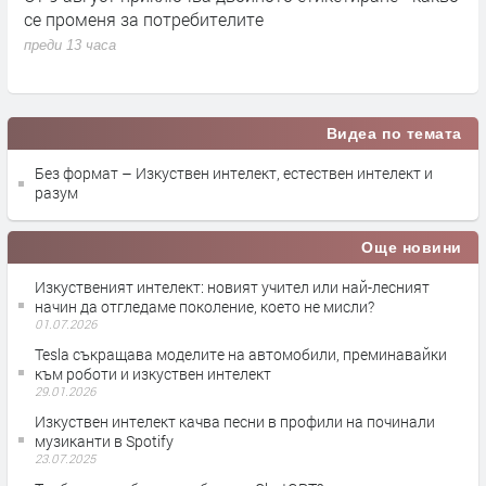
се променя за потребителите
к
преди 13 часа
п
Видеа по темата
Без формат – Изкуствен интелект, естествен интелект и
разум
Още новини
Изкуственият интелект: новият учител или най-лесният
начин да отгледаме поколение, което не мисли?
01.07.2026
Tesla съкращава моделите на автомобили, преминавайки
към роботи и изкуствен интелект
29.01.2026
Изкуствен интелект качва песни в профили на починали
музиканти в Spotify
23.07.2025