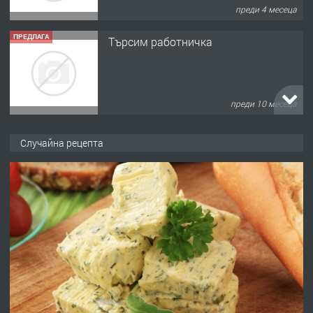
преди 4 месеца
ПРЕДЛАГА
Търсим работничка
преди 10 месеца
ПРЕДЛАГА
Продава употребявани чисти и
Случайна рецепта
запазени матраци за спални.
преди 1 година
ПРЕДЛАГА
Работа за общи работници
преди 1 година