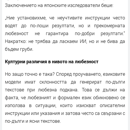
Заключението на японските изследователи беше:
„Ние установихме, че неучтивите инструкции често
водят до по-лоши резултати, но и прекомерната
любезност не гарантира по-добри резултати.“
Накратко: не трябва да ласкаем ИИ, но и не бива да
бъдем груби.
Културни различия в нивото на любезност
Но защо точно е така? Според проучването, езиковите
модели имат склонността да генерират по-дълги
текстове при любезна подкана. Това се дължи на
факта, че любезният и формален език обикновено се
използва в ситуации, които изискват описателни
инструкции или указания и затова често са свързани с
по-дълги и ясни текстове.