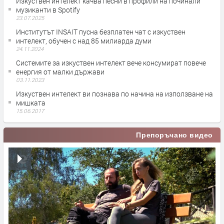
Изкуствен интелект качва песни в профили на починали
музиканти в Spotify
23.07.2025
Институтът INSAIT пусна безплатен чат с изкуствен
интелект, обучен с над 85 милиарда думи
24.11.2024
Системите за изкуствен интелект вече консумират повече
енергия от малки държави
03.11.2023
Изкуствен интелект ви познава по начина на използване на
мишката
15.06.2017
Препоръчано видео