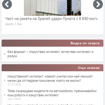
Част на ракета на SpaceX удари Луната с 8 690 км/ч
6
д
преди 1 ден
п
Видеа по темата
Без формат – Изкуствен интелект, естествен интелект и
разум
Още новини
Изкуственият интелект: новият учител или най-лесният
начин да отгледаме поколение, което не мисли?
01.07.2026
Tesla съкращава моделите на автомобили, преминавайки
към роботи и изкуствен интелект
29.01.2026