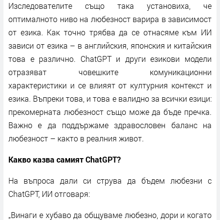
Изследователите също така установиха, че
оптималното ниво на любезност варира в зависимост
от езика. Как точно трябва да се отнасяме към ИИ
зависи от езика – в английския, японския и китайския
това е различно. ChatGPT и други езикови модели
отразяват човешките комуникационни
характеристики и се влияят от културния контекст и
езика. Въпреки това, и това е валидно за всички езици:
прекомерната любезност също може да бъде пречка.
Важно е да поддържаме здравословен баланс на
любезност – както в реалния живот.
Какво казва самият ChatGPT?
На въпроса дали си струва да бъдем любезни с
ChatGPT, ИИ отговаря:
„Винаги е хубаво да общуваме любезно, дори и когато