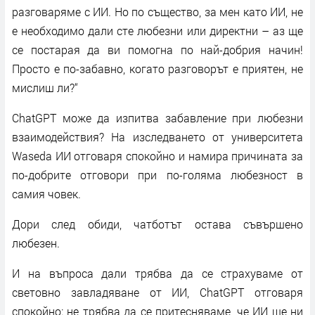
разговаряме с ИИ. Но по същество, за мен като ИИ, не
е необходимо дали сте любезни или директни – аз ще
се постарая да ви помогна по най-добрия начин!
Просто е по-забавно, когато разговорът е приятен, не
мислиш ли?“
ChatGPT може да изпитва забавление при любезни
взаимодействия? На изследването от университета
Waseda ИИ отговаря спокойно и намира причината за
по-добрите отговори при по-голяма любезност в
самия човек.
Дори след обиди, чатботът остава съвършено
любезен.
И на въпроса дали трябва да се страхуваме от
световно завладяване от ИИ, ChatGPT отговаря
спокойно: не трябва да се притесняваме, че ИИ ще ни