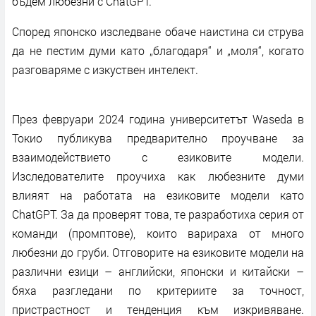
бъдем любезни с ChatGPT.
Според японско изследване обаче наистина си струва
да не пестим думи като „благодаря“ и „моля“, когато
разговаряме с изкуствен интелект.
През февруари 2024 година университетът Waseda в
Токио публикува предварително проучване за
взаимодействието с езиковите модели.
Изследователите проучиха как любезните думи
влияят на работата на езиковите модели като
ChatGPT. За да проверят това, те разработиха серия от
команди (промптове), които варираха от много
любезни до груби. Отговорите на езиковите модели на
различни езици – английски, японски и китайски –
бяха разгледани по критериите за точност,
пристрастност и тенденция към изкривяване.