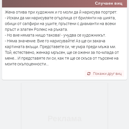
Случаен виц
Жена отива при художник и го моли да й нарисува портрет:
- Искам да ми нарисувате огърлица от брилянти на шията,
обици от сапфири на ушите, пръстени с диаманти на всеки
пръст и златен Ролекс на ръката.
- Но вие нямата нищо такова! - учудва се художникът.
- Няма значение. Вие го нарисувайте! Аз ще си закача
картината вкъщи. Представете си, че умра преди мъжа ми.
Той, естествено, женкар мръсен, ще се ожени за по-млада от
мене... И представяте ли си, как тя ще се скъса от търсене на
моите скъпоценности...
Покажи друг виц