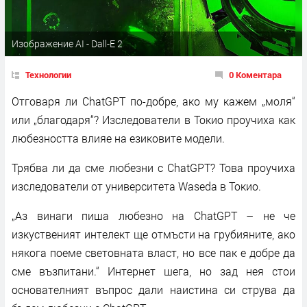
Изображение AI - Dall-E 2
Технологии
0 Коментара
Отговаря ли ChatGPT по-добре, ако му кажем „моля“
или „благодаря“? Изследователи в Токио проучиха как
любезността влияе на езиковите модели.
Трябва ли да сме любезни с ChatGPT? Това проучиха
изследователи от университета Waseda в Токио.
„Аз винаги пиша любезно на ChatGPT – не че
изкуственият интелект ще отмъсти на грубияните, ако
някога поеме световната власт, но все пак е добре да
сме възпитани.“ Интернет шега, но зад нея стои
основателният въпрос дали наистина си струва да