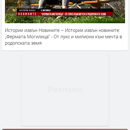
Истории извън Новините – Истории извън новините:
„Фермата Могилица“ - От лукс и милиони към мечта в
родопската земя