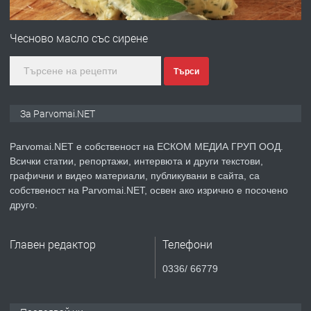
ПРЕДЛАГА
Първи поход "По стъпките на Ангел
Войвода"
Чесново масло със сирене
Търси
преди 1 година
ПРЕДЛАГА
Монтажник на малки детайли за
За Parvomai.NET
медицинската индустрия
Parvomai.NET е собственост на ЕСКОМ МЕДИА ГРУП ООД.
Всички статии, репортажи, интервюта и други текстови,
преди 1 година
графични и видео материали, публикувани в сайта, са
собственост на Parvomai.NET, освен ако изрично е посочено
ПРЕДЛАГА
Уроци по Математика
друго.
Главен редактор
Телефони
преди 1 година
0336/ 66779
ПРЕДЛАГА
Продавам апартамент - гр.
Първомай