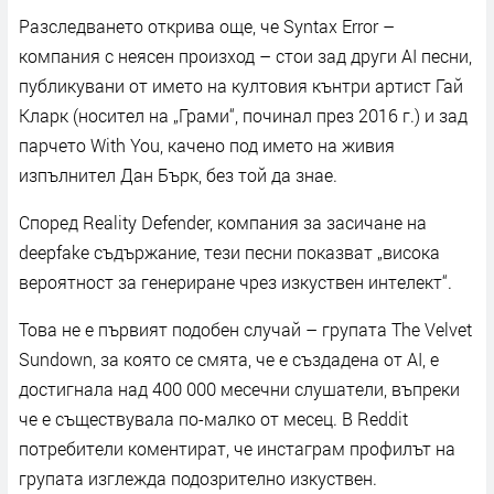
Разследването открива още, че Syntax Error –
компания с неясен произход – стои зад други AI песни,
публикувани от името на култовия кънтри артист Гай
Кларк (носител на „Грами“, починал през 2016 г.) и зад
парчето With You, качено под името на живия
изпълнител Дан Бърк, без той да знае.
Според Reality Defender, компания за засичане на
deepfake съдържание, тези песни показват „висока
вероятност за генериране чрез изкуствен интелект“.
Това не е първият подобен случай – групата The Velvet
Sundown, за която се смята, че е създадена от AI, е
достигнала над 400 000 месечни слушатели, въпреки
че е съществувала по-малко от месец. В Reddit
потребители коментират, че инстаграм профилът на
групата изглежда подозрително изкуствен.