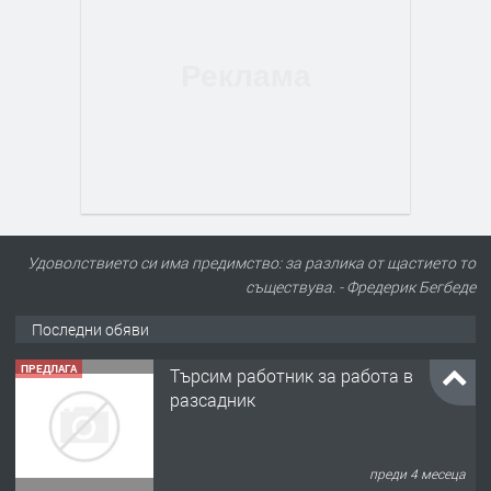
Удоволствието си има предимство: за разлика от щастието то
съществува. - Фредерик Бегбеде
Последни обяви
ПРЕДЛАГА
Търсим работник за работа в
разсадник
преди 4 месеца