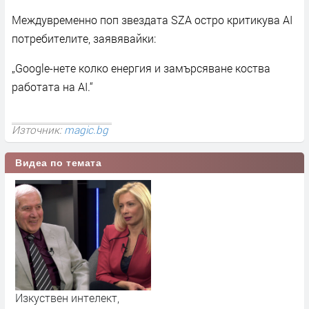
Междувременно поп звездата SZA остро критикува AI
потребителите, заявявайки:
„Google-нете колко енергия и замърсяване коства
работата на AI.“
Източник:
magic.bg
Видеа по темата
Изкуствен интелект,