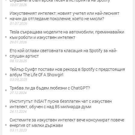
13.07.2026
Изкуственият интелект: новият учител или най-лесният
начин да отгледаме поколение, което не мисли?
01.07.2026
Tesla съкращава моделите на автомобили, преминавайки
към роботи и изкуствен интелект
29.01.2026
Ето кой оглави световната класация на Spotify за най-
слушан артист
08.12.2025
Тейлър Суифт постави нов рекорд в Spotify с предстоящия
албум The Life Of A Showgirl
03.09.2025
Трябва ли да бъдем любезни с ChatGPT?
27.12.2024
Институтът INSAIT пусна безплатен чат с изкуствен
интелект, обучен с над 85 милиарда думи
24.11.2024
Системите за изкуствен интелект вече консумират повече
енергия от малки държави
03.11.2023