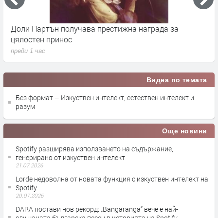
Доли Партън получава престижна награда за
Я
цялостен принос
з
преди 1 час
п
Видеа по темата
Без формат – Изкуствен интелект, естествен интелект и
разум
Още новини
Spotify разширява използването на съдържание,
генерирано от изкуствен интелект
21.07.2026
Lorde недоволна от новата функция с изкуствен интелект на
Spotify
20.07.2026
DARA постави нов рекорд: „Bangaranga“ вече е най-
слушаната българска песен в историята на Spotify