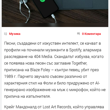
Музика
0 Коментара
Песни, създадени от изкуствен интелект, се качват в
профили на починали музиканти в Spotify, алармира
разследване на 404 Media. Скандалът избухва, когато
се появява нова песен със заглавие Together,
приписана на Blaze Foley – кънтри певец, убит през
1989 г. Парчето звучало съвсем различно от
характерния стил на Фоли и било придружено от AI-
генерирано изображение на мъж с микрофон, който не
прилича на изпълнителя.
Крейг Макдоналд от Lost Art Records, който управлява