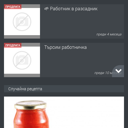
ПРЕДЛАГА
🌱 Работник в разсадник
преди 4 месеца
ПРЕДЛАГА
Търсим работничка
преди 10 месеца
ПРЕДЛАГА
Продава употребявани чисти и
Случайна рецепта
запазени матраци за спални.
преди 1 година
ПРЕДЛАГА
Работа за общи работници