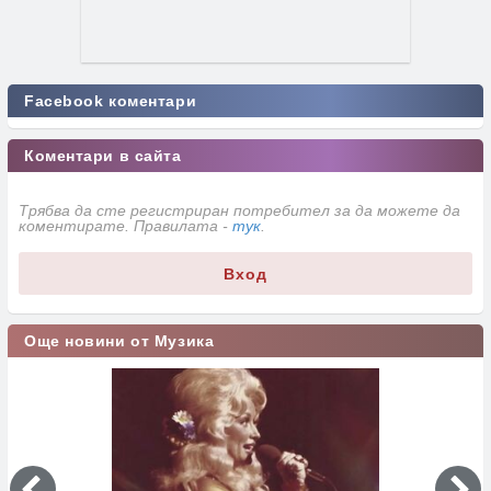
Facebook коментари
Коментари в сайта
Трябва да сте регистриран потребител за да можете да
коментирате. Правилата -
тук
.
Вход
Още новини от Музика