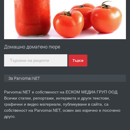
преди 1 година
ПРЕДЛАГА
Първи поход "По стъпките на Ангел
Войвода"
Домашно доматено пюре
Търси
преди 1 година
ПРЕДЛАГА
Монтажник на малки детайли за
За Parvomai.NET
медицинската индустрия
Parvomai.NET е собственост на ЕСКОМ МЕДИА ГРУП ООД.
Всички статии, репортажи, интервюта и други текстови,
преди 1 година
графични и видео материали, публикувани в сайта, са
собственост на Parvomai.NET, освен ако изрично е посочено
ПРЕДЛАГА
Уроци по Математика
друго.