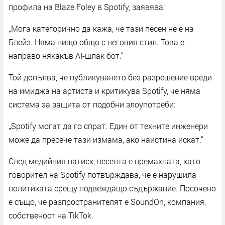
профила на Blaze Foley в Spotify, заявява:
„Мога категорично да кажа, че тази песен не е на
Блейз. Няма нищо общо с неговия стил. Това е
направо някакъв AI-шлак бот.“
Той допълва, че публикуването без разрешение вреди
на имиджа на артиста и критикува Spotify, че няма
система за защита от подобни злоупотреби:
„Spotify могат да го спрат. Един от техните инженери
може да пресече тази измама, ако наистина искат.“
След медийния натиск, песента е премахната, като
говорител на Spotify потвърждава, че е нарушила
политиката срещу подвеждащо съдържание. Посочено
е също, че разпространителят е SoundOn, компания,
собственост на TikTok.