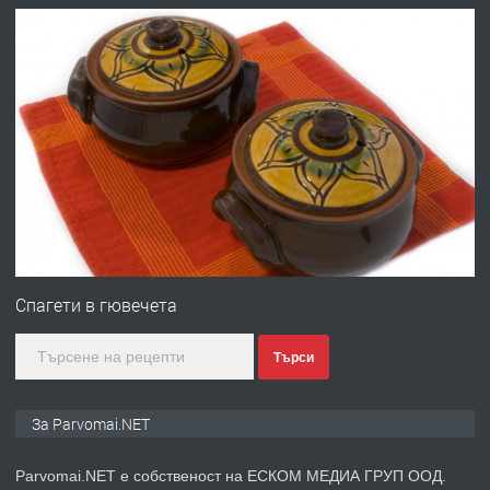
преди 1 година
ПРЕДЛАГА
Работа за общи работници
преди 1 година
ПРЕДЛАГА
Първи поход "По стъпките на Ангел
Войвода"
Спагети в гювечета
Търси
преди 1 година
ПРЕДЛАГА
Монтажник на малки детайли за
За Parvomai.NET
медицинската индустрия
Parvomai.NET е собственост на ЕСКОМ МЕДИА ГРУП ООД.