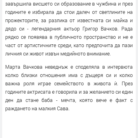
завършила висшето си образование в чужбина и през
годините е избирала да стои далеч от светлините на
прожекторите, за разлика от известната си майка и
дядо си - легендарния актьор Григор Вачков. Рада
рядко се появява в публичното пространство и не е
част от артистичните среди, като предпочита да пази
личния си живот извън медийното внимание.
Марта Вачкова неведнъж е споделяла в интервюта
колко близки отношения има с дъщеря си и колко
важна роля играе семейството в живота ѝ. През
годините актрисата е говорила и за желанието си един
ден да стане баба - мечта, която вече е факт с
раждането на малкия Сава.