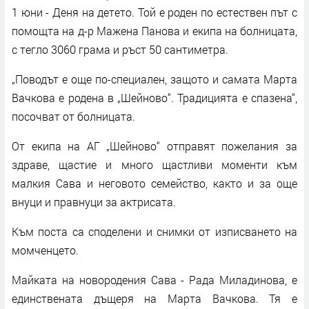
1 юни - Деня на детето. Той е роден по естествен път с
помощта на д-р Мажена Панова и екипа на болницата,
с тегло 3060 грама и ръст 50 сантиметра.
„Поводът е още по-специален, защото и самата Марта
Вачкова е родена в „Шейново“. Традицията е спазена“,
посочват от болницата.
От екипа на АГ „Шейново“ отправят пожелания за
здраве, щастие и много щастливи моменти към
малкия Сава и неговото семейство, както и за още
внуци и правнуци за актрисата.
Към поста са споделени и снимки от изписването на
момченцето.
Майката на новородения Сава - Рада Миладинова, е
единствената дъщеря на Марта Вачкова. Тя е