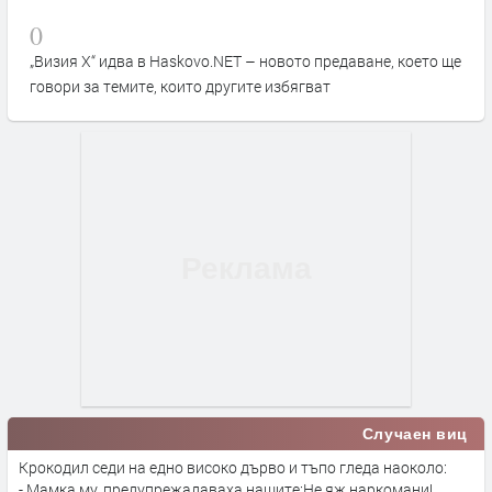
0
„Визия Х“ идва в Haskovo.NET – новото предаване, което ще
говори за темите, които другите избягват
Случаен виц
Крокодил седи на едно високо дърво и тъпо гледа наоколо:
- Мамка му, предупрежадаваха нашите:Не яж наркомани!