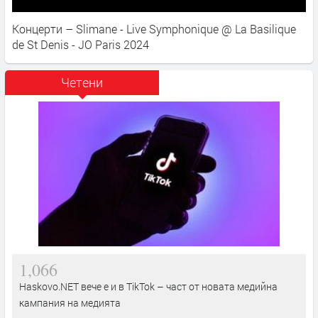
Концерти – Slimane - Live Symphonique @ La Basilique
de St Denis - JO Paris 2024
Четени
1,066
Haskovo.NET вече е и в TikTok – част от новата медийна
кампания на медията