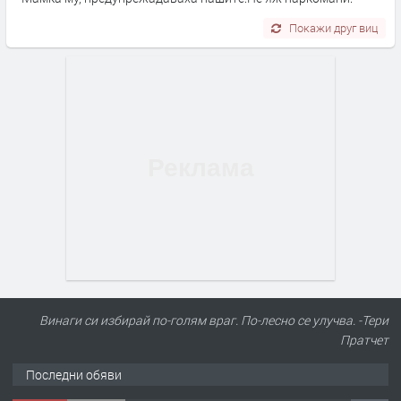
Покажи друг виц
Винаги си избирай по-голям враг. По-лесно се улучва. -Тери
Пратчет
Последни обяви