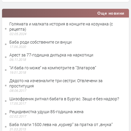
Още новини
Голямата и малката история в конците на козунака (с
рецепта)
02.05.2024
Баба роди собствените си внуци
17.06.2020
Арест за 77-годишна дилърка на наркотици
06.11.2018
"И баба го може" на компютрите в "Златаров"
19.01.2018
Дядото на изчезналите три сестри: Отвлечени за
проституция
08.06.2017
Шизофреник ритнал бабата в Бургас. Защо е без надзор?
17.05.2017
Рецидивистка удуши 85-годишна жена
02.02.2017
Баба плати 1500 лева на „куриер” за пратка от „внука”
31.03.2015