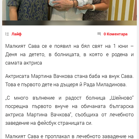
Лайф
0 Коментара
Малкият Сава се е появил на бял свят на 1 юни –
Деня на детето, в болницата, в която е родена и
самата актриса
Актрисата Мартина Вачкова стана баба на внук Сава.
Това е първото дете на дъщеря й Рада Миладинова.
„С много вълнение и радост болница „Шейново“
посрещна първото внуче на обичаната българска
актриса Мартина Вачкова“, съобщиха от лечебното
заведение на фейсбук страницата си.
Малкият Сава е проплакал в лечебното завадение на