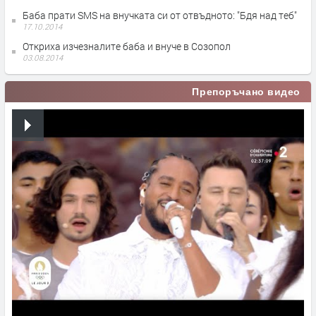
Баба прати SMS на внучката си от отвъдното: "Бдя над теб"
17.10.2014
Откриха изчезналите баба и внуче в Созопол
03.08.2014
Препоръчано видео