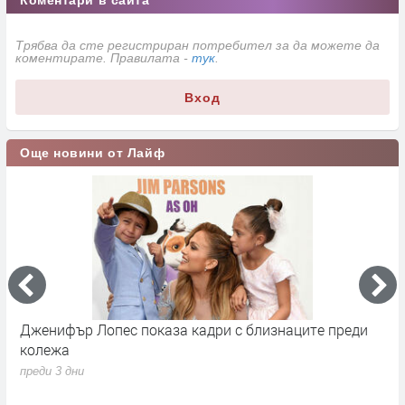
Трябва да сте регистриран потребител за да можете да
коментирате. Правилата -
тук
.
Вход
Още новини от Лайф
Дженифър Лопес показа кадри с близнаците преди
С
колежа
Р
с
преди 3 дни
п