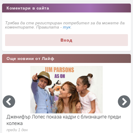
Коментари в сайта
Трябва да сте регистриран потребител за да можете да
коментирате. Правилата -
тук
.
Вход
Още новини от Лайф
Дженифър Лопес показа кадри с близнаците преди
С
колежа
Р
с
преди 1 ден