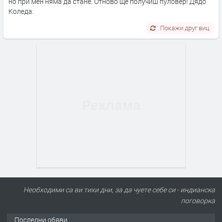
но при мен няма да стане. Отново ще получиш пуловер! Дядо
Коледа.
Покажи друг виц
Необходими са ви тихи дни, за да чуете себе си - индианска
поговорка
Последни обяви