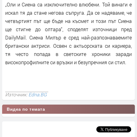
„Оли и Сиена са изключително влюбени. Той винаги е
искал тя да стане негова съпруга. Да се надяваме, че
четвъртият път ще бъде на късмет и този път Сиена
ще стигне до олтара“, споделят източници пред
DailyMail. Сиена Милър е сред най-разпознаваемите
британски актриси. Освен с актьорската си кариера,
тя често попада в светските хроники заради
високопрофилните си връзки и безупречния си стил.
Източник:
Edna.BG
Видеа по темата