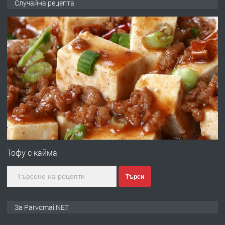
Случайна рецепта
запазени матраци за спални.
преди 1 година
ПРЕДЛАГА
Работа за общи работници
преди 1 година
ПРЕДЛАГА
Първи поход "По стъпките на Ангел
Войвода"
Тофу с кайма
Търси
преди 1 година
ПРЕДЛАГА
Монтажник на малки детайли за
За Parvomai.NET
медицинската индустрия