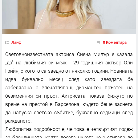
Лайф
0 Коментара
Световноизвестната актриса Сиена Милър е казала
„да“ на любимия си мъж - 29-годишния актьор Оли
Грийн, с когото са заедно от няколко години. Новината
идва буквално месец след като звездата бе
забелязана с впечатляващ диамантен пръстен на
безименния си пръст. Актрисата показа бижуто по
време на престой в Барселона, където беше заснета
да напуска светско събитие, буквално седмици след
раждането.
Любопитна подробност е, че това е четвъртият годеж
за блондинката, която досега никога не е стигала до