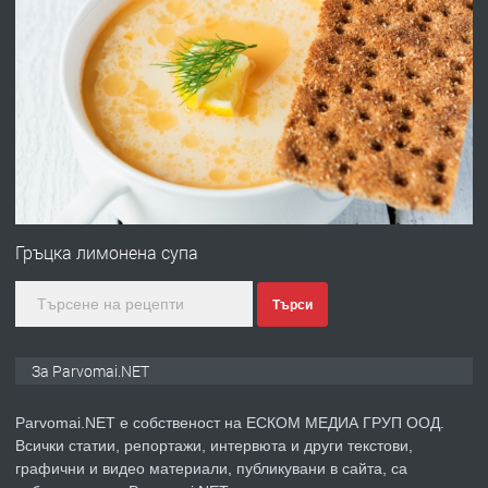
преди 1 година
ПРЕДЛАГА
Първи поход "По стъпките на Ангел
Войвода"
преди 1 година
ПРЕДЛАГА
Монтажник на малки детайли за
медицинската индустрия
Гръцка лимонена супа
Търси
преди 1 година
ПРЕДЛАГА
Уроци по Математика
За Parvomai.NET
Parvomai.NET е собственост на ЕСКОМ МЕДИА ГРУП ООД.
Всички статии, репортажи, интервюта и други текстови,
преди 1 година
графични и видео материали, публикувани в сайта, са