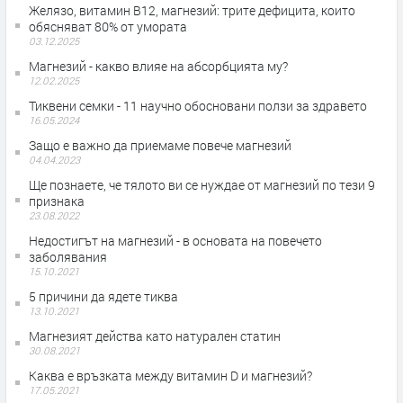
Желязо, витамин B12, магнезий: трите дефицита, които
обясняват 80% от умората
03.12.2025
Магнезий - какво влияе на абсорбцията му?
12.02.2025
Тиквени семки - 11 научно обосновани ползи за здравето
16.05.2024
Защо е важно да приемаме повече магнезий
04.04.2023
Ще познаете, че тялото ви се нуждае от магнезий по тези 9
признака
23.08.2022
Недостигът на магнезий - в основата на повечето
заболявания
15.10.2021
5 причини да ядете тиква
13.10.2021
Магнезият действа като натурален статин
30.08.2021
Каква е връзката между витамин D и магнезий?
17.05.2021