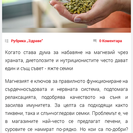
Рубрика „Здраве“
0 Коментара
Когато става дума за набавяне на магнезий чрез
храната, диетолозите и нутриционистите често дават
един и същ съвет - яжте семки
Магнезият е ключов за правилното функциониране на
сърдечносъдовата и нервната система, подпомага
релаксацията, подобрява качеството на съня и
засилва имунитета. За целта са подходящи както
тиквени, така и слънчогледови семки. Проблемът е, че
в магазините най-често се предлагат печени, а
суровите се намират по-рядко. Но кои са по-добри?