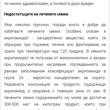
по-малко здравословен, а понякога дори вреден.
Недостатъците на печените семки
Има няколко причини, поради които е добре да
избягвате печените семки. Особено опасен е
акриламидът - канцерогенно вещество, което се
образува при пържене, печене или фритюрване на
храни при температури над 120 градуса. В семките
акриламидът се получава от аминокиселини и захари
при продължително нагряване. Изследванията за
ракови заболявания класифицират акриламида в
група 2А - вероятно канцерогенен за хората.
Редовната консумация на продукти, съдържащи
акриламид, е свързана с повишен риск от рак. В
печените семки съдържанието му може да достигне
300-500 мкг на килограм продукт, което при