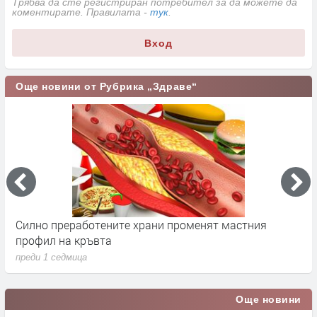
Трябва да сте регистриран потребител за да можете да
коментирате. Правилата -
тук
.
Вход
Още новини от Рубрика „Здраве“
Силно преработените храни променят мастния
С
профил на кръвта
п
преди 1 седмица
Още новини