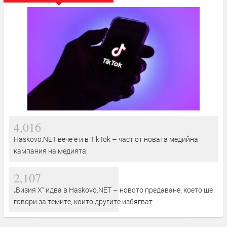
4,016
Haskovo.NET вече е и в TikTok – част от новата медийна
кампания на медията
2,107
„Визия Х“ идва в Haskovo.NET – новото предаване, което ще
говори за темите, които другите избягват