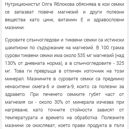
Нутриционистът Олга Яблокова обяснява в кои семки
се запазват повече магнезий и други полезни
вещества като цинк, витамин Е и здравословни
мазнини.
Суровите слънчогледови и тиквени семки са истински
шампиони по съдържание на магнезий. В 100 грама
сурови тиквени семки има около 535 мг магнезий (над
130% от дневната норма), а в слънчогледовите - 325
мг. Това ги превръща в отличен източник на този
минерал. Мазнините в суровите семки са предимно
ненаситени омега-6 и омега-9, които са полезни за
здравето. При печенето семките губят част от
магнезия си - около 30% от минерала изчезва при
нагряване, като точните стойности зависят от
температурата и времето на обработка. Полезните
мазнини се окисляват, което прави продукта в пъти