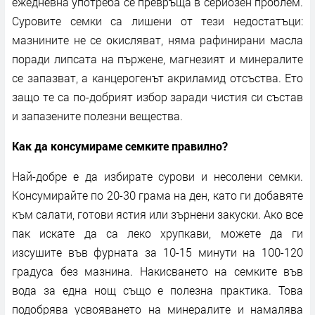
ежедневна употреба се превръща в сериозен проблем.
Суровите семки са лишени от тези недостатъци:
мазнините не се окисляват, няма рафинирани масла
поради липсата на пържене, магнезият и минералите
се запазват, а канцерогенът акриламид отсъства. Ето
защо те са по-добрият избор заради чистия си състав
и запазените полезни вещества.
Как да консумираме семките правилно?
Най-добре е да избирате сурови и несолени семки.
Консумирайте по 20-30 грама на ден, като ги добавяте
към салати, готови ястия или зърнени закуски. Ако все
пак искате да са леко хрупкави, можете да ги
изсушите във фурната за 10-15 минути на 100-120
градуса без мазнина. Накисването на семките във
вода за една нощ също е полезна практика. Това
подобрява усвояването на минералите и намалява