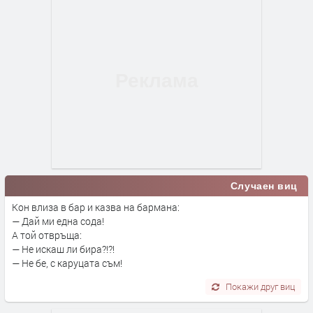
Случаен виц
Кон влиза в бар и казва на бармана:
— Дай ми една сода!
А той отвръща:
— Не искаш ли бира?!?!
— Не бе, с каруцата съм!
Покажи друг виц