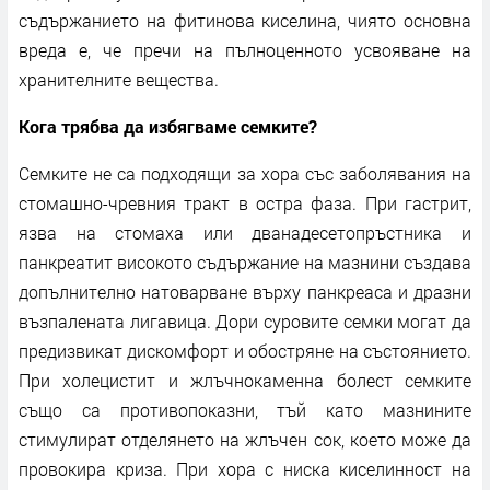
съдържанието на фитинова киселина, чиято основна
вреда е, че пречи на пълноценното усвояване на
хранителните вещества.
Кога трябва да избягваме семките?
Семките не са подходящи за хора със заболявания на
стомашно-чревния тракт в остра фаза. При гастрит,
язва на стомаха или дванадесетопръстника и
панкреатит високото съдържание на мазнини създава
допълнително натоварване върху панкреаса и дразни
възпалената лигавица. Дори суровите семки могат да
предизвикат дискомфорт и обостряне на състоянието.
При холецистит и жлъчнокаменна болест семките
също са противопоказни, тъй като мазнините
стимулират отделянето на жлъчен сок, което може да
провокира криза. При хора с ниска киселинност на