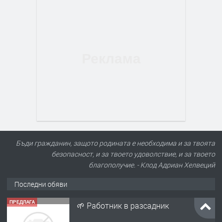
Бъди гражданин, защото родината е необходима и за твоята
безопасност, и за твоето удоволствие, и за твоето
благополучие. - Клод Адриан Хелвеций
Последни обяви
ПРЕДЛАГА
🌱 Работник в разсадник