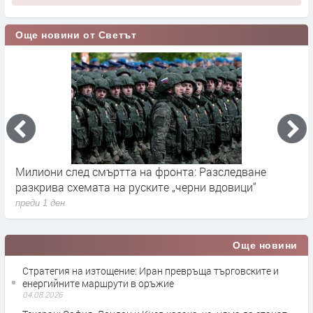
Още новини от Светът
Милиони след смъртта на фронта: Разследване
Г
разкрива схемата на руските „черни вдовици“
в
преди 1 ден
п
Още новини
Стратегия на изтощение: Иран превръща търговските и
енергийните маршрути в оръжие
04.08.2026