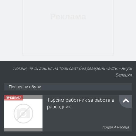
Помни, че си дошъл на този свят без резервни части. - Януш
Белецки
Последни обяви
ПРЕДЛАГА
Търсим работник за работа в
разсадник
преди 4 месеца