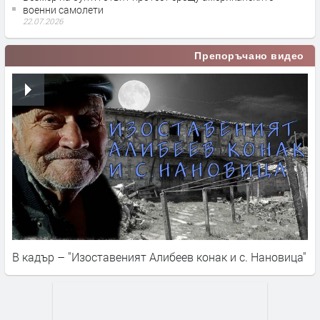
военни самолети
22.07.2026
Препоръчано видео
В кадър – "Изоставеният Алибеев конак и с. Нановица"