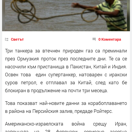
Светът
0 Коментара
Три танкера за втечнен природен газ са преминали
през Ормузкия проток през последните дни. Те са се
насочили към пристанища в Пакистан, Китай и Индия.
Освен това един супертанкер, натоварен с иракски
суров петрол, е отплавал за Китай, след като бе
блокиран в продължение на почти три месеца.
Това показват най-новите данни за корабоплаването
в района на Персийския залив, предаде Ройтерс.
Американско-израелската война срещу Иран,
започнала на 28 февруари, сериозно засегна