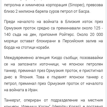
петролна и химическа корпорация (Sinopec), превозва
близо 2 милиона барела суров петрол от Басра.
Преди началото на войната в Близкия изток през
Ормузкия проток средно са преминавали около 125 -
140 съда на ден, припомня Ройтерс. Около 20 000
моряци остават блокирани в Персийския залив на
борда на стотици кораби.
Междувременно агенция Киодо съобщи, позовавайки
се на запознати източници, че японски петролен
танкер, преминал през Ормузкия проток, е пристигнал
днес в Япония. Това е първият японски танкер с
петрол, преминал през Ормузкия проток от началото
на войната в Иран.
Танкерът, опериран от подразделение на местния
концерн „Идемицу Косан“ (Idemitsu Kosan), е доставил