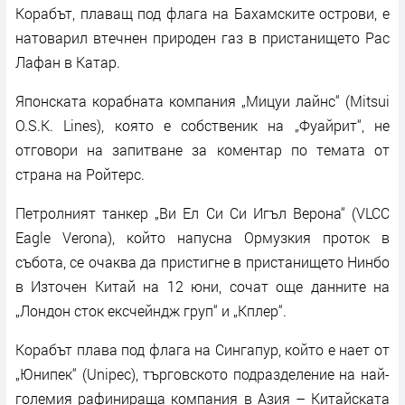
Корабът, плаващ под флага на Бахамските острови, е
натоварил втечнен природен газ в пристанището Рас
Лафан в Катар.
Японската корабната компания „Мицуи лайнс“ (Mitsui
O.S.K. Lines), която е собственик на „Фуайрит“, не
отговори на запитване за коментар по темата от
страна на Ройтерс.
Петролният танкер „Ви Ел Си Си Игъл Верона“ (VLCC
Eagle Verona), който напусна Ормузкия проток в
събота, се очаква да пристигне в пристанището Нинбо
в Източен Китай на 12 юни, сочат още данните на
„Лондон сток ексчейндж груп“ и „Кплер“.
Корабът плава под флага на Сингапур, който е нает от
„Юнипек“ (Unipec), търговското подразделение на най-
големия рафинираща компания в Азия – Китайската