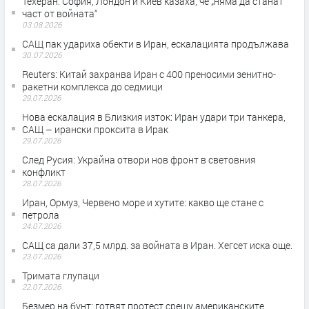
Teхеран: София, Лондон и Киев казаха, че „няма да станат
част от войната“
03.08.2026
САЩ пак удариха обекти в Иран, ескалацията продължава
30.07.2026
Reuters: Китай захранва Иран с 400 преносими зенитно-
ракетни комплекса до седмици
29.07.2026
Нова ескалация в Близкия изток: Иран удари три танкера,
САЩ – ирански проксита в Ирак
29.07.2026
След Русия: Украйна отвори нов фронт в световния
конфликт
28.07.2026
Иран, Ормуз, Червено море и хутите: какво ще стане с
петрола
24.07.2026
САЩ са дали 37,5 млрд. за войната в Иран. Хегсет иска още.
23.07.2026
Тримата глупаци
22.07.2026
Безмер на бунт: готвят протест срещу американските