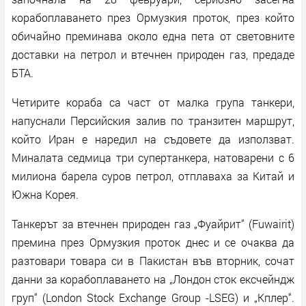
корабоплаването през Ормузкия проток, през който
обичайно преминава около една пета от световните
доставки на петрол и втечнен природен газ, предаде
БТА.
Четирите кораба са част от малка група танкери,
напуснали Персийския залив по транзитен маршрут,
който Иран е наредил на съдовете да използват.
Миналата седмица три супертанкера, натоварени с 6
милиона барела суров петрол, отплаваха за Китай и
Южна Корея.
Танкерът за втечнен природен газ „Фуайрит“ (Fuwairit)
премина през Ормузкия проток днес и се очаква да
разтовари товара си в Пакистан във вторник, сочат
данни за корабоплаването на „Лондон сток ексчейндж
груп“ (London Stock Exchange Group -LSEG) и „Кплер“.