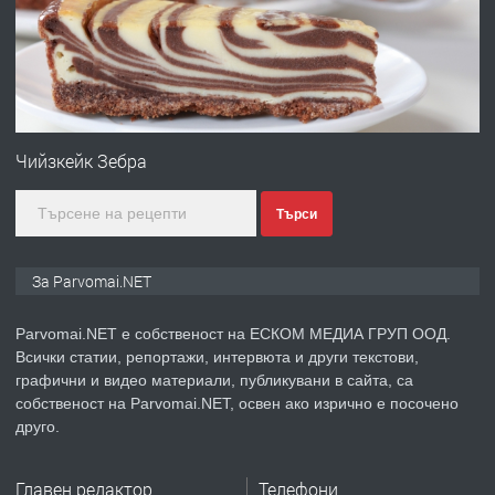
преди 1 година
ПРЕДЛАГА
Първи поход "По стъпките на Ангел
Войвода"
Чийзкейк Зебра
Търси
преди 1 година
ПРЕДЛАГА
Монтажник на малки детайли за
За Parvomai.NET
медицинската индустрия
Parvomai.NET е собственост на ЕСКОМ МЕДИА ГРУП ООД.
Всички статии, репортажи, интервюта и други текстови,
преди 1 година
графични и видео материали, публикувани в сайта, са
собственост на Parvomai.NET, освен ако изрично е посочено
ПРЕДЛАГА
Уроци по Математика
друго.
Главен редактор
Телефони