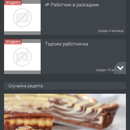
ПРЕДЛАГА
🌱 Работник в разсадник
преди 4 месеца
ПРЕДЛАГА
Търсим работничка
преди 10 месеца
ПРЕДЛАГА
Продава употребявани чисти и
Случайна рецепта
запазени матраци за спални.
преди 1 година
ПРЕДЛАГА
Работа за общи работници