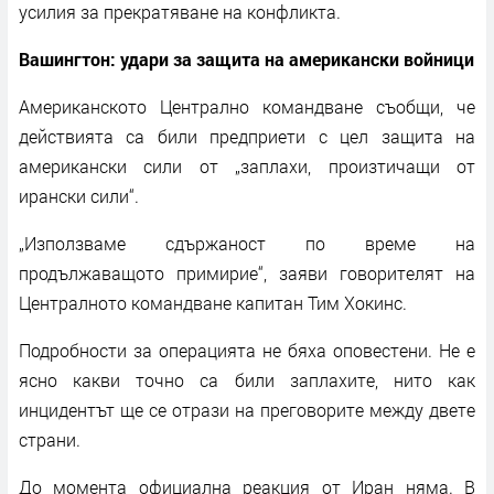
усилия за прекратяване на конфликта.
Вашингтон: удари за защита на американски войници
Американското Централно командване съобщи, че
действията са били предприети с цел защита на
американски сили от „заплахи, произтичащи от
ирански сили“.
„Използваме сдържаност по време на
продължаващото примирие“, заяви говорителят на
Централното командване капитан Тим Хокинс.
Подробности за операцията не бяха оповестени. Не е
ясно какви точно са били заплахите, нито как
инцидентът ще се отрази на преговорите между двете
страни.
До момента официална реакция от Иран няма. В