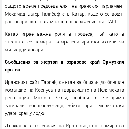
същото време председателят на иранския парламент
Мохамад Багер Галибаф е в Катар, където се водят
разговори около възможно споразумение със САЩ.
Катар играе важна роля в процеса, тъй като в
страната се намират замразени ирански активи за
милиарди долари.
Съобщения за жертви и взривове край Ормузкия
проток
Иранският сайт Tabnak, смятан за близък до бившия
командир на Корпуса на гвардейците на Ислямската
революция Мохсен Резаи, съобщи за четирима
загинали военнослужещи, убити при американски
удари срещу лодки.
Държавната телевизия на Иран също информира за