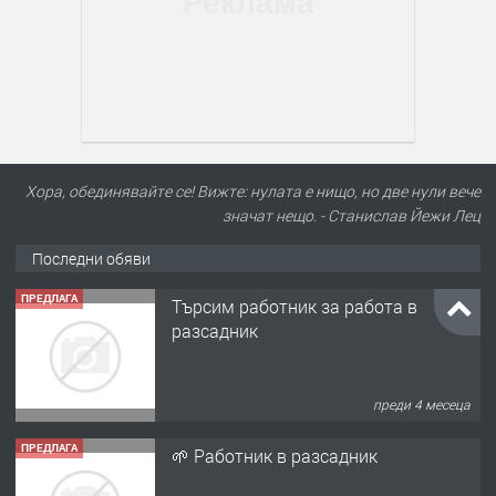
Хора, обединявайте се! Вижте: нулата е нищо, но две нули вече
значат нещо. - Станислав Йежи Лец
Последни обяви
ПРЕДЛАГА
Търсим работник за работа в
разсадник
преди 4 месеца
ПРЕДЛАГА
🌱 Работник в разсадник