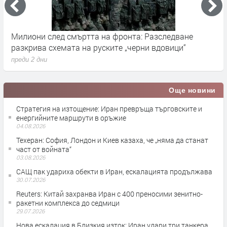
Милиони след смъртта на фронта: Разследване
Г
разкрива схемата на руските „черни вдовици“
в
преди 2 дни
п
Още новини
Стратегия на изтощение: Иран превръща търговските и
енергийните маршрути в оръжие
04.08.2026
Teхеран: София, Лондон и Киев казаха, че „няма да станат
част от войната“
03.08.2026
САЩ пак удариха обекти в Иран, ескалацията продължава
30.07.2026
Reuters: Китай захранва Иран с 400 преносими зенитно-
ракетни комплекса до седмици
29.07.2026
Нова ескалация в Близкия изток: Иран удари три танкера,