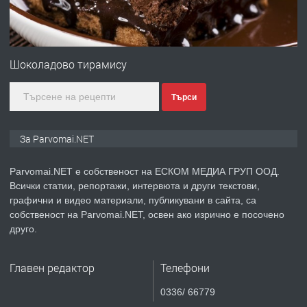
преди 1 година
ПРЕДЛАГА
Първи поход "По стъпките на Ангел
Войвода"
Шоколадово тирамису
Търси
преди 1 година
ПРЕДЛАГА
Монтажник на малки детайли за
За Parvomai.NET
медицинската индустрия
Parvomai.NET е собственост на ЕСКОМ МЕДИА ГРУП ООД.
Всички статии, репортажи, интервюта и други текстови,
преди 1 година
графични и видео материали, публикувани в сайта, са
собственост на Parvomai.NET, освен ако изрично е посочено
ПРЕДЛАГА
Уроци по Математика
друго.
Главен редактор
Телефони
преди 1 година
0336/ 66779