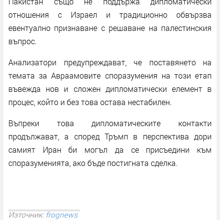
Пакистан също не поддържа дипломатически
отношения с Израел и традиционно обвързва
евентуално признаване с решаване на палестинския
въпрос.
Анализатори предупреждават, че поставянето на
темата за Авраамовите споразумения на този етап
въвежда нов и сложен дипломатически елемент в
процес, който и без това остава нестабилен.
Въпреки това дипломатическите контакти
продължават, а според Тръмп в перспектива дори
самият Иран би могъл да се присъедини към
споразуменията, ако бъде постигната сделка.
Източник:
frognews