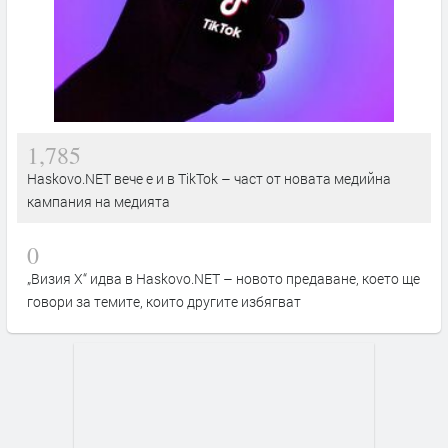
1,785
Haskovo.NET вече е и в TikTok – част от новата медийна
кампания на медията
0
„Визия Х“ идва в Haskovo.NET – новото предаване, което ще
говори за темите, които другите избягват