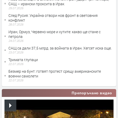
САЩ – ирански проксита в Ирак
29.07.2026
След Русия: Украйна отвори нов фронт в световния
конфликт
28.07.2026
Иран, Ормуз, Червено море и хутите: какво ще стане с
петрола
24.07.2026
САЩ са дали 37,5 млрд. за войната в Иран. Хегсет иска още.
23.07.2026
Тримата глупаци
22.07.2026
Безмер на бунт: готвят протест срещу американските
военни самолети
22.07.2026
Препоръчано видео