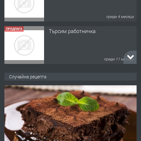
преди 4 месеца
ПРЕДЛАГА
Търсим работничка
преди 11 месеца
ПРЕДЛАГА
Продава употребявани чисти и
Случайна рецепта
запазени матраци за спални.
преди 1 година
ПРЕДЛАГА
Работа за общи работници