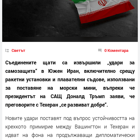
Светът
0 Коментара
Съединените щати са извършили „удари за
самозащита“ в Южен Иран, включително срещу
ракетни установки и плавателни съдове, използвани
за поставяне на морски мини, въпреки че
президентът на САЩ Доналд Тръмп заяви, че
преговорите с Техеран „се развиват добре“.
Новите удари поставят под въпрос устойчивостта на
крехкото примирие между Вашингтон и Техеран и
идват на фона на продължаващи дипломатически