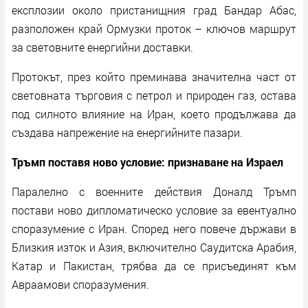
експлозии около пристанищния град Бандар Абас,
разположен край Ормузки проток – ключов маршрут
за световните енергийни доставки.
Протокът, през който преминава значителна част от
световната търговия с петрол и природен газ, остава
под силното влияние на Иран, което продължава да
създава напрежение на енергийните пазари.
Тръмп поставя ново условие: признаване на Израел
Паралелно с военните действия Доналд Тръмп
постави ново дипломатическо условие за евентуално
споразумение с Иран. Според него повече държави в
Близкия изток и Азия, включително Саудитска Арабия,
Катар и Пакистан, трябва да се присъединят към
Авраамови споразумения.