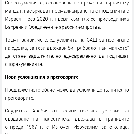
Споразуменията, договорени по време на първия му
мандат, насърчават нормализиране на отношенията с
Израел. През 2020 г. първи към тях се присъединиха
Бахрейн и Обединените арабски емирства.
Тръмп заяви, че след усилията на САЩ за постигане
на сделка, за тези държави би трябвало „най-малкото“
да стане задължително едновременно да подпишат
споразуменията.
Нови усложнения в преговорите
Предложението обаче може да усложни допълнително
преговорите.
Саудитска Арабия от години поставя условие за
създаване на палестинска държава в границите
отпреди 1967 г. с Източен Йерусалим за столица.