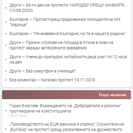
Други – 64-ти ден на протести: НАРОДЪТ СРЕЩУ МАФИЯТА
(10.09.2020)
България – Протестиращ предизвиква полицаите на АМ
"Марица"
България – "Не живеем в България, но тя е нашата родина"
Други – Празни столове на площад в Атина в знак на
протест заради затворените заведения
Други – Учене до припадък: китайските деца учат по 12 часа
на ден
Други – Без смартфон в училище?
Без коментар – Хасково протест 19 11 2018
Още новини
Горан Благоев: Въвеждането на „Добродетели и религии“
противоречи на Конституцията
28.07.2026
„Производството на БЦЖ ваксина е спряно“. Служители на
„Бул Био“ на протест срещу разсипването на дружеството