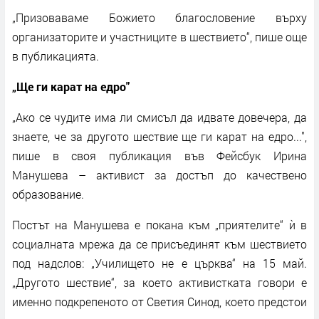
„Призоваваме Божието благословение върху
организаторите и участниците в шествието“, пише още
в публикацията.
„Ще ги карат на едро"
„Ако се чудите има ли смисъл да идвате довечера, да
знаете, че за другото шествие ще ги карат на едро...",
пише в своя публикация във Фейсбук Ирина
Манушева – активист за достъп до качествено
образование.
Постът на Манушева е покана към „приятелите“ ѝ в
социалната мрежа да се присъединят към шествието
под надслов: „Училището не е църква“ на 15 май.
„Другото шествие“, за което активистката говори е
именно подкрепеното от Светия Синод, което предстои