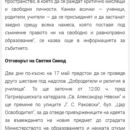
пространство, в което да се раждат критично мислещи
и свободни личности. Каним всички — ученици,
родители, учители — да се присъединят и да застанат
заедно срещу всяка намеса, която поставя под
съмнение правото ни на свободно и равноправно
образование“, се казва още в информацията за
събитието.
Отговорът на Светия Синод
Два дни по-късно на 17 май предстои да се проведе
друго шествие под надслов „Добродетели и религия в
училище“. То ще започне от 12:00 ч. пред
Патриаршеската катедрала „Св. Александър Невски“ и
ще премине по улиците „Г. С. Раковски“, бул. „Цар
Освободител“, за да отведе привържениците на идеята
за въвеждането на новия предмет до сградата
Министерството на образованието и науката откъм