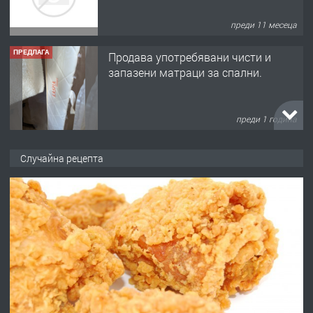
преди 11 месеца
ПРЕДЛАГА
Продава употребявани чисти и
запазени матраци за спални.
преди 1 година
ПРЕДЛАГА
Работа за общи работници
Случайна рецепта
преди 1 година
ПРЕДЛАГА
Първи поход "По стъпките на Ангел
Войвода"
преди 1 година