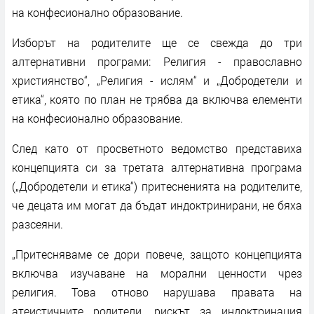
на конфесионално образование.
Изборът на родителите ще се свежда до три
алтернативни програми: Религия - православно
християнство“, „Религия - ислям“ и „Добродетели и
етика“, която по план не трябва да включва елементи
на конфесионално образование.
След като от просветното ведомство представиха
концепцията си за третата алтернативна програма
(„Добродетели и етика“) притесненията на родителите,
че децата им могат да бъдат индоктринирани, не бяха
разсеяни.
„Притесняваме се дори повече, защото концепцията
включва изучаване на морални ценности чрез
религия. Това отново нарушава правата на
атеистичните родители, рискът за индоктринация