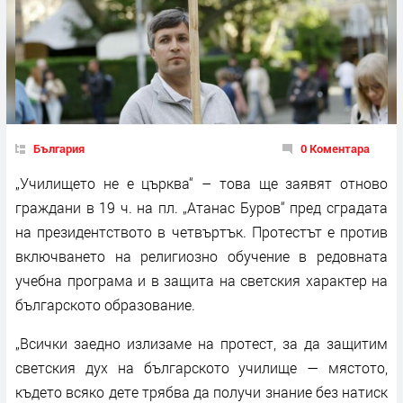
България
0 Коментара
„Училището не е църква“ – това ще заявят отново
граждани в 19 ч. на пл. „Атанас Буров“ пред сградата
на президентството в четвъртък. Протестът е против
включването на религиозно обучение в редовната
учебна програма и в защита на светския характер на
българското образование.
„Всички заедно излизаме на протест, за да защитим
светския дух на българското училище — мястото,
където всяко дете трябва да получи знание без натиск