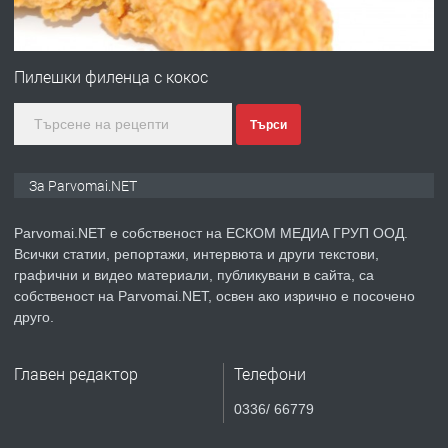
ПРЕДЛАГА
Монтажник на малки детайли за
медицинската индустрия
Пилешки филенца с кокос
Търси
преди 1 година
ПРЕДЛАГА
Уроци по Математика
За Parvomai.NET
Parvomai.NET е собственост на ЕСКОМ МЕДИА ГРУП ООД.
Всички статии, репортажи, интервюта и други текстови,
преди 1 година
графични и видео материали, публикувани в сайта, са
собственост на Parvomai.NET, освен ако изрично е посочено
ПРЕДЛАГА
Продавам апартамент - гр.
друго.
Първомай
Главен редактор
Телефони
преди 1 година
0336/ 66779
ТЪРСИ
Търсим работник