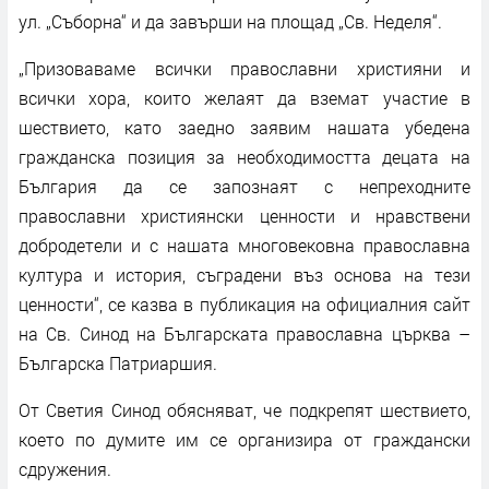
ул. „Съборна“ и да завърши на площад „Св. Неделя“.
„Призоваваме всички православни християни и
всички хора, които желаят да вземат участие в
шествието, като заедно заявим нашата убедена
гражданска позиция за необходимостта децата на
България да се запознаят с непреходните
православни християнски ценности и нравствени
добродетели и с нашата многовековна православна
култура и история, съградени въз основа на тези
ценности“, се казва в публикация на официалния сайт
на Св. Синод на Българската православна църква –
Българска Патриаршия.
От Светия Синод обясняват, че подкрепят шествието,
което по думите им се организира от граждански
сдружения.