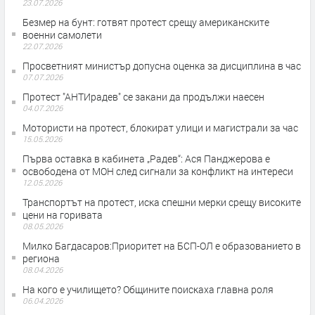
23.07.2026
Безмер на бунт: готвят протест срещу американските
военни самолети
22.07.2026
Просветният министър допусна оценка за дисциплина в час
07.07.2026
Протест "АНТИрадев" се закани да продължи наесен
04.07.2026
Мотористи на протест, блокират улици и магистрали за час
15.05.2026
Първа оставка в кабинета „Радев“: Ася Панджерова е
освободена от МОН след сигнали за конфликт на интереси
12.05.2026
Транспортът на протест, иска спешни мерки срещу високите
цени на горивата
08.05.2026
Милко Багдасаров:Приоритет на БСП-ОЛ е образованието в
региона
08.04.2026
На кого е училището? Общините поискаха главна роля
06.04.2026