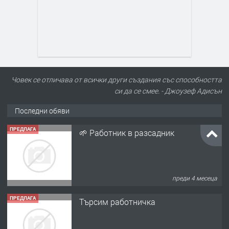
Човек се отличава от всички други създания със способността
си да се смее. - Джоузеф Адисън
Последни обяви
ПРЕДЛАГА
🌱 Работник в разсадник
преди 4 месеца
ПРЕДЛАГА
Търсим работничка