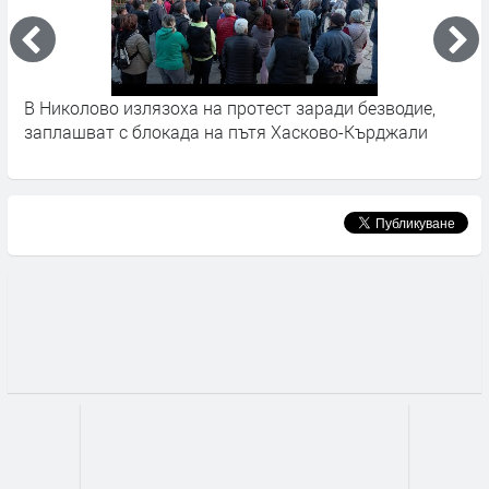
В Николово излязоха на протест заради безводие,
О
заплашват с блокада на пътя Хасково-Кърджали
в