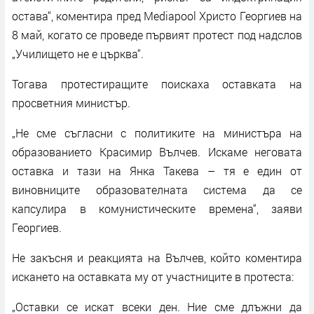
остава“, коментира пред Mediapool Христо Георгиев на
8 май, когато се проведе първият протест под надслов
„Училището не е църква“.
Тогава протестиращите поискаха оставката на
просветния министър.
„Не сме съгласни с политиките на министъра на
образованието Красимир Вълчев. Искаме неговата
оставка и тази на Янка Такева – тя е един от
виновниците образователната система да се
капсулира в комунистическите времена“, заяви
Георгиев.
Не закъсня и реакцията на Вълчев, който коментира
искането на оставката му от участниците в протеста:
„Оставки се искат всеки ден. Ние сме длъжни да