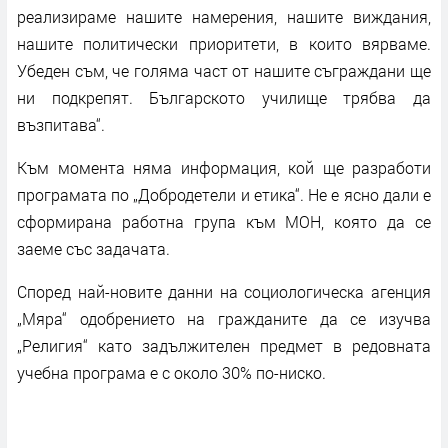
реализираме нашите намерения, нашите виждания,
нашите политически приоритети, в които вярваме.
Убеден съм, че голяма част от нашите съграждани ще
ни подкрепят. Българското училище трябва да
възпитава“.
Към момента няма информация, кой ще разработи
програмата по „Добродетели и етика“. Не е ясно дали е
сформирана работна група към МОН, която да се
заеме със задачата.
Според най-новите данни на социологическа агенция
„Мяра“ одобрението на гражданите да се изучва
„Религия“ като задължителен предмет в редовната
учебна програма е с около 30% по-ниско.