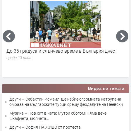
До 36 градуса и слънчево време в България днес
О
с
преди 13 часа
п
Видеа по темата
Други – Себахтин Исмаил: ще избие огромната натрупана
омраза на българските турци срещу феодалите на Пеевски
Музика – Нов хит в нета: Мутри сбогом! Няма вече
шкафчета, кюлчета...
Други – София НА ЖИВО от протеста