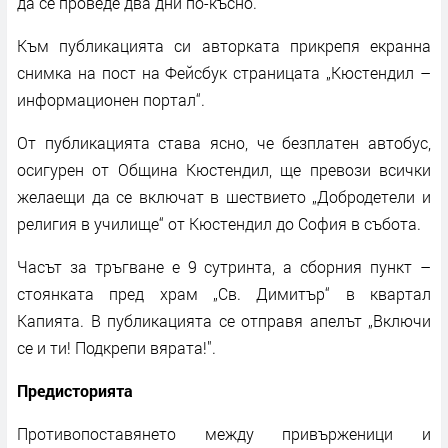
да се проведе два дни по-късно.
Към публикацията си авторката прикрепя екранна
снимка на пост на Фейсбук страницата „Кюстендил –
информационен портал“.
От публикацията става ясно, че безплатен автобус,
осигурен от Община Кюстендил, ще превози всички
желаещи да се включат в шествието „Добродетели и
религия в училище“ от Кюстендил до София в събота.
Часът за тръгване е 9 сутринта, а сборния пункт –
стоянката пред храм „Св. Димитър“ в квартал
Капията. В публикацията се отправя апелът „Включи
се и ти! Подкрепи вярата!".
Предисторията
Противопоставянето между привърженици и