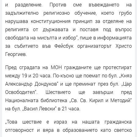
и разделение. Против сме въвеждането на
задължително религиозно обучение, което грубо
нарушава конституционния принцип за отделяне на
религията от държавата и поставя под въпрос
свободата на мисълта и избор“, пише в информацията
за събитието във Фейсбук организаторът Христо
Георгиев.
Пред сградата на МОН гражданите ще протестират
между 19 и 20 часа. По-късно ще поемат по бул. „Княз
Александър Дондуков“ и ще преминат през бул. „Цар
Освободител“. Шествието ще завърши пред
Националната библиотека „Св. Св. Кирил и Методий“
на бул. „Васил Левски“ в 21 часа.
„Това шествие е израз на нашата гражданска
отговорност и вяра в образованието като светско