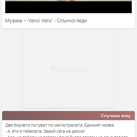
Музика – Venci Venc' - Слънчогледи
Случаен виц
Две борчета пътуват по магистралата. Единият казва:
- А, ето я табелата. Завий сега на дясно!