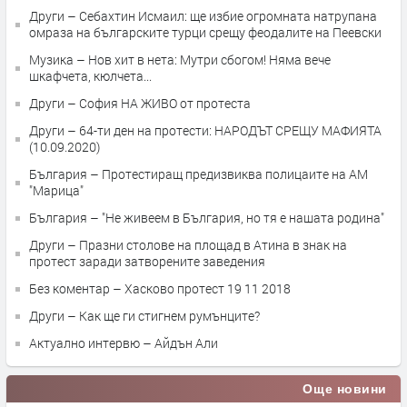
Други – Себахтин Исмаил: ще избие огромната натрупана
омраза на българските турци срещу феодалите на Пеевски
Музика – Нов хит в нета: Мутри сбогом! Няма вече
шкафчета, кюлчета...
Други – София НА ЖИВО от протеста
Други – 64-ти ден на протести: НАРОДЪТ СРЕЩУ МАФИЯТА
(10.09.2020)
България – Протестиращ предизвиква полицаите на АМ
"Марица"
България – "Не живеем в България, но тя е нашата родина"
Други – Празни столове на площад в Атина в знак на
протест заради затворените заведения
Без коментар – Хасково протест 19 11 2018
Други – Как ще ги стигнем румънците?
Актуално интервю – Айдън Али
Още новини