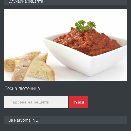
Случайна рецепта
запазени матраци за спални.
преди 1 година
ПРЕДЛАГА
Работа за общи работници
преди 1 година
ПРЕДЛАГА
Първи поход "По стъпките на Ангел
Войвода"
Лесна лютеница
Търси
преди 1 година
ПРЕДЛАГА
Монтажник на малки детайли за
За Parvomai.NET
медицинската индустрия