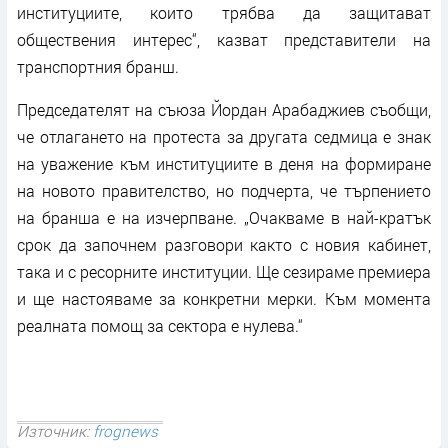
институциите, които трябва да защитават
обществения интерес“, казват представители на
транспортния бранш.
Председателят на съюза Йордан Арабаджиев съобщи,
че отлагането на протеста за другата седмица е знак
на уважение към институциите в деня на формиране
на новото правителство, но подчерта, че търпението
на бранша е на изчерпване. „Очакваме в най-кратък
срок да започнем разговори както с новия кабинет,
така и с ресорните институции. Ще сезираме премиера
и ще настояваме за конкретни мерки. Към момента
реалната помощ за сектора е нулева.“
Източник:
frognews