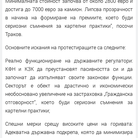
Минималната стойност започва от около 2800 евро и
достига до 7000 евро за камион. Липсва прозрачност
в начина на формиране на премиите, което буди
сериозни съмнения за картелни практики“, посочи
Траков.
Основните искания на протестиращите са следните:
Реално функциониране на държавните регулатори:
КФН и КЗК да преустановят пасивността си и да
започнат да изпълняват своите законови функции.
Секторът е обект на драстично и икономически
необосновано увеличение на застраховка „Гражданска
отговорност“, което буди сериозни съмнения за
картелни практики;
Спешни мерки срещу високите цени на горивата:
Адекватна държавна подкрепа, която да минимизира