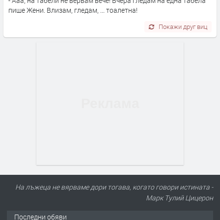
- Ааа, на табели не вервам вече! Вчера гледам на една табела
пише Жени. Влизам, гледам, ... тоалетна!
Покажи друг виц
На лъжеца не вярваме дори тогава, когато говори истината -
Марк Тулий Цицерон
Последни обяви