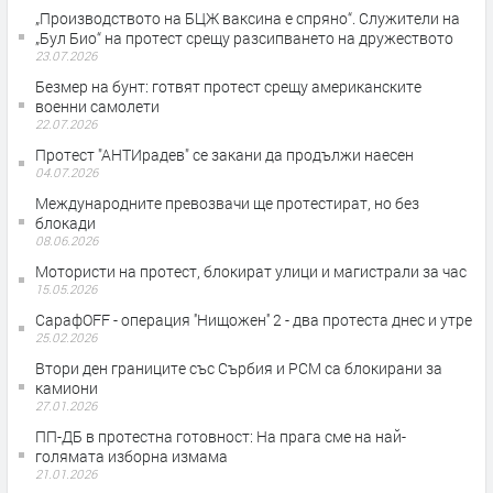
„Производството на БЦЖ ваксина е спряно“. Служители на
„Бул Био“ на протест срещу разсипването на дружеството
23.07.2026
Безмер на бунт: готвят протест срещу американските
военни самолети
22.07.2026
Протест "АНТИрадев" се закани да продължи наесен
04.07.2026
Международните превозвачи ще протестират, но без
блокади
08.06.2026
Мотористи на протест, блокират улици и магистрали за час
15.05.2026
СарафOFF - операция ''Нищожен'' 2 - два протеста днес и утре
25.02.2026
Втори ден границите със Сърбия и РСМ са блокирани за
камиони
27.01.2026
ПП-ДБ в протестна готовност: На прага сме на най-
голямата изборна измама
21.01.2026