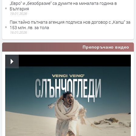
„Евро“ и „безобразие“ са думите на миналата година в
България
19.01.2026
Пак тайно пътната агенция подписа нов договор с „Капш“ за
153 млн. лв. за тола
16.01.2026
Препоръчано видео