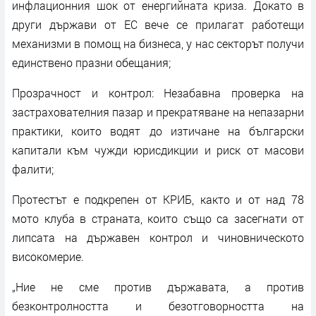
инфлационния шок от енергийната криза. Докато в
други държави от ЕС вече се прилагат работещи
механизми в помощ на бизнеса, у нас секторът получи
единствено празни обещания;
Прозрачност и контрол: Незабавна проверка на
застрахователния пазар и прекратяване на непазарни
практики, които водят до изтичане на български
капитали към чужди юрисдикции и риск от масови
фалити;
Протестът е подкрепен от КРИБ, както и от над 78
мото клуба в страната, които също са засегнати от
липсата на държавен контрол и чиновническото
високомерие.
„Ние не сме против държавата, а против
безконтролността и безотговорността на