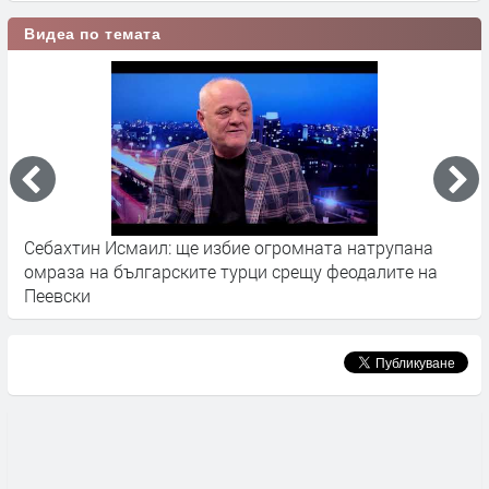
Видеа по темата
Себахтин Исмаил: ще избие огромната натрупана
В
омраза на българските турци срещу феодалите на
з
Пеевски