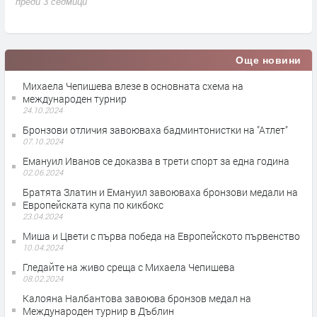
семейството и спорта
п
преди 3 седмици
Още новини
Михаела Чепишева влезе в основната схема на
международен турнир
24.10.2024
Бронзови отличия завоюваха бадминтонистки на "Атлет"
07.10.2024
Емануил Иванов се доказва в трети спорт за една година
02.06.2024
Братята Златин и Емануил завоюваха бронзови медали на
Европейската купа по кикбокс
23.04.2024
Миша и Цвети с първа победа на Европейското първенство
10.04.2024
Гледайте на живо среща с Михаела Чепишева
08.02.2024
Калояна Налбантова завоюва бронзов медал на
Международен турнир в Дъблин