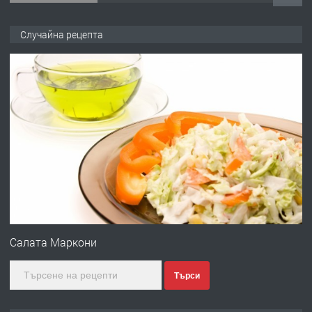
ПРЕДЛАГА
Работа за общи работници
Случайна рецепта
преди 1 година
ПРЕДЛАГА
Първи поход "По стъпките на Ангел
Войвода"
преди 1 година
ПРЕДЛАГА
Монтажник на малки детайли за
медицинската индустрия
Салата Маркони
Търси
преди 1 година
ПРЕДЛАГА
Уроци по Математика