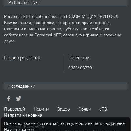
За Parvomai.NET
Parvomai.NET е собственост на ЕСКОМ МЕДИА ГРУП ООД.
Всички статии, репортажи, интервюта и други текстови,
преди 1 година
графични и видео материали, публикувани в сайта, са
собственост на Parvomai.NET, освен ако изрично е посочено
ПРЕДЛАГА
Продавам апартамент - гр.
друго.
Първомай
Главен редактор
Телефони
преди 1 година
0336/ 66779
ТЪРСИ
Търсим работник
Последвай ни
преди 1 година
Първомай
Новини
Видео
Обяви
еТВ
Изпрати ни новина
ПРЕДЛАГА
Търсим работник за работа в
Ние използваме „бисквитки“, за да улесним вашето сърфиране.
разсадник
© Copyright
Haskovo.NET
Научете повече
.