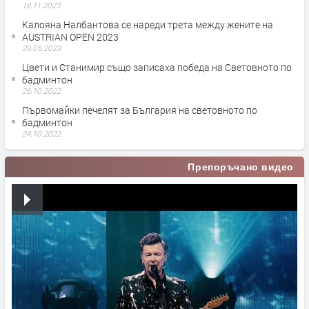
18.11.2023
Калояна Налбантова се нареди трета между жените на
AUSTRIAN OPEN 2023
29.05.2023
Цвети и Станимир също записаха победа на Световното по
бадминтон
26.10.2022
Първомайки печелят за България на световното по
бадминтон
24.10.2022
Препоръчано видео