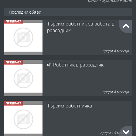
рано. - Франсоа Рабле
Последни обяви
ПРЕДЛАГА
🌱 Работник в разсадник
преди 4 месеца
ПРЕДЛАГА
Търсим работничка
преди 10 месеца
ПРЕДЛАГА
Продава употребявани чисти и
запазени матраци за спални.
преди 1 година