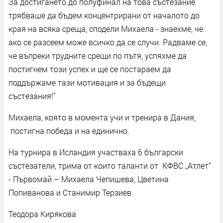
За достигането до полуфинал на това състезание
трябваше да бъдем концентрирани от началото до
края на всяка среща, сподели Михаела - знаехме, че
ако се разсеем може всичко да се случи. Радваме се,
че въпреки трудните срещи по пътя, успяхме да
постигнем този успех и ще се постараем да
поддържаме тази мотивация и за бъдещи
състезания!"
Михаела, която в момента учи и тренира в Дания,
постигна победа и на единично.
На турнира в Исландия участваха 6 български
състезатели, трима от които таланти от КФВС „Атлет“
- Първомай – Михаела Чепишева, Цветина
Попиванова и Станимир Терзиев.
Теодора Кирякова