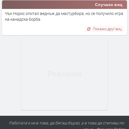
Случаен виц
Чък Норис опитал веднъж да мастурбира, но се получило игра
на канадска борба.
Покажи друг виц
Работата е не в това, да бягаш бързо, а в това да стигнеш по-