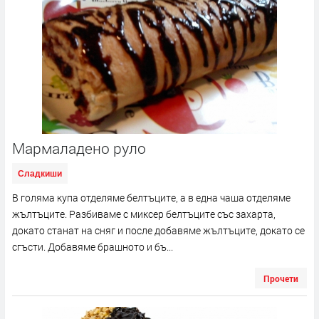
Мармаладено руло
Сладкиши
В голяма купа отделяме белтъците, а в една чаша отделяме
жълтъците. Разбиваме с миксер белтъците със захарта,
докато станат на сняг и после добавяме жълтъците, докато се
сгъсти. Добавяме брашното и бъ...
Прочети