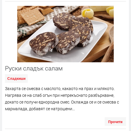
Руски сладък салам
Сладкиши
Захарта се смесва с маслото, какаото на прах и млякото.
Нагрява се на слаб огън при непрекъснато разбъркване,
докато се получи еднородна смес. Охлажда се и се смесва с
мармалада, добавят се натрошени...
Прочети