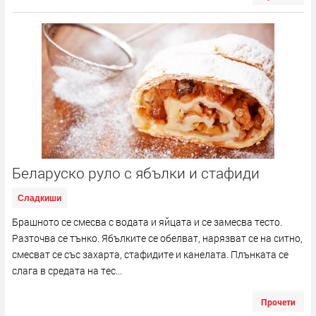
Беларуско руло с ябълки и стафиди
Сладкиши
Брашното се смесва с водата и яйцата и се замесва тесто.
Разточва се тънко. Ябълките се обелват, нарязват се на ситно,
смесват се със захарта, стафидите и канелата. Плънката се
слага в средата на тес...
Прочети