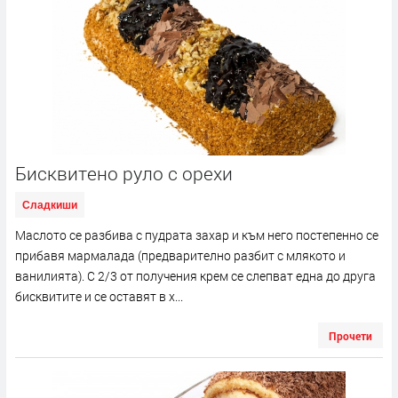
Бисквитено руло с орехи
Сладкиши
Маслото се разбива с пудрата захар и към него постепенно се
прибавя мармалада (предварително разбит с млякото и
ванилията). С 2/3 от получения крем се слепват една до друга
бисквитите и се оставят в х...
Прочети