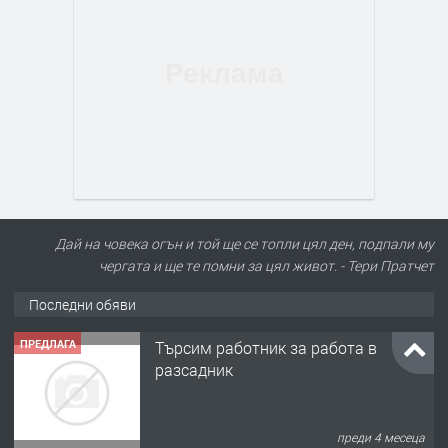
Дай на човека огън и той ще се топли цял ден, подпали му
чергата и ще те помни за цял живот. - Тери Пратчет
Последни обяви
ПРЕДЛАГА
🌱 Работник в разсадник
преди 4 месеца