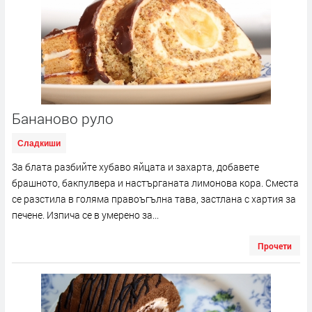
Бананово руло
Сладкиши
За блата разбийте хубаво яйцата и захарта, добавете
брашното, бакпулвера и настърганата лимонова кора. Сместа
се разстила в голяма правоъгълна тава, застлана с хартия за
печене. Изпича се в умерено за...
Прочети