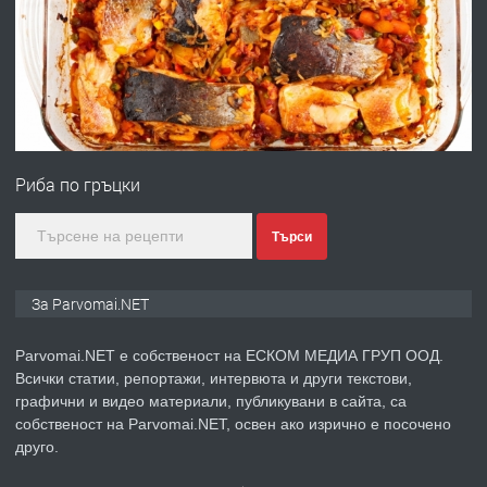
Войвода"
преди 1 година
ПРЕДЛАГА
Монтажник на малки детайли за
медицинската индустрия
Риба по гръцки
преди 1 година
Търси
ПРЕДЛАГА
Уроци по Математика
За Parvomai.NET
Parvomai.NET е собственост на ЕСКОМ МЕДИА ГРУП ООД.
Всички статии, репортажи, интервюта и други текстови,
преди 1 година
графични и видео материали, публикувани в сайта, са
собственост на Parvomai.NET, освен ако изрично е посочено
ПРЕДЛАГА
Продавам апартамент - гр.
друго.
Първомай