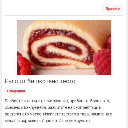
Прочети
Руло от бишкотено тесто
Сладкиши
Разбийте жълтъците със захарта, прибавете брашното,
смесено с бакпулвера, разбитите на сняг белтъци и
разтопеното масло. Изсипете тестото в тава, намазана с
масло и поръсена с брашно. Изпечете рулото...