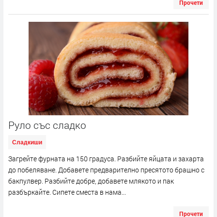
Прочети
Руло със сладко
Сладкиши
Загрейте фурната на 150 градуса. Разбийте яйцата и захарта
до побеляване. Добавете предварително пресятото брашно с
бакпулвер. Разбийте добре, добавете млякото и пак
разбъркайте. Сипете сместа в нама...
Прочети