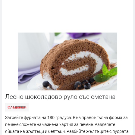
Лесно шоколадово руло със сметана
Сладкиши
Загрейте фурната на 180 градуса. Във правоъгълна форма за
печене сложете намазнена хартия за печене. Разделете
яйцата на жълтъци и белтъци. Разбийте жълтъците с пудрата