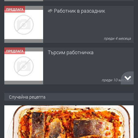
ПРЕДЛАГА
Търсим работничка
преди 10 месеца
ПРЕДЛАГА
Продава употребявани чисти и
запазени матраци за спални.
преди 1 година
ПРЕДЛАГА
Работа за общи работници
Случайна рецепта
преди 1 година
ПРЕДЛАГА
Първи поход "По стъпките на Ангел