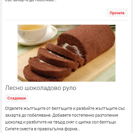
Прочети
Лесно шоколадово руло
Сладкиши
Отделете жълтъците от белтъците и разбийте жълтъците със
захарта до побеляване. Добавете постепенно разтопения
шоколад и разбитите на твърд сняг с щипка сол белтъци.
Сипете сместа в правоъгълна форма...