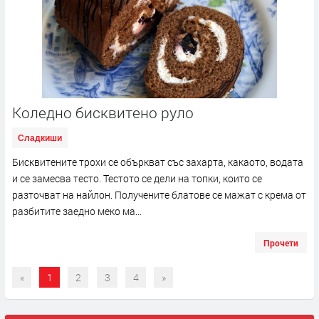
Коледно бисквитено руло
Сладкиши
Бисквитените трохи се объркват със захарта, какаото, водата
и се замесва тесто. Тестото се дели на топки, които се
разточват на найлон. Получените блатове се мажат с крема от
разбитите заедно меко ма...
Прочети
«
1
2
3
4
»