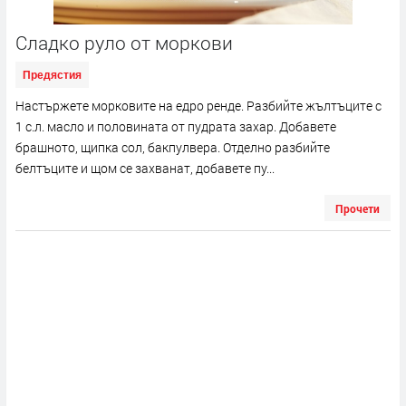
Сладко руло от моркови
Предястия
Настържете морковите на едро ренде. Разбийте жълтъците с
1 с.л. масло и половината от пудрата захар. Добавете
брашното, щипка сол, бакпулвера. Отделно разбийте
белтъците и щом се захванат, добавете пу...
Прочети