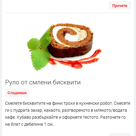
Прочети
Руло от смлени бисквити
Сладкиши
Смелете бисквитите на фини трохи в кухненски робот. Смесете
ги с пудрата захар, какаото, разтвореното в млякото/водата
кафе. Хубаво разбъркайте и оформете тестото. Разточете го
на блат с дебелина 1 см...