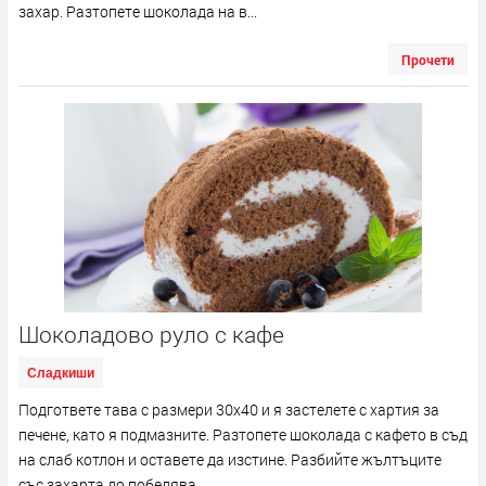
захар. Разтопете шоколада на в...
Прочети
Шоколадово руло с кафе
Сладкиши
Подгответе тава с размери 30х40 и я застелете с хартия за
печене, като я подмазните. Разтопете шоколада с кафето в съд
на слаб котлон и оставете да изстине. Разбийте жълтъците
със захарта до побелява...