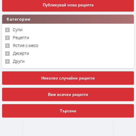
Публикувай нова рецепта
Категории
Супи
Рецепти
Ястия с месо
Десерти
Други
Няколко случайни рецепти
Виж всички рецепти
Търсене