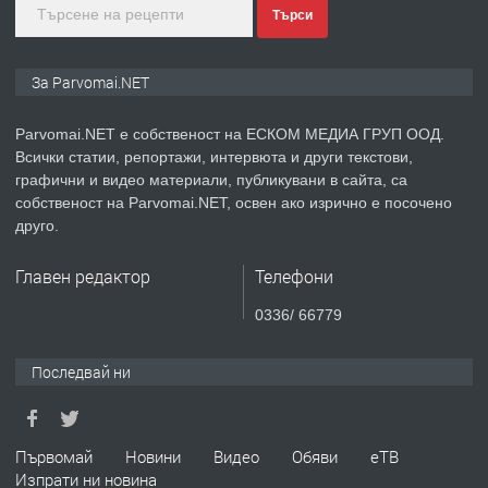
преди 1 година
Търси
ПРЕДЛАГА
Уроци по Математика
За Parvomai.NET
Parvomai.NET е собственост на ЕСКОМ МЕДИА ГРУП ООД.
Всички статии, репортажи, интервюта и други текстови,
преди 1 година
графични и видео материали, публикувани в сайта, са
собственост на Parvomai.NET, освен ако изрично е посочено
ПРЕДЛАГА
Продавам апартамент - гр.
друго.
Първомай
Главен редактор
Телефони
преди 1 година
0336/ 66779
ТЪРСИ
Търсим работник
Последвай ни
преди 1 година
Първомай
Новини
Видео
Обяви
еТВ
Изпрати ни новина