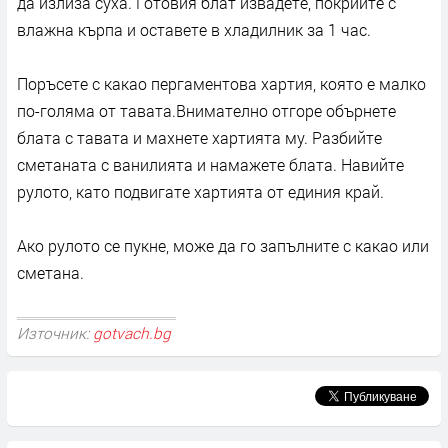
да излиза суха. Готовия блат извадете, покрийте с
влажна кърпа и оставете в хладилник за 1 час.
Поръсете с какао пергаментова хартия, която е малко
по-голяма от тавата.Внимателно отгоре обърнете
блата с тавата и махнете хартията му. Разбийте
сметаната с ванилията и намажете блата. Навийте
рулото, като подвигате хартията от единия край.
Ако рулото се пукне, може да го запълните с какао или
сметана.
Източник:
gotvach.bg