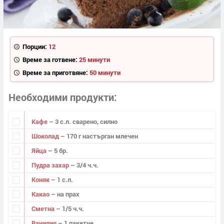
Порции:
12
Време за готвене:
25 минути
Време за приготвяне:
50 минути
Необходими продукти
Кафе
– 3 с.л. сварено, силно
Шоколад
– 170 г настърган млечен
Яйца
– 5 бр.
Пудра захар
– 3/4 ч.ч.
Коняк
– 1 с.л.
Какао
– на прах
Сметна
– 1/5 ч.ч.
Ванилия
– 1 пакетче