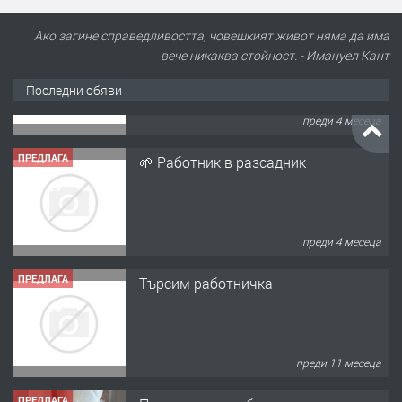
Ако загине справедливостта, човешкият живот няма да има
вече никаква стойност. - Имануел Кант
Последни обяви
ПРЕДЛАГА
🌱 Работник в разсадник
преди 4 месеца
ПРЕДЛАГА
Търсим работничка
преди 11 месеца
ПРЕДЛАГА
Продава употребявани чисти и
запазени матраци за спални.