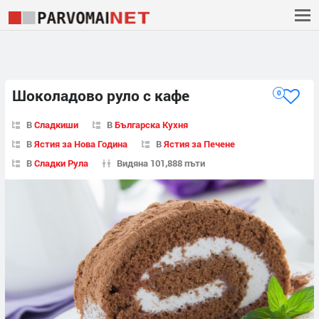
Шоколадово руло с кафе
0
В
Сладкиши
В
Българска Кухня
В
Ястия за Нова Година
В
Ястия за Печене
В
Сладки Рула
Видяна 101,888 пъти