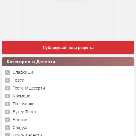
Публикувай нова рецепта
Категории в Десерти
Сладкиши
Торти
Тестени десерти
Кремове
Палачинки
Бутер Тесто
Баници
Сладко
Други Десерти