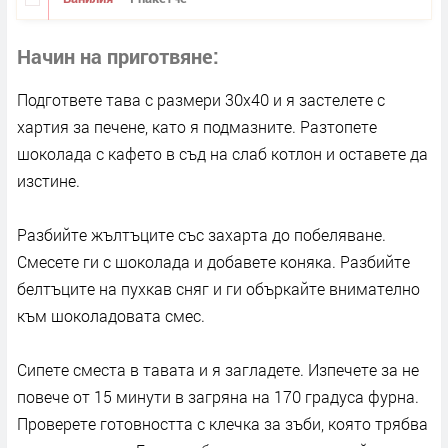
Начин на приготвяне
Подгответе тава с размери 30х40 и я застелете с
хартия за печене, като я подмазните. Разтопете
шоколада с кафето в съд на слаб котлон и оставете да
изстине.
Разбийте жълтъците със захарта до побеляване.
Смесете ги с шоколада и добавете коняка. Разбийте
белтъците на пухкав сняг и ги объркайте внимателно
към шоколадовата смес.
Сипете сместа в тавата и я загладете. Изпечете за не
повече от 15 минути в загряна на 170 градуса фурна.
Проверете готовността с клечка за зъби, която трябва