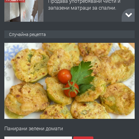
преди 1 година
ПРЕДЛАГА
Работа за общи работници
Случайна рецепта
преди 1 година
ПРЕДЛАГА
Първи поход "По стъпките на Ангел
Войвода"
преди 1 година
ПРЕДЛАГА
Монтажник на малки детайли за
медицинската индустрия
Панирани зелени домати