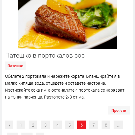
Патешко в портокалов сос
Патешко
Обелете 2 портокала и нарежете кората. Бланширайте я в
малко кипяща вода, отцедете и оставете настрана.
Изстискайте сока им, а останалите 4 портокала се нарязват
на тънки парченца. Разтопете 2/3 от ма...
Прочети
«
1
2
3
4
5
6
7
8
...