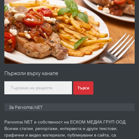
преди 1 година
ПРЕДЛАГА
Първи поход "По стъпките на Ангел
Войвода"
преди 1 година
ПРЕДЛАГА
Монтажник на малки детайли за
медицинската индустрия
Пържоли върху канапе
преди 1 година
Търси
ПРЕДЛАГА
Уроци по Математика
За Parvomai.NET
Parvomai.NET е собственост на ЕСКОМ МЕДИА ГРУП ООД.
Всички статии, репортажи, интервюта и други текстови,
преди 1 година
графични и видео материали, публикувани в сайта, са