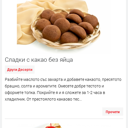
Сладки с какaо без яйца
Други Десерти
Разбийте маслото със захарта и добавете какаото, пресятото
брашно, солта и ароматите. Омесете добре тестото и
оформете топка. Покрийте я и я сложете за 1-2 часа в
хладилник. От престоялото какаово тес...
Прочети