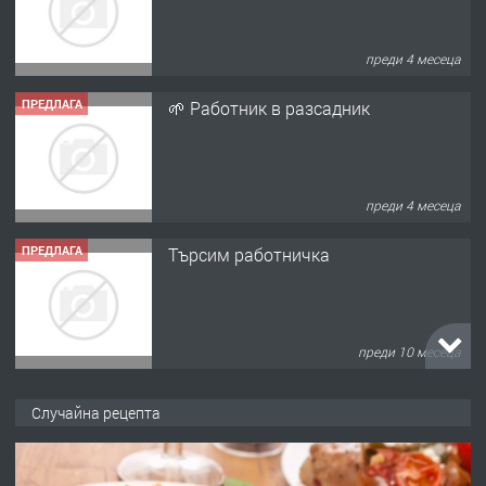
преди 4 месеца
ПРЕДЛАГА
Търсим работничка
преди 10 месеца
ПРЕДЛАГА
Продава употребявани чисти и
запазени матраци за спални.
преди 1 година
ПРЕДЛАГА
Работа за общи работници
Случайна рецепта