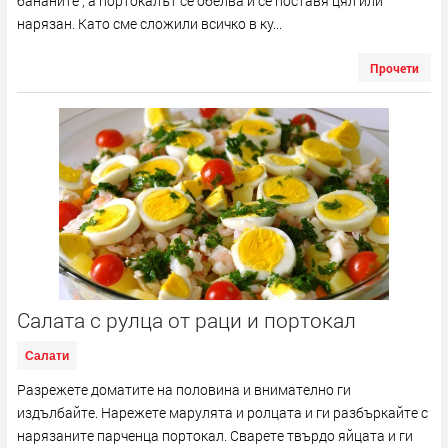
бананите , а портокалът се обелва и се поставя цял или
нарязан. Като сме сложили всичко в ку...
Прочети
Салата с рулца от раци и портокал
Салати
Разрежете доматите на половина и внимателно ги
издълбайте. Нарежете марулята и ролцата и ги разбъркайте с
нарязаните парченца портокал. Сварете твърдо яйцата и ги