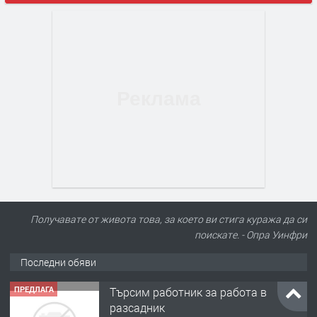
Получавате от живота това, за което ви стига куража да си
поискате. - Опра Уинфри
Последни обяви
ПРЕДЛАГА
🌱 Работник в разсадник