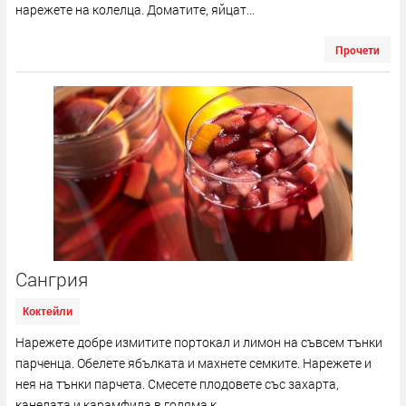
нарежете на колелца. Доматите, яйцат...
Прочети
Сангрия
Коктейли
Нарежете добре измитите портокал и лимон на съвсем тънки
парченца. Обелете ябълката и махнете семките. Нарежете и
нея на тънки парчета. Смесете плодовете със захарта,
канелата и карамфила в голяма к...