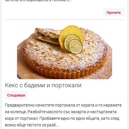
Прочети
Кекс с бадеми и портокали
Сладкиши
Предварително изчистете портокала от кората и го нарежете
на колелца. Разбийте маслото със захарта и настърганата
кора от портокал. Прибавете едно по едно яйцата, като след
всяко яйце тестото се разб...