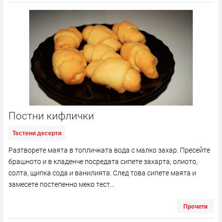
Постни кифлички
Тестени десерти
Разтворете маята в топличката вода с малко захар. Пресейте
брашното и в кладенче посредата сипете захарта, олиото,
солта, щипка сода и ванилията. След това сипете маята и
замесете постепенно меко тест...
Прочети