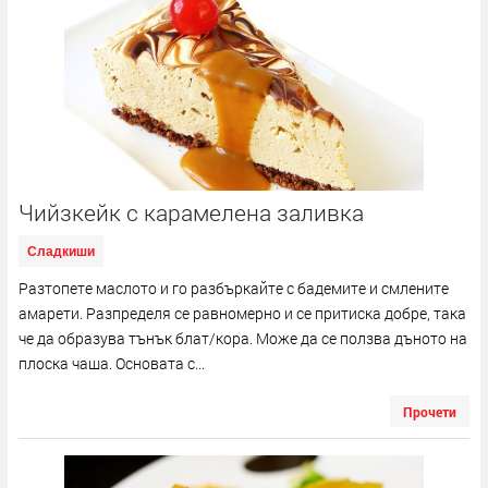
Чийзкейк с карамелена заливка
Сладкиши
Разтопете маслото и го разбъркайте с бадемите и смлените
амарети. Разпределя се равномерно и се притиска добре, така
че да образува тънък блат/кора. Може да се ползва дъното на
плоска чаша. Основата с...
Прочети