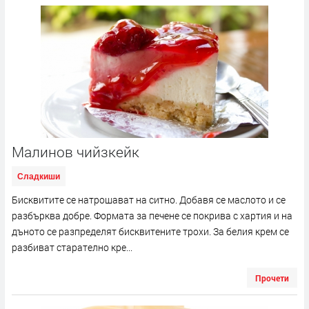
Малинов чийзкейк
Сладкиши
Бисквитите се натрошават на ситно. Добавя се маслото и се
разбърква добре. Формата за печене се покрива с хартия и на
дъното се разпределят бисквитените трохи. За белия крем се
разбиват старателно кре...
Прочети