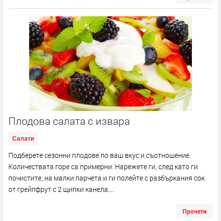
Плодова салата с извара
Салати
Подберете сезонни плодове по ваш вкус и съотношение.
Количествата горе са примерни. Нарежете ги, след като ги
почистите, на малки парчета и ги полейте с разбъркания сок
от грейпфрут с 2 щипки канела....
Прочети