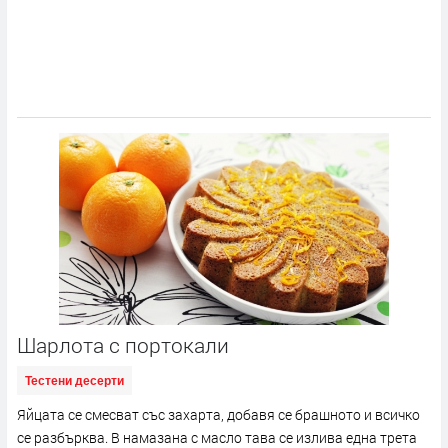
Шарлота с портокали
Тестени десерти
Яйцата се смесват със захарта, добавя се брашното и всичко
се разбърква. В намазана с масло тава се излива една трета