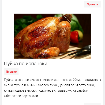
Прочети
Пуйка по испански
Пуешко
Пуйката се ръси с черен пипер и сол , пече се 20 мин. с олиото в
силна фурна и 40 мин съвсем тихо. Добавя се бялото вино,
китка подправки, скилидки чесън, глава лук, карамфил.
Обелват се портокали...