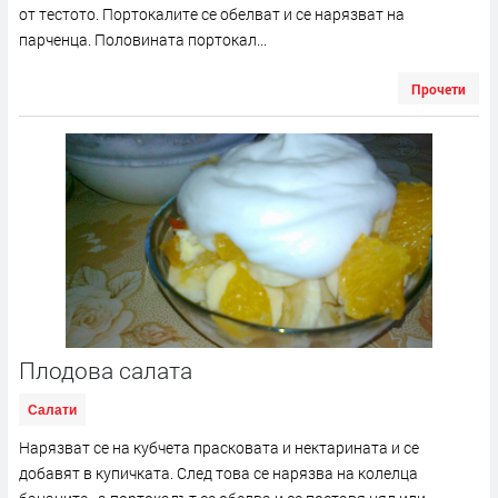
от тестото. Портокалите се обелват и се нарязват на
парченца. Половината портокал...
Прочети
Плодова салата
Салати
Нарязват се на кубчета прасковата и нектарината и се
добавят в купичката. След това се нарязва на колелца