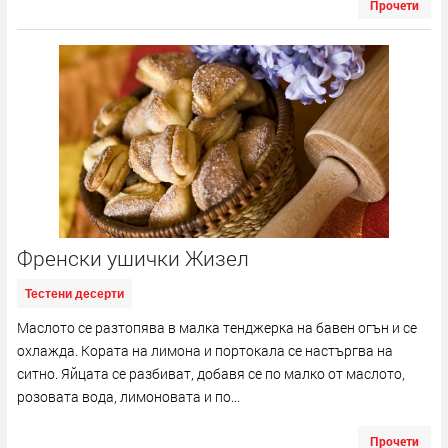
Прочети
Френски ушички Жизел
Тестени десерти
Маслото се разтопява в малка тенджерка на бавен огън и се
охлажда. Кората на лимона и портокала се настъргва на
ситно. Яйцата се разбиват, добавя се по малко от маслото,
розовата вода, лимоновата и по...
Прочети