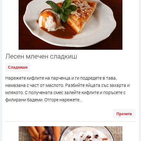
Лесен млечен сладкиш
Сладкиши
Нарежете кифлите на парченца и ги подредете в тава,
намазана с част от маслото. Разбийте яйцата със захарта и
млякото. С получената смес залейте кифлите и поръсете с
филирани бадеми. Отгоре нарежете...
Прочети