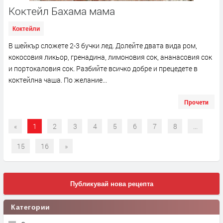
Коктейл Бахама мама
Коктейли
В шейкър сложете 2-3 бучки лед. Долейте двата вида ром,
кокосовия ликьор, гренадина, лимоновия сок, ананасовия сок
и портокаловия сок. Разбийте всичко добре и прецедете в
коктейлна чаша. По желание...
Прочети
«
1
2
3
4
5
6
7
8
...
15
16
»
Публикувай нова рецепта
Категории