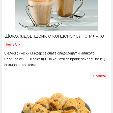
Шоколадов шейк с кондензирано мляко
Коктейли
В електрически миксер се слага сладоледът и млякото.
Разбива се 8 - 10 секунди. На чашата се прави захарен венец.
Налива се коктейлът.
Прочети