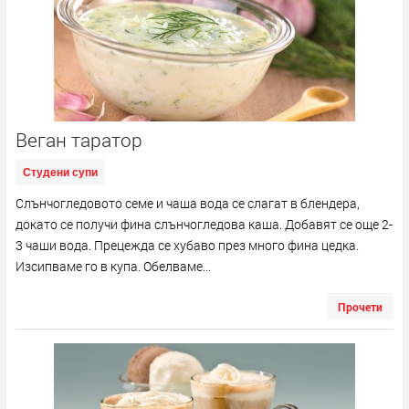
Веган таратор
Студени супи
Слънчогледовото семе и чаша вода се слагат в блендера,
докато се получи фина слънчогледова каша. Добавят се още 2-
3 чаши вода. Прецежда се хубаво през много фина цедка.
Изсипваме го в купа. Обелваме...
Прочети