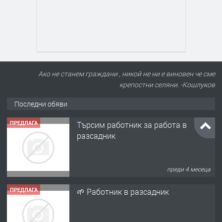
Ако не станем граждани , никой не ни е виновен че сме
крепостни селяни. -Кошлуков
Последни обяви
ПРЕДЛАГА
🌱 Работник в разсадник
преди 4 месеца
ПРЕДЛАГА
Търсим работничка