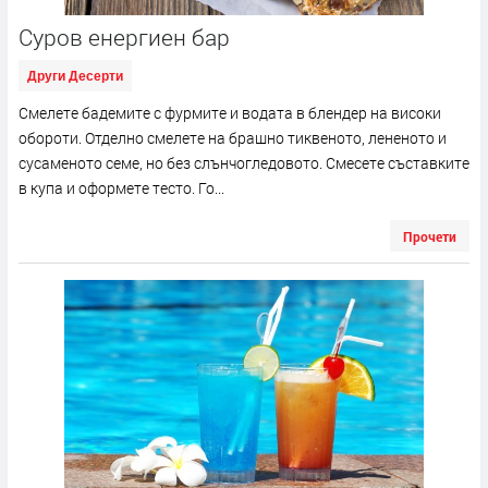
Суров енергиен бар
Други Десерти
Смелете бадемите с фурмите и водата в блендер на високи
обороти. Отделно смелете на брашно тиквеното, лененото и
сусаменото семе, но без слънчогледовото. Смесете съставките
в купа и оформете тесто. Го...
Прочети