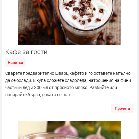
Кафе за гости
Напитки
Сварете предварително шварц кафето и го оставете напълно
да се охлади. В купа сложете сладоледа, натрошения на фини
частици лед и 300 мл от прясното мляко. Разбийте или
пасирайте бързо, докато се пол...
Прочети