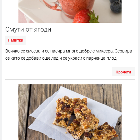
Смути от ягоди
Напитки
Всичко се смесва и се пасира много добре с миксера. Сервира
се като се добави още лед и се украси с парченца плод.
Прочети