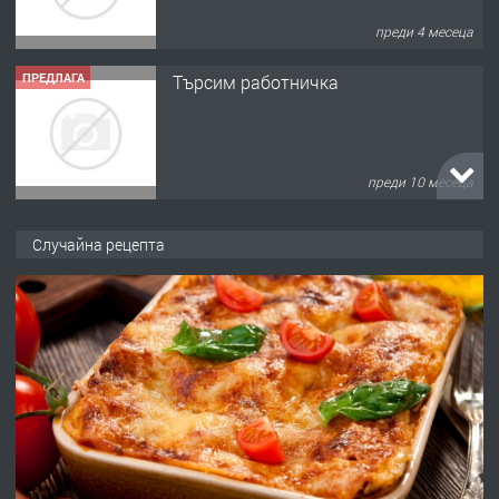
преди 10 месеца
ПРЕДЛАГА
Продава употребявани чисти и
запазени матраци за спални.
преди 1 година
ПРЕДЛАГА
Работа за общи работници
Случайна рецепта
преди 1 година
ПРЕДЛАГА
Първи поход "По стъпките на Ангел
Войвода"
преди 1 година