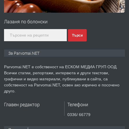
ПРЕДЛАГА
Монтажник на малки детайли за
медицинската индустрия
Лазаня по болонски
преди 1 година
Търси
ПРЕДЛАГА
Уроци по Математика
За Parvomai.NET
Parvomai.NET е собственост на ЕСКОМ МЕДИА ГРУП ООД.
Всички статии, репортажи, интервюта и други текстови,
преди 1 година
графични и видео материали, публикувани в сайта, са
собственост на Parvomai.NET, освен ако изрично е посочено
ПРЕДЛАГА
Продавам апартамент - гр.
друго.
Първомай
Главен редактор
Телефони
преди 1 година
0336/ 66779
ТЪРСИ
Търсим работник