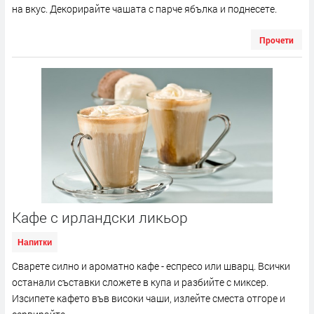
на вкус. Декорирайте чашата с парче ябълка и поднесете.
Прочети
Кафе с ирландски ликьор
Напитки
Сварете силно и ароматно кафе - еспресо или шварц. Всички
останали съставки сложете в купа и разбийте с миксер.
Изсипете кафето във високи чаши, излейте сместа отгоре и