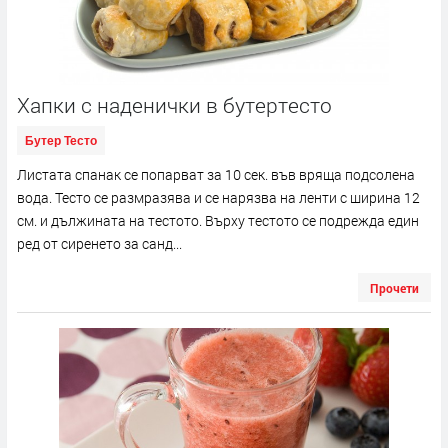
Хапки с наденички в бутертесто
Бутер Тесто
Листата спанак се попарват за 10 сек. във вряща подсолена
вода. Тесто се размразява и се нарязва на ленти с ширина 12
см. и дължината на тестото. Върху тестото се подрежда един
ред от сиренето за санд...
Прочети