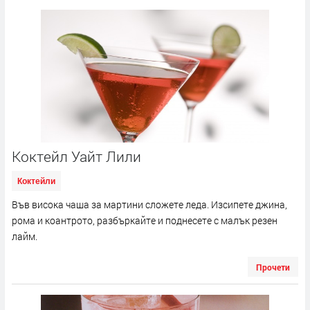
Коктейл Уайт Лили
Коктейли
Във висока чаша за мартини сложете леда. Изсипете джина,
рома и коантрото, разбъркайте и поднесете с малък резен
лайм.
Прочети