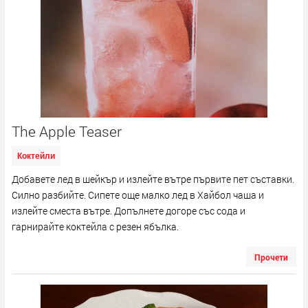
The Apple Teaser
Коктейли
Добавете лед в шейкър и излейте вътре първите пет съставки.
Силно разбийте. Сипете още малко лед в Хайбол чаша и
излейте сместа вътре. Допълнете догоре със сода и
гарнирайте коктейла с резен ябълка.
Прочети