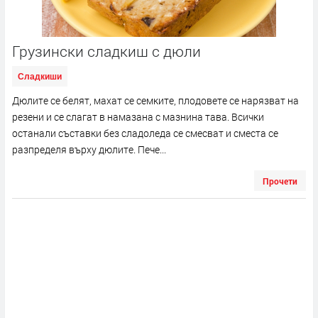
Грузински сладкиш с дюли
Сладкиши
Дюлите се белят, махат се семките, плодовете се нарязват на
резени и се слагат в намазана с мазнина тава. Всички
останали съставки без сладоледа се смесват и сместа се
разпределя върху дюлите. Пече...
Прочети