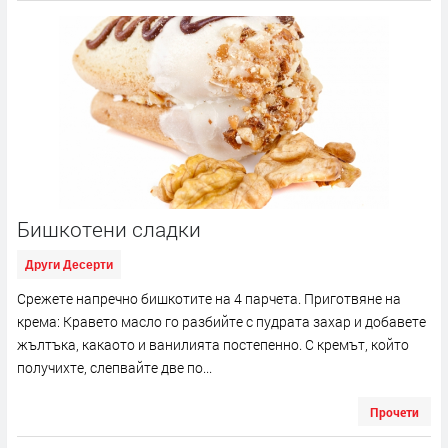
Бишкотени сладки
Други Десерти
Срежете напречно бишкотите на 4 парчета. Приготвяне на
крема: Кравето масло го разбийте с пудрата захар и добавете
жълтъка, какаото и ванилията постепенно. С кремът, който
получихте, слепвайте две по...
Прочети