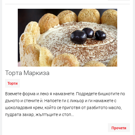
Торта Маркиза
Торти
Вземете форма и леко я намазнете. Подредете бишкотите по
дъното и стените ѝ. Напоете ги с ликьор и ги намажете с
шоколадовия крем, който се приготвя от разбитото масло,
пудрата захар, жълтъците и стоп...
Прочети