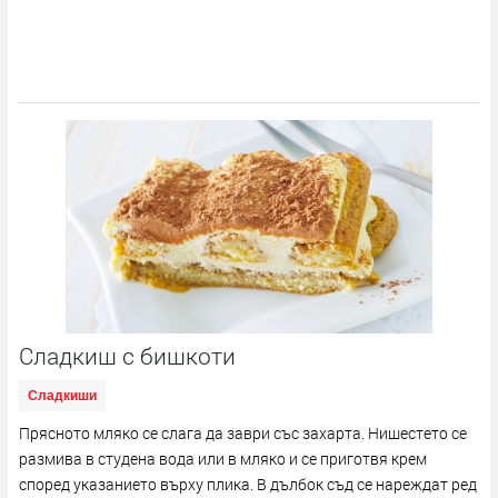
Сладкиш с бишкоти
Сладкиши
Прясното мляко се слага да заври със захарта. Нишестето се
размива в студена вода или в мляко и се приготвя крем
според указанието върху плика. В дълбок съд се нареждат ред