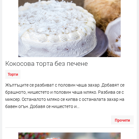
Кокосова торта без печене
Торти
Жълтъците се разбиват с половин чаша захар. Добавят се
брашното, нишестето и половин чаша мляко. Разбива се с
миксер. Останалото мляко се кипва с останалата захар на
бавен огън. Добавя се нишестето и...
Прочети