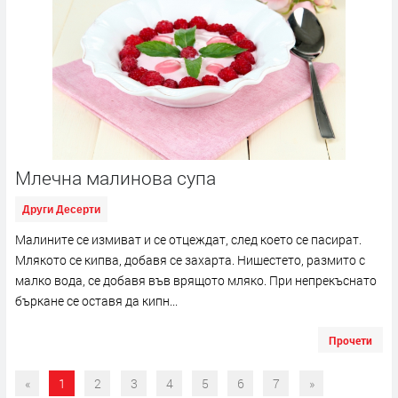
Млечна малинова супа
Други Десерти
Малините се измиват и се отцеждат, след което се пасират.
Млякото се кипва, добавя се захарта. Нишестето, размито с
малко вода, се добавя във врящото мляко. При непрекъснато
бъркане се оставя да кипн...
Прочети
«
1
2
3
4
5
6
7
»