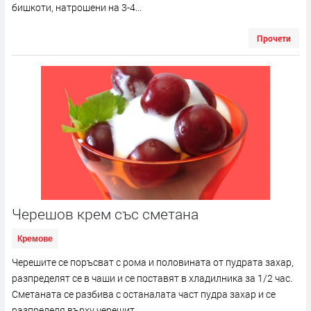
бишкоти, натрошени на 3-4...
Прочети
Черешов крем със сметана
Кремове
Черешите се поръсват с рома и половината от пудрата захар,
разпределят се в чаши и се поставят в хладилника за 1/2 час.
Сметаната се разбива с останалата част пудра захар и се
разпределя върху черешит...