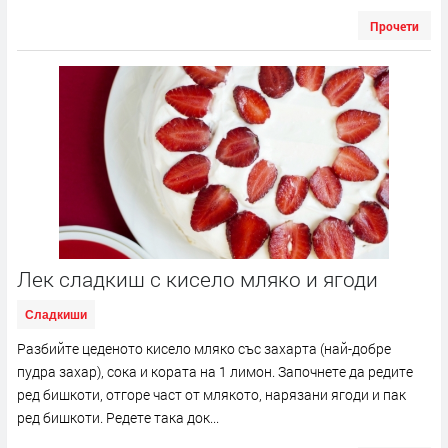
Прочети
Лек сладкиш с кисело мляко и ягоди
Сладкиши
Разбийте цеденото кисело мляко със захарта (най-добре
пудра захар), сока и кората на 1 лимон. Започнете да редите
ред бишкоти, отгоре част от млякото, нарязани ягоди и пак
ред бишкоти. Редете така док...