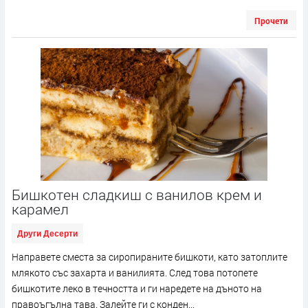
Прочети
Бишкотен сладкиш с ванилов крем и
карамел
Други Десерти
Направете сместа за сиропираните бишкоти, като затоплите
млякото със захарта и ванилията. След това потопете
бишкотите леко в течността и ги наредете на дъното на
правоъгълна тава. Залейте ги с конден...