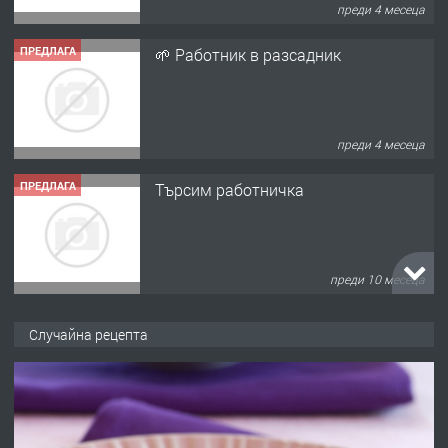
преди 4 месеца
ПРЕДЛАГА
Търсим работничка
преди 10 месеца
ПРЕДЛАГА
Продава употребявани чисти и
запазени матраци за спални.
преди 1 година
ПРЕДЛАГА
Работа за общи работници
Случайна рецепта
преди 1 година