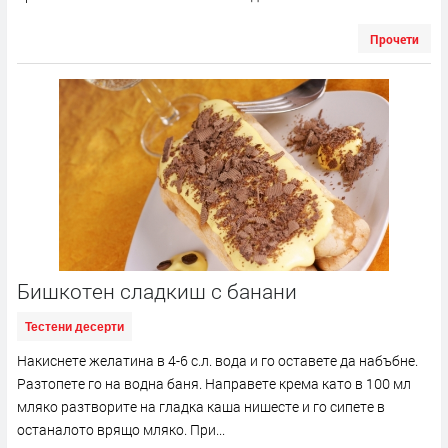
Прочети
Бишкотен сладкиш с банани
Тестени десерти
Накиснете желатина в 4-6 с.л. вода и го оставете да набъбне.
Разтопете го на водна баня. Направете крема като в 100 мл
мляко разтворите на гладка каша нишесте и го сипете в
останалото врящо мляко. При...