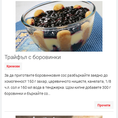
Трайфъл с боровинки
Кремове
За да приготвите боровинковия сос разбъркайте заедно до
хомогенност 150 г захар, царевичното нишесте, канелата, 1/8
ч.л. сол и 160 мл вода в тенджерка. Щом кипне добавете 300 г
боровинки и бъркайте со...
Прочети