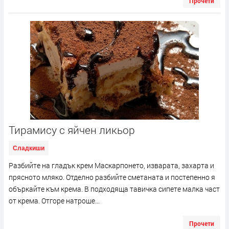
Прочети
Тирамису с яйчен ликьор
Сладкиши
Разбийте на гладък крем Маскарпонето, изварата, захарта и
прясното мляко. Отделно разбийте сметаната и постепенно я
объркайте към крема. В подходяща тавичка сипете малка част
от крема. Отгоре натроше...
Прочети