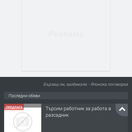
Бързаш ли, заобиколи. - Японска поговорка
Последни обяви
ПРЕДЛАГА
🌱 Работник в разсадник