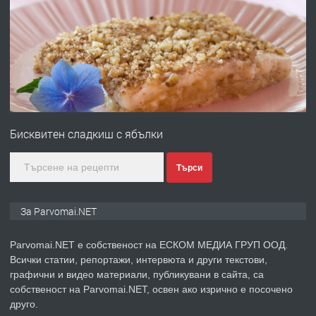
ПРЕДЛАГА
Първи поход "По стъпките на Ангел
Войвода"
преди 1 година
ПРЕДЛАГА
Монтажник на малки детайли за
медицинската индустрия
Бисквитен сладкиш с ябълки
преди 1 година
Търси
ПРЕДЛАГА
Уроци по Математика
За Parvomai.NET
Parvomai.NET е собственост на ЕСКОМ МЕДИА ГРУП ООД.
Всички статии, репортажи, интервюта и други текстови,
преди 1 година
графични и видео материали, публикувани в сайта, са
собственост на Parvomai.NET, освен ако изрично е посочено
ПРЕДЛАГА
Продавам апартамент - гр.
друго.
Първомай