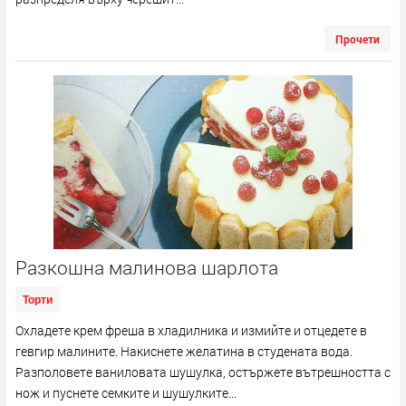
Прочети
Разкошна малинова шарлота
Торти
Охладете крем фреша в хладилника и измийте и отцедете в
гевгир малините. Накиснете желатина в студената вода.
Разполовете ваниловата шушулка, остържете вътрешността с
нож и пуснете семките и шушулките...