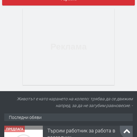
Животът е като карането на колело: трябва да се движим
напред, за да не загубим равновесие. -
Последни обяви
ПРЕДЛАГА
Търсим работник за работа в