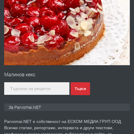
преди 1 година
ПРЕДЛАГА
Работа за общи работници
преди 1 година
ПРЕДЛАГА
Първи поход "По стъпките на Ангел
Войвода"
Малинов кекс
преди 1 година
Търси
ПРЕДЛАГА
Монтажник на малки детайли за
За Parvomai.NET
медицинската индустрия
Parvomai.NET е собственост на ЕСКОМ МЕДИА ГРУП ООД.
Всички статии, репортажи, интервюта и други текстови,
преди 1 година
графични и видео материали, публикувани в сайта, са