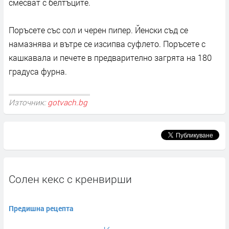
смесват с белтъците.
Поръсете със сол и черен пипер. Йенски съд се
намазнява и вътре се изсипва суфлето. Поръсете с
кашкавала и печете в предварително загрята на 180
градуса фурна.
Източник:
gotvach.bg
Солен кекс с кренвирши
Предишна рецепта