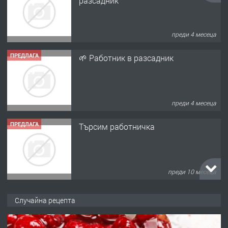
разсадник
преди 4 месеца
ПРЕДЛАГА
🌱 Работник в разсадник
преди 4 месеца
ПРЕДЛАГА
Търсим работничка
преди 10 месеца
ПРЕДЛАГА
Продава употребявани чисти и
Случайна рецепта
запазени матраци за спални.