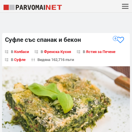
Суфле със спанак и бекон
0
В
Колбаси
В
Френска Кухня
В
Ястия за Печене
В
Суфле
Видяна 162,716 пъти