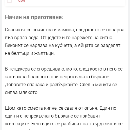
Сол
Начин на приготвяне
Спанакът се почиства и измива, след което се попарва
във вряла вода. Отцедете и го нарежете на ситно.
Беконът се нарязва на кубчета, а яйцата се разделят
на белтъци и жълтъци.
В тенджера се сгорещява олиото, след което в него се
запържва брашното при непрекъснато бъркане.
Добавете спанака и разбъркайте. След 5 минути се
сипва млякото.
Щом като сместа кипне, се сваля от огъня. Един по
един и с непрекъснато бъркане се прибавят
жълтъците. Белтъците се разбиват на твърд сняг и се