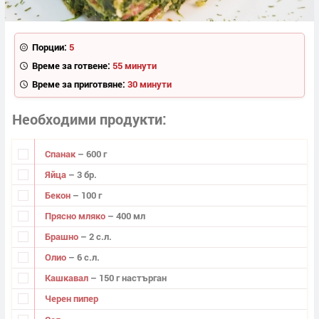
Порции:
5
Време за готвене:
55 минути
Време за приготвяне:
30 минути
Необходими продукти
Спанак
– 600 г
Яйца
– 3 бр.
Бекон
– 100 г
Прясно мляко
– 400 мл
Брашно
– 2 с.л.
Олио
– 6 с.л.
Кашкавал
– 150 г настърган
Черен пипер