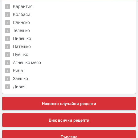
Карантия
Колбаси
Свинско
Телешко
Пилешко
Патешко
Пуешко
Агнешко месо
Риба
Заешко
Дивеч
Няколко случайни рецепти
Виж всички рецепти
Търсене