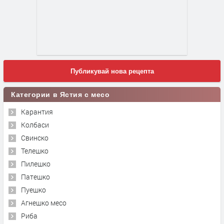
Публикувай нова рецепта
Категории в Ястия с месо
Карантия
Колбаси
Свинско
Телешко
Пилешко
Патешко
Пуешко
Агнешко месо
Риба