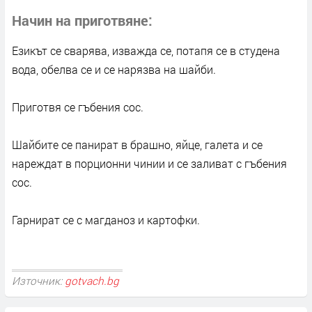
Начин на приготвяне
Езикът се сварява, изважда се, потапя се в студена
вода, обелва се и се нарязва на шайби.
Приготвя се гъбения сос.
Шайбите се панират в брашно, яйце, галета и се
нареждат в порционни чинии и се заливат с гъбения
сос.
Гарнират се с магданоз и картофки.
Източник:
gotvach.bg