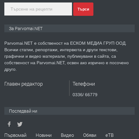
преди 1 година
Търси
ПРЕДЛАГА
Монтажник на малки детайли за
За Parvomai.NET
медицинската индустрия
Parvomai.NET е собственост на ЕСКОМ МЕДИА ГРУП ООД.
Всички статии, репортажи, интервюта и други текстови,
преди 1 година
графични и видео материали, публикувани в сайта, са
собственост на Parvomai.NET, освен ако изрично е посочено
ПРЕДЛАГА
Уроци по Математика
друго.
Главен редактор
Телефони
преди 1 година
0336/ 66779
ПРЕДЛАГА
Продавам апартамент - гр.
Последвай ни
Първомай
преди 1 година
Първомай
Новини
Видео
Обяви
еТВ