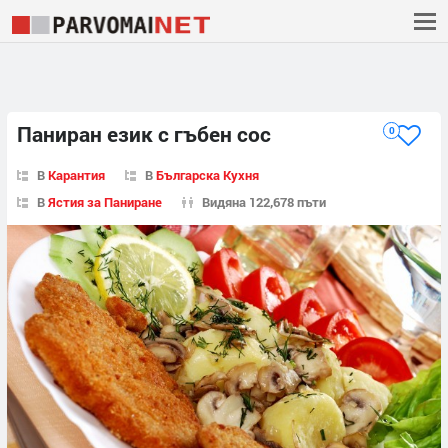
Паниран език с гъбен сос
0
В
Карантия
В
Българска Кухня
В
Ястия за Паниране
Видяна 122,678 пъти