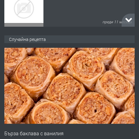
преди 11 месеца
ПРЕДЛАГА
Продава употребявани чисти и
Случайна рецепта
запазени матраци за спални.
преди 1 година
ПРЕДЛАГА
Работа за общи работници
преди 1 година
ПРЕДЛАГА
Първи поход "По стъпките на Ангел
Войвода"
Бърза баклава с ванилия