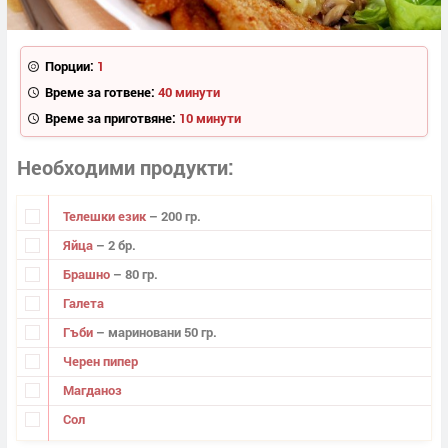
Порции:
1
Време за готвене:
40 минути
Време за приготвяне:
10 минути
Необходими продукти
Телешки език
– 200 гр.
Яйца
– 2 бр.
Брашно
– 80 гр.
Галета
Гъби
– мариновани 50 гр.
Черен пипер
Магданоз
Сол