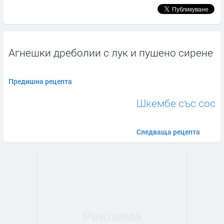
Aгнешки дреболии с лук и пушено сирене
Предишна рецепта
Шкембе със сос
Следваща рецепта