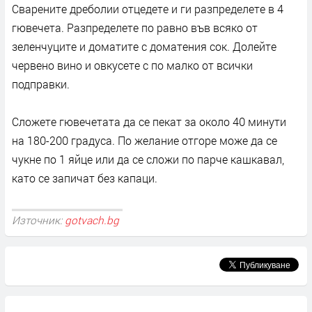
Сварените дреболии отцедете и ги разпределете в 4
гювечета. Разпределете по равно във всяко от
зеленчуците и доматите с доматения сок. Долейте
червено вино и овкусете с по малко от всички
подправки.
Сложете гювечетата да се пекат за около 40 минути
на 180-200 градуса. По желание отгоре може да се
чукне по 1 яйце или да се сложи по парче кашкавал,
като се запичат без капаци.
Източник:
gotvach.bg