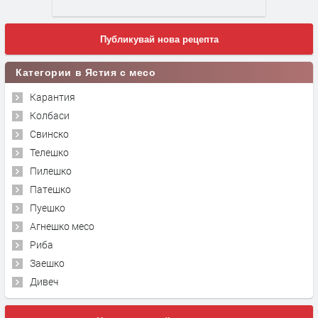
Публикувай нова рецепта
Категории в Ястия с месо
Карантия
Колбаси
Свинско
Телешко
Пилешко
Патешко
Пуешко
Агнешко месо
Риба
Заешко
Дивеч