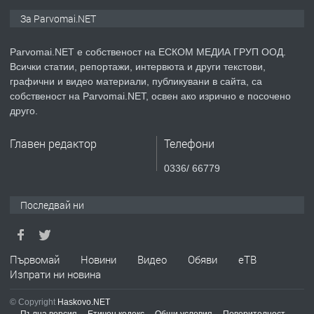
ПРЕДЛАГА
Монтажник на малки детайли за
За Parvomai.NET
медицинската индустрия
Parvomai.NET е собственост на ЕСКОМ МЕДИА ГРУП ООД.
Всички статии, репортажи, интервюта и други текстови,
преди 1 година
графични и видео материали, публикувани в сайта, са
собственост на Parvomai.NET, освен ако изрично е посочено
ПРЕДЛАГА
Уроци по Математика
друго.
Главен редактор
Телефони
преди 1 година
0336/ 66779
ПРЕДЛАГА
Продавам апартамент - гр.
Последвай ни
Първомай
преди 1 година
Първомай
Новини
Видео
Обяви
еТВ
Изпрати ни новина
ТЪРСИ
Търсим работник
© Copyright
Haskovo.NET