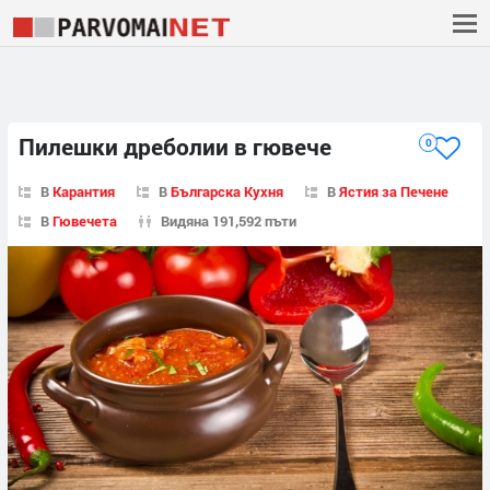
Пилешки дреболии в гювече
0
В
Карантия
В
Българска Кухня
В
Ястия за Печене
В
Гювечета
Видяна 191,592 пъти