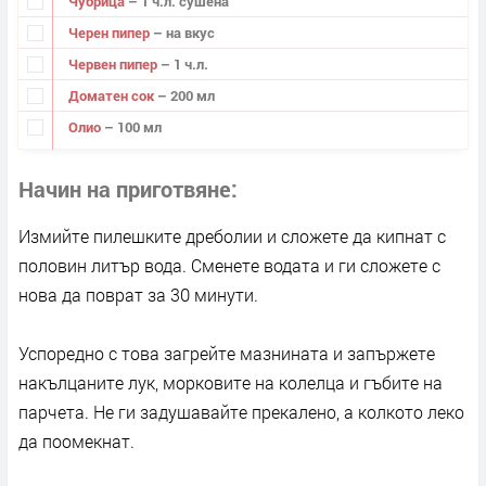
Чубрица
– 1 ч.л. сушена
Черен пипер
– на вкус
Червен пипер
– 1 ч.л.
Доматен сок
– 200 мл
Олио
– 100 мл
Начин на приготвяне
Измийте пилешките дреболии и сложете да кипнат с
половин литър вода. Сменете водата и ги сложете с
нова да поврат за 30 минути.
Успоредно с това загрейте мазнината и запържете
накълцаните лук, морковите на колелца и гъбите на
парчета. Не ги задушавайте прекалено, а колкото леко
да поомекнат.