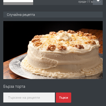
преди 11 месеца
ПРЕДЛАГА
Продава употребявани чисти и
Случайна рецепта
запазени матраци за спални.
преди 1 година
ПРЕДЛАГА
Работа за общи работници
преди 1 година
ПРЕДЛАГА
Първи поход "По стъпките на Ангел
Войвода"
Бърза торта
преди 1 година
Търси