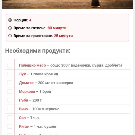
Порции:
4
Време за готвене:
80 минути
Време за приготвяне:
25 минути
Необходими продукти
Пилешко месо
– общо 300 г воденички, сърца, дробчета
Лук
– 1 глава кромид
Домати
– 200 мл от консерва
Моркови
– 1 брой
Гъби
– 200 г
Вино
– 100мл червено
Сол
– 1 ч.л.
Риган
– 1 ч.л. сушен