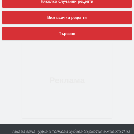
Няколко случайни рецепти
Виж всички рецепти
Търсене
Такава една чудна и толкова хубава бъркотия е животът! из