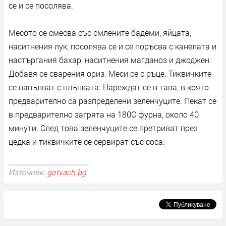
се и се посолява.
Месото се смесва със смлените бадеми, яйцата,
наситнения лук, посолява се и се поръсва с канелата и
настъргания бахар, наситнения магданоз и джоджен.
Добавя се сварения ориз. Меси се с ръце. Тиквичките
се напълват с плънката. Нареждат се в тава, в която
предварително са разпределени зеленчуците. Пекат се
в предварително загрята на 180С фурна, около 40
минути. След това зеленчуците се претриват през
цедка и тиквичките се сервират със соса.
Източник:
gotvach.bg