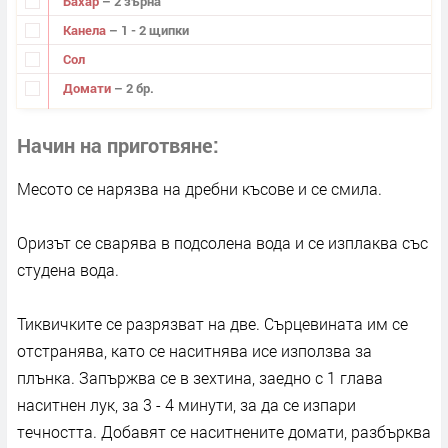
Бахар
– 2 зърна
Канела
– 1 - 2 щипки
Сол
Домати
– 2 бр.
Начин на приготвяне
Месото се нарязва на дребни късове и се смила.
Оризът се сварява в подсолена вода и се изплаква със
студена вода.
Тиквичките се разрязват на две. Сърцевината им се
отстранява, като се наситнява исе използва за
плънка. Запържва се в зехтина, заедно с 1 глава
наситнен лук, за 3 - 4 минути, за да се изпари
течността. Добавят се наситнените домати, разбърква