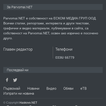
ПРЕДЛАГА
Монтажник на малки детайли за
За Parvomai.NET
медицинската индустрия
Parvomai.NET е собственост на ЕСКОМ МЕДИА ГРУП ООД.
Всички статии, репортажи, интервюта и други текстови,
преди 1 година
графични и видео материали, публикувани в сайта, са
собственост на Parvomai.NET, освен ако изрично е посочено
ПРЕДЛАГА
Уроци по Математика
друго.
Главен редактор
Телефони
преди 1 година
0336/ 66779
ПРЕДЛАГА
Продавам апартамент - гр.
Последвай ни
Първомай
преди 1 година
Първомай
Новини
Видео
Обяви
еТВ
Изпрати ни новина
ТЪРСИ
Търсим работник
© Copyright
Haskovo.NET