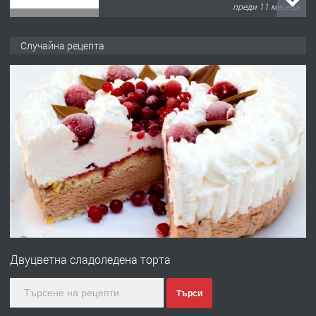
преди 11 месеца
ПРЕДЛАГА
Продава употребявани чисти и
Случайна рецепта
запазени матраци за спални.
преди 1 година
ПРЕДЛАГА
Работа за общи работници
преди 1 година
ПРЕДЛАГА
Първи поход "По стъпките на Ангел
Войвода"
Двуцветна сладоледена торта
преди 1 година
Търси