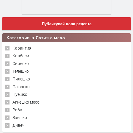
Публикувай нова рецепта
Категории в Ястия с месо
Карантия
Колбаси
Свинско
Телешко
Пилешко
Патешко
Пуешко
Агнешко месо
Риба
Заешко
Дивеч