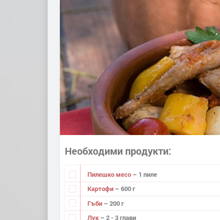
Необходими продукти
Пилешко месо
– 1 пиле
Картофи
– 600 г
Гъби
– 200 г
Лук
– 2 - 3 глави