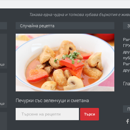
Такава една чудна и толкова хубава бъркотия е живо
Случайна рецепта
З
Par
ГРУ
дру
пуб
Par
еца
дру
Гл
Печурки със зеленчуци и сметана
еца
П
Търси