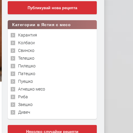
Публикувай нова рецепта
Категории в Ястия с месо
Карантия
Колбаси
Свинско
Телешко
Пилешко
Патешко
Пуешко
Агнешко месо
Риба
Заешко
Дивеч
Няколко случайни рецепти