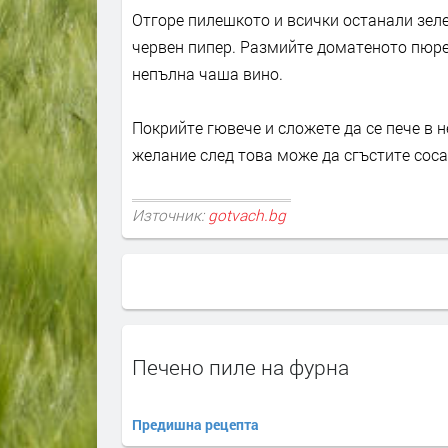
Отгоре пилешкото и всички останали зеле
червен пипер. Размийте доматеното пюре с
непълна чаша вино.
Покрийте гювече и сложете да се пече в н
желание след това може да сгъстите сос
Източник:
gotvach.bg
Печено пиле на фурна
Предишна рецепта