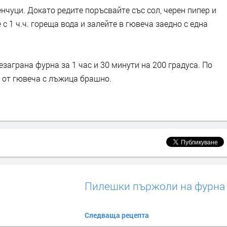
нчуци. Докато редите поръсвайте със сол, черен пипер и
 1 ч.ч. гореща вода и залейте в гювеча заедно с една
езаграна фурна за 1 час и 30 минути на 200 градуса. По
а от гювеча с лъжица брашно.
Пилешки пържоли на фурна
Следваща рецепта