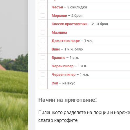
Чесън
– 3 скилидки
Моркови
– 2 броя
Кисели краставички
– 2 - 3 броя
Мазнина
Доматено пюре
– 1 ч.ч.
Вино
– 1 ч.ч. бяло
Брашно
– 1 с.л.
Черен пипер
– 1 ч.л.
Червен пипер
– 1 ч.л.
Сол
– на вкус
Начин на приготвяне
Пилешкото разделете на порции и нареже
слагар картофите.