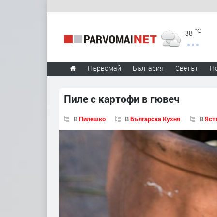
°C
38
Първомай
България
Светът
Н
Пиле с картофи в гювеч
В
Пилешко
В
Българска Кухня
В
Яст