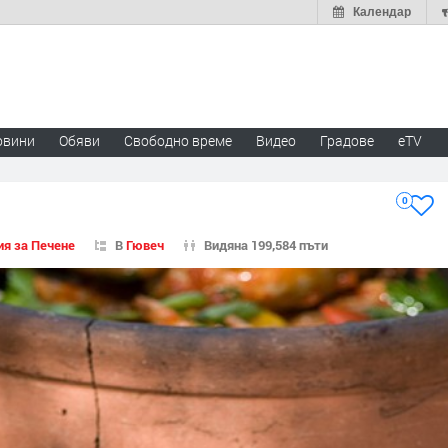
Календар
овини
Обяви
Свободно време
Видео
Градове
eTV
0
ия за Печене
В
Гювеч
Видяна 199,584 пъти