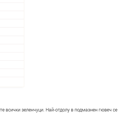
те всички зеленчуци. Най-отдолу в подмазнен гювеч се