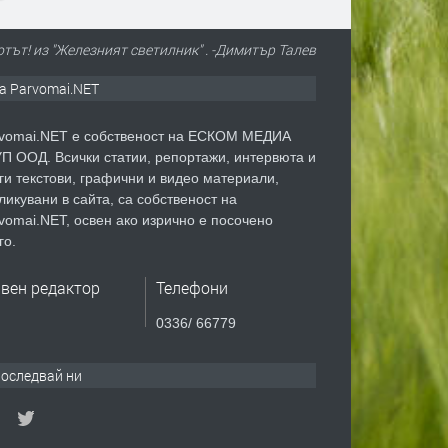
тът! из "Железният светилник" . -Димитър Талев
а Parvomai.NET
vomai.NET е собственост на ЕСКОМ МЕДИА
П ООД. Всички статии, репортажи, интервюта и
ги текстови, графични и видео материали,
ликувани в сайта, са собственост на
vomai.NET, освен ако изрично е посочено
го.
авен редактор
Телефони
0336/ 66779
оследвай ни