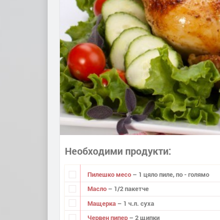
Необходими продукти
Пилешко месо
– 1 цяло пиле, по - голямо
Масло
– 1/2 пакетче
Мащерка
– 1 ч.л. суха
Червен пипер
– 2 щипки