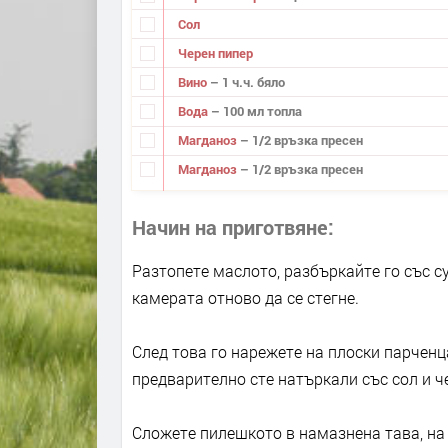
Сол
Черен пипер
Вино
– 1 ч.ч. бяло
Вода
– 100 мл топла
Магданоз
– 1/2 връзка пресен
Магданоз
– 1/2 връзка пресен
Начин на приготвяне
Разтопете маслото, разбъркайте го със с
камерата отново да се стегне.
След това го нарежете на плоски парченц
предварително сте натъркали със сол и ч
Сложете пилешкото в намазнена тава, на 