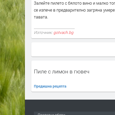
Залейте пилето с бялото вино и малко то
се изпече в предварително загряна умере
тавата.
Източник:
gotvach.bg
Пиле с лимон в гювеч
Предишна рецепта
Последни обяви