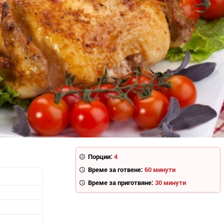
Порции:
4
Време за готвене:
60 минути
Време за приготвяне:
30 минути