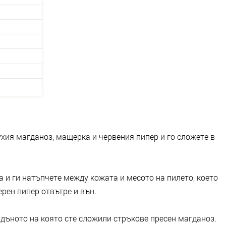
ухия магданоз, мащерка и червения пипер и го сложете в
а и ги натъпчете между кожата и месото на пилето, което
ерен пипер отвътре и вън.
дъното на която сте сложили стръкове пресен магданоз.