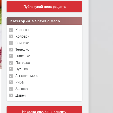
Публикувай нова рецепта
Категории в Ястия с месо
Карантия
Колбаси
Свинско
Телешко
Пилешко
Патешко
Пуешко
Агнешко месо
Риба
Заешко
Дивеч
Няколко случайни рецепти