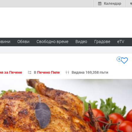
Календар
овини
Обяви
Свободно време
Видео
Градове
eTV
0
ия за Печене
В
Печено Пиле
Видяна 169,358 пъти