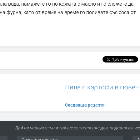
пла вода, намажете го по кожата с масло и го сложете да
на фурна, като от време на време го поливате със соса от
Пиле с картофи в гювеч
Следваща рецепта
Дай на човека огън и той ще се топли цял ден, подпали му че
Случайна рецепта
З