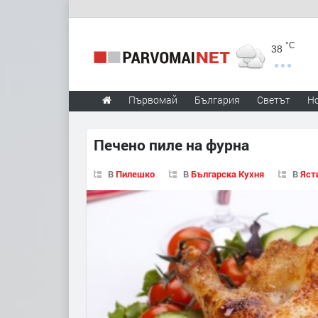
°C
38
Първомай
България
Светът
Н
Печено пиле на фурна
В
Пилешко
В
Българска Кухня
В
Яст