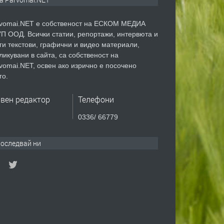
vomai.NET е собственост на ЕСКОМ МЕДИА
П ООД. Всички статии, репортажи, интервюта и
ги текстови, графични и видео материали,
ликувани в сайта, са собственост на
vomai.NET, освен ако изрично е посочено
го.
авен редактор
Телефони
0336/ 66779
оследвай ни