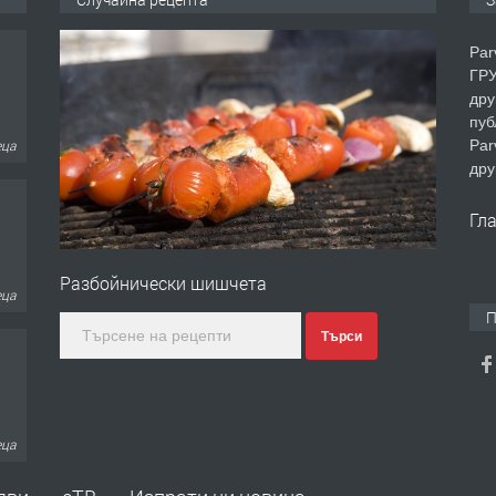
Par
ГРУ
дру
пуб
еца
Par
дру
Гл
Разбойнически шишчета
еца
П
Търси
еца