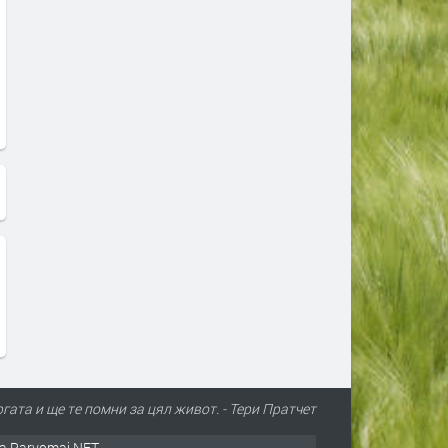
ргата и ще те помни за цял живот. - Тери Пратчет
а Parvomai.NET