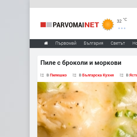
°C
32
Първомай
България
Светът
Н
Пиле с броколи и моркови
В
Пилешко
В
Българска Кухня
В
Яст