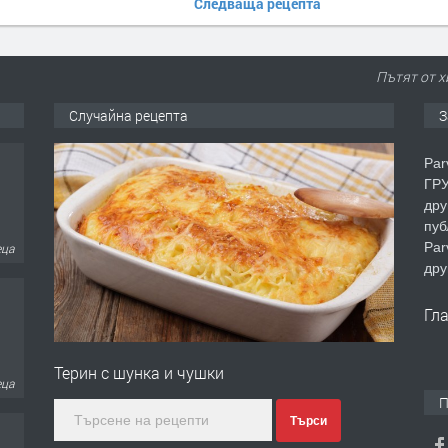
Следваща рецепта
Пътят от х
Случайна рецепта
З
Par
ГРУ
дру
еца
пуб
Par
дру
Гл
еца
Терин с шунка и чушки
П
Търси