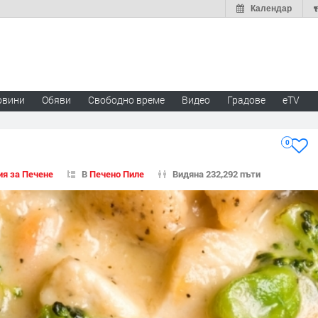
Календар
овини
Обяви
Свободно време
Видео
Градове
eTV
0
ия за Печене
В
Печено Пиле
Видяна 232,292 пъти