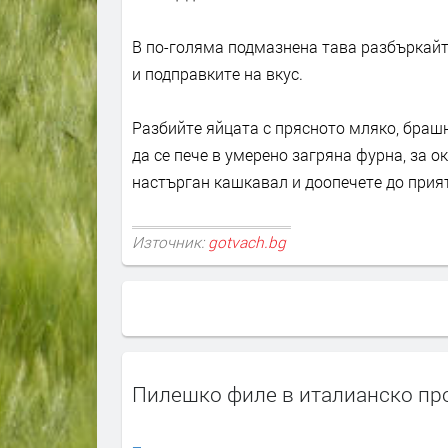
В по-голяма подмазнена тава разбъркайт
и подправките на вкус.
Разбийте яйцата с прясното мляко, брашн
да се пече в умерено загряна фурна, за о
настърган кашкавал и доопечете до прият
Източник:
gotvach.bg
Пилешко филе в италианско пр