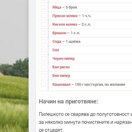
Яйца
– 5 броя
Прясно мляко
– 1 ч.ч.
Кисело мляко
– 2 с.л.
Брашно
– 1 с.л.
Сода
– 1 щипка
Сол
Черен пипер
Бял риган
Бял пипер
Кашкавал
– 150 г настърган, по желание
Начин на приготвяне
Пилешкото се сварява до полуготовност 
за няколко минути почистените и нарязан
се отцедят.