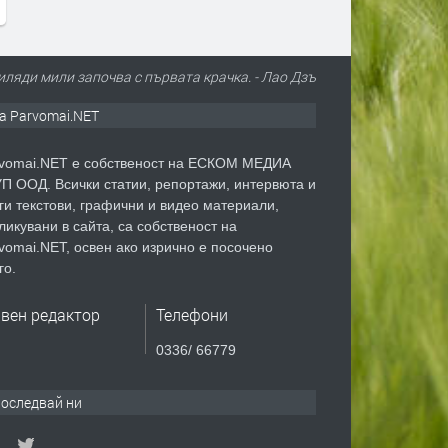
иляди мили започва с първата крачка. - Лао Дзъ
а Parvomai.NET
vomai.NET е собственост на ЕСКОМ МЕДИА
П ООД. Всички статии, репортажи, интервюта и
ги текстови, графични и видео материали,
ликувани в сайта, са собственост на
vomai.NET, освен ако изрично е посочено
го.
авен редактор
Телефони
0336/ 66779
оследвай ни