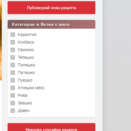
Публикувай нова рецепта
Категории в Ястия с месо
Карантия
Колбаси
Свинско
Телешко
Пилешко
Патешко
Пуешко
Агнешко месо
Риба
Заешко
Дивеч
Няколко случайни рецепти