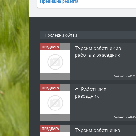
Предишна рецепта
Последни обяви
ПРЕДЛАГА
Търсим работник за
работа в разсадник
преди 4 мес
ПРЕДЛАГА
🌱 Работник в
разсадник
преди 4 мес
ПРЕДЛАГА
Търсим работничка