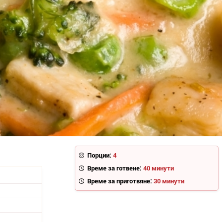
Порции:
4
Време за готвене:
40 минути
Време за приготвяне:
30 минути