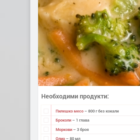
Необходими продукти
Пилешко месо
– 800 г без кокали
Броколи
– 1 глава
Моркови
– 3 броя
Олио
– 80 мл