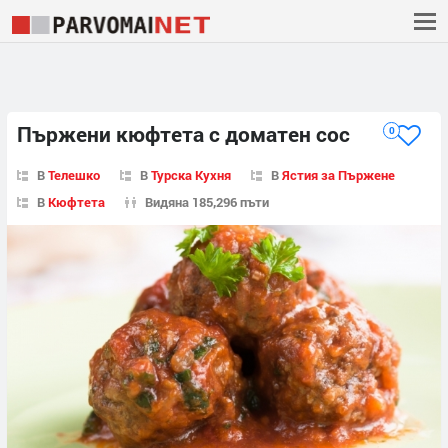
Пържени кюфтета с доматен сос
0
В
Телешко
В
Турска Кухня
В
Ястия за Пържене
В
Кюфтета
Видяна 185,296 пъти