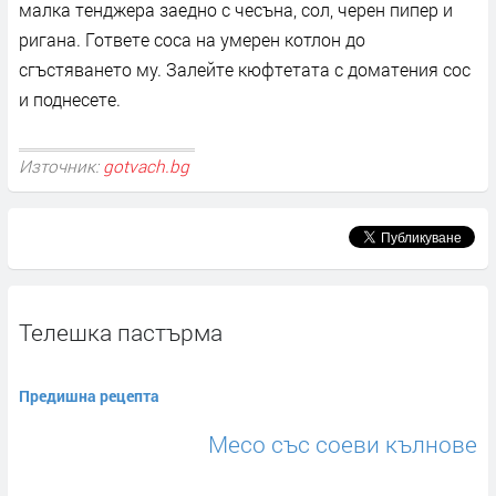
малка тенджера заедно с чесъна, сол, черен пипер и
ригана. Гответе соса на умерен котлон до
сгъстяването му. Залейте кюфтетата с доматения сос
и поднесете.
Източник:
gotvach.bg
Телешка пастърма
Предишна рецепта
Месо със соеви кълнове