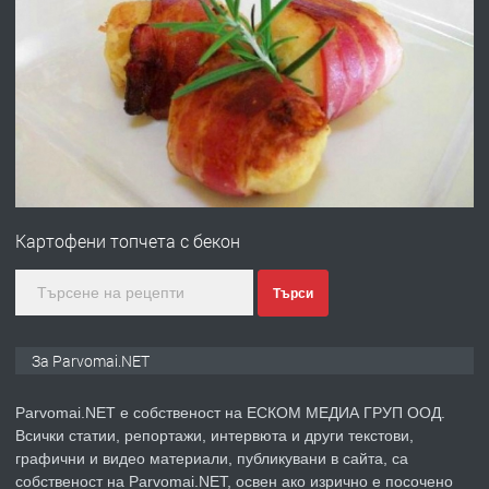
ПРЕДЛАГА
Работа за общи работници
преди 1 година
ПРЕДЛАГА
Първи поход "По стъпките на Ангел
Войвода"
Картофени топчета с бекон
преди 1 година
Търси
ПРЕДЛАГА
Монтажник на малки детайли за
За Parvomai.NET
медицинската индустрия
Parvomai.NET е собственост на ЕСКОМ МЕДИА ГРУП ООД.
Всички статии, репортажи, интервюта и други текстови,
преди 1 година
графични и видео материали, публикувани в сайта, са
собственост на Parvomai.NET, освен ако изрично е посочено
ПРЕДЛАГА
Уроци по Математика