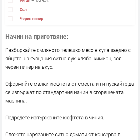
Риган
– 1/2 ч.л.
Сол
Черен пипер
Начин на приготвяне
Разбъркайте смляното телешко месо в купа заедно с
яйцето, накълцания ситно лук, хляба, кимион, сол,
черен пипер на вкус.
Оформяйте малки кюфтета от сместа и ги пускайте да
се изпържат по стандартния начин в сгорещената
мазнина.
Подредете изпържените кюфтета в чиния.
Сложете нарязаните ситно домати от консерва в