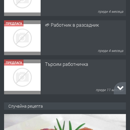
преди 4 месеца
ПРЕДЛАГА
🌱 Работник в разсадник
преди 4 месеца
ПРЕДЛАГА
Търсим работничка
преди 11 месеца
ПРЕДЛАГА
Продава употребявани чисти и
Случайна рецепта
запазени матраци за спални.
преди 1 година