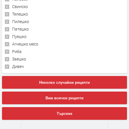
Свинско
Телешко
Пилешко
Патешко
Пуешко
Агнешко месо
Риба
Заешко
Дивеч
Няколко случайни рецепти
Виж всички рецепти
Търсене