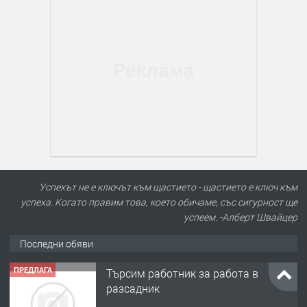
Успехът не е ключът към щастието - щастието е ключ към
успеха. Когато правим това, което обичаме, със сигурност ще
успеем. -Алберт Швайцер
Последни обяви
ПРЕДЛАГА
Търсим работник за работа в
разсадник