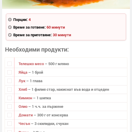
Порции:
4
Време за готвене:
60 минути
Време за приготвяне:
30 минути
Необходими продукти
Телешко месо
– 500 г мляно
Яйца
– 1 брой
Лук
– 1 глава
Хляб
– 1 филия стар, накиснат във вода и отцеден
Кимион
– 1 шипка
Олио
– 1 ч.ч. за пържене
Домати
– 300 г от консерва
Чесън
– 3 скилидки, счукан