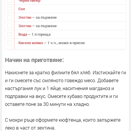
Черен пипер
Сол
Зехтин
– за пържене
Зехтин
– за пържене
Вода
– 1 л гореща
Кисело мляко
– 1 ч.ч., може и прясно
Начин на приготвяне
Накиснете за кратко филиите бял хляб. Изстискайте ги
и ги смесете със смляното говеждо месо. Добавете
настъргания лук и 1 яйце, наситнения магданоз и
подправки на вкус. Омесете хубаво продуктите и ги
оставете поне за 30 минути на хладно.
С мокри ръце оформете кюфтенца, които запържете
леко в част от зехтина.