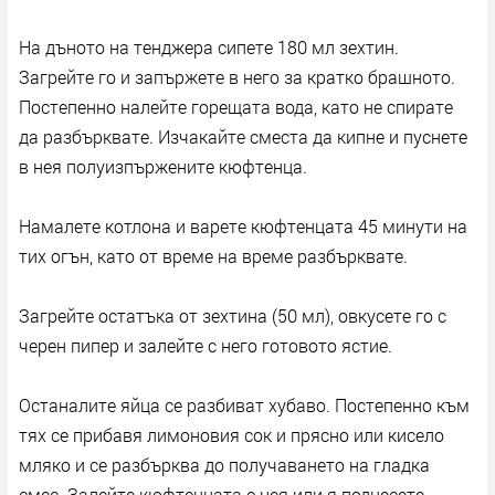
На дъното на тенджера сипете 180 мл зехтин.
Загрейте го и запържете в него за кратко брашното.
Постепенно налейте горещата вода, като не спирате
да разбърквате. Изчакайте сместа да кипне и пуснете
в нея полуизпържените кюфтенца.
Намалете котлона и варете кюфтенцата 45 минути на
тих огън, като от време на време разбърквате.
Загрейте остатъка от зехтина (50 мл), овкусете го с
черен пипер и залейте с него готовото ястие.
Останалите яйца се разбиват хубаво. Постепенно към
тях се прибавя лимоновия сок и прясно или кисело
мляко и се разбърква до получаването на гладка
смес. Залейте кюфтенцата с нея или я поднесете