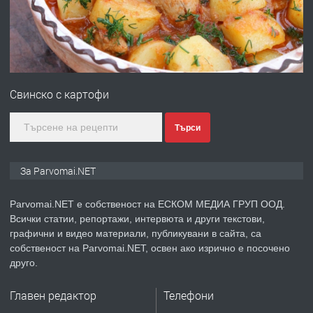
преди 1 година
ПРЕДЛАГА
Първи поход "По стъпките на Ангел
Войвода"
Свинско с картофи
преди 1 година
Търси
ПРЕДЛАГА
Монтажник на малки детайли за
За Parvomai.NET
медицинската индустрия
Parvomai.NET е собственост на ЕСКОМ МЕДИА ГРУП ООД.
Всички статии, репортажи, интервюта и други текстови,
преди 1 година
графични и видео материали, публикувани в сайта, са
собственост на Parvomai.NET, освен ако изрично е посочено
ПРЕДЛАГА
Уроци по Математика
друго.
Главен редактор
Телефони