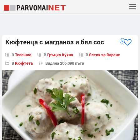
Кюфтенца с магданоз и бял сос
0
В
Телешко
В
Гръцка Кухня
В
Ястия за Варене
В
Кюфтета
Видяна 206,090 пъти