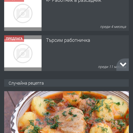
преди 4 месеца
ПРЕДЛАГА
Търсим работничка
преди 11 месеца
ПРЕДЛАГА
Продава употребявани чисти и
Случайна рецепта
запазени матраци за спални.
преди 1 година
ПРЕДЛАГА
Работа за общи работници