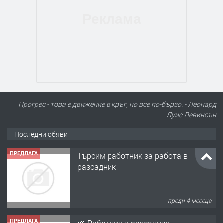
Прогрес - това е движение в кръг, но все по-бързо. - Леонард
Луис Левинсън
Последни обяви
ПРЕДЛАГА
Търсим работник за работа в
разсадник
преди 4 месеца
ПРЕДЛАГА
🌱 Работник в разсадник