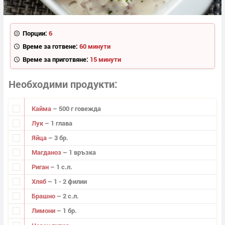
Порции:
6
Време за готвене:
60 минути
Време за приготвяне:
15 минути
Необходими продукти
Кайма
– 500 г говежда
Лук
– 1 глава
Яйца
– 3 бр.
Магданоз
– 1 връзка
Риган
– 1 с.л.
Хляб
– 1 - 2 филии
Брашно
– 2 с.л.
Лимони
– 1 бр.