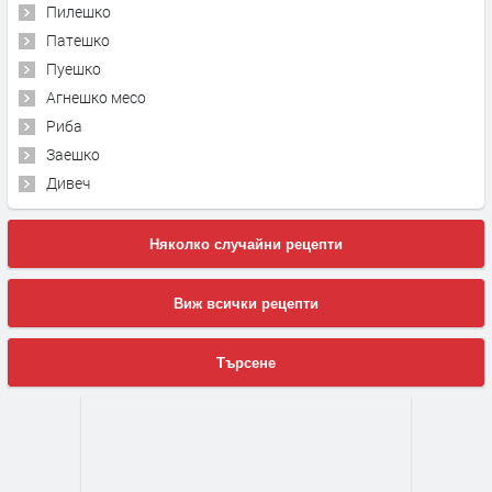
Пилешко
Патешко
Пуешко
Агнешко месо
Риба
Заешко
Дивеч
Няколко случайни рецепти
Виж всички рецепти
Търсене