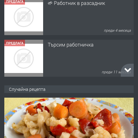
ПРЕДЛАГА
🌱 Работник в разсадник
преди 4 месеца
ПРЕДЛАГА
Търсим работничка
преди 11 месеца
ПРЕДЛАГА
Продава употребявани чисти и
Случайна рецепта
запазени матраци за спални.
преди 1 година
ПРЕДЛАГА
Работа за общи работници