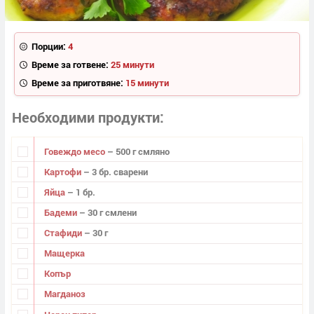
Порции:
4
Време за готвене:
25 минути
Време за приготвяне:
15 минути
Необходими продукти
Говеждо месо
– 500 г смляно
Картофи
– 3 бр. сварени
Яйца
– 1 бр.
Бадеми
– 30 г смлени
Стафиди
– 30 г
Мащерка
Копър
Магданоз