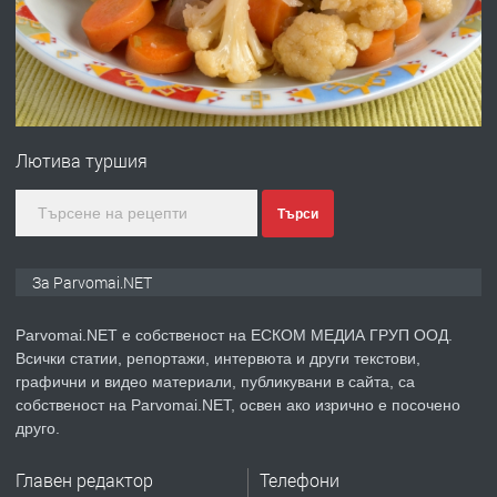
преди 1 година
ПРЕДЛАГА
Първи поход "По стъпките на Ангел
Войвода"
Лютива туршия
преди 1 година
Търси
ПРЕДЛАГА
Монтажник на малки детайли за
За Parvomai.NET
медицинската индустрия
Parvomai.NET е собственост на ЕСКОМ МЕДИА ГРУП ООД.
Всички статии, репортажи, интервюта и други текстови,
преди 1 година
графични и видео материали, публикувани в сайта, са
собственост на Parvomai.NET, освен ако изрично е посочено
ПРЕДЛАГА
Уроци по Математика
друго.
Главен редактор
Телефони