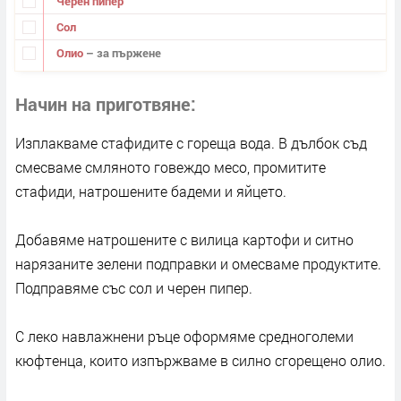
Черен пипер
Сол
Олио
– за пържене
Начин на приготвяне
Изплакваме стафидите с гореща вода. В дълбок съд
смесваме смляното говеждо месо, промитите
стафиди, натрошените бадеми и яйцето.
Добавяме натрошените с вилица картофи и ситно
нарязаните зелени подправки и омесваме продуктите.
Подправяме със сол и черен пипер.
С леко навлажнени ръце оформяме средноголеми
кюфтенца, които изпържваме в силно сгорещено олио.