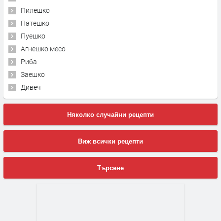
Пилешко
Патешко
Пуешко
Агнешко месо
Риба
Заешко
Дивеч
Няколко случайни рецепти
Виж всички рецепти
Търсене