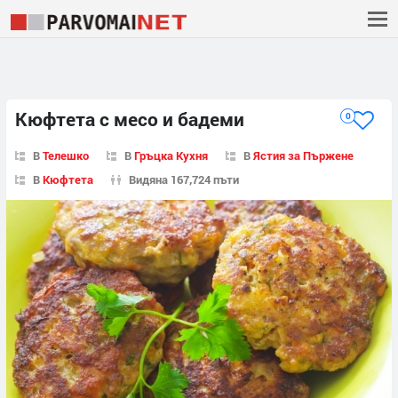
Кюфтета с месо и бадеми
0
В
Телешко
В
Гръцка Кухня
В
Ястия за Пържене
В
Кюфтета
Видяна 167,724 пъти