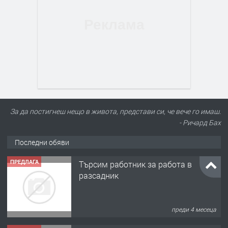
За да постигнеш нещо в живота, представи си, че вече го имаш.
- Ричард Бах
Последни обяви
ПРЕДЛАГА
Търсим работник за работа в
разсадник
преди 4 месеца