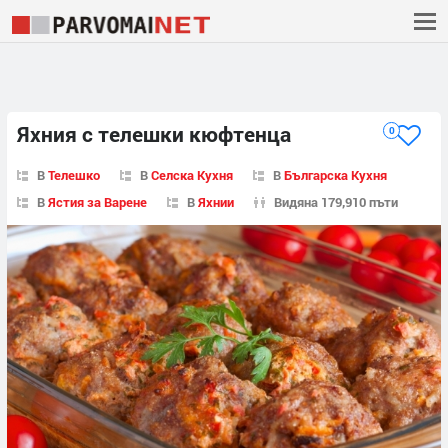
Яхния с телешки кюфтенца
0
В
Телешко
В
Селска Кухня
В
Българска Кухня
В
Ястия за Варене
В
Яхнии
Видяна 179,910 пъти