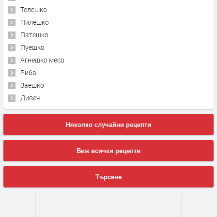
Телешко
Пилешко
Патешко
Пуешко
Агнешко месо
Риба
Заешко
Дивеч
Няколко случайни рецепти
Виж всички рецепти
Търсене