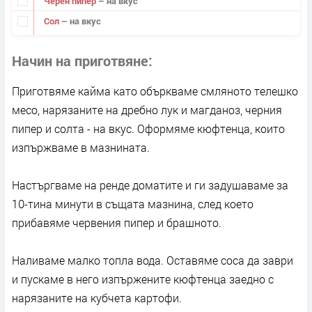
Черен пипер
– на вкус
Сол
– на вкус
Начин на приготвяне
Приготвяме кайма като объркваме смляното телешко
месо, нарязаните на дребно лук и магданоз, черния
пипер и солта - на вкус. Оформяме кюфтенца, които
изпържваме в мазнината.
Настъргваме на ренде доматите и ги задушаваме за
10-тина минути в същата мазнина, след което
прибавяме червения пипер и брашното.
Наливаме малко топла вода. Оставяме соса да заври
и пускаме в него изпържените кюфтенца заедно с
нарязаните на кубчета картофи.