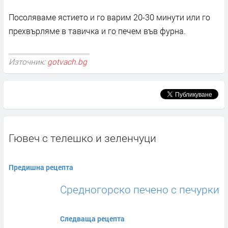
Посоляваме ястието и го варим 20-30 минути или го
прехвърляме в тавичка и го печем във фурна.
Източник:
gotvach.bg
Гювеч с телешко и зеленчуци
Предишна рецепта
Средногорско печено с печурки
Следваща рецепта