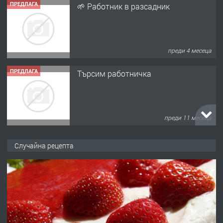
ПРЕДЛАГА
🌱 Работник в разсадник
преди 4 месеца
ПРЕДЛАГА
Търсим работничка
преди 11 месеца
ПРЕДЛАГА
Продава употребявани чисти и
Случайна рецепта
запазени матраци за спални.
преди 1 година
ПРЕДЛАГА
Работа за общи работници