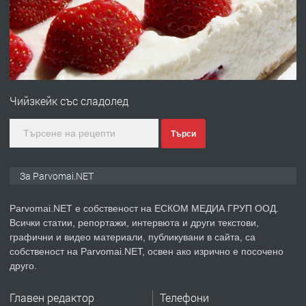
преди 1 година
ПРЕДЛАГА
Първи поход "По стъпките на Ангел
Войвода"
Чийзкейк със сладолед
преди 1 година
Търси
ПРЕДЛАГА
Монтажник на малки детайли за
За Parvomai.NET
медицинската индустрия
Parvomai.NET е собственост на ЕСКОМ МЕДИА ГРУП ООД.
Всички статии, репортажи, интервюта и други текстови,
преди 1 година
графични и видео материали, публикувани в сайта, са
собственост на Parvomai.NET, освен ако изрично е посочено
ПРЕДЛАГА
Уроци по Математика
друго.
Главен редактор
Телефони