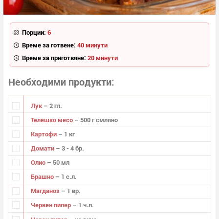
Порции:
6
Време за готвене:
40 минути
Време за приготвяне:
20 минути
Необходими продукти
Лук
– 2 гл.
Телешко месо
– 500 г смляно
Картофи
– 1 кг
Домати
– 3 - 4 бр.
Олио
– 50 мл
Брашно
– 1 с.л.
Магданоз
– 1 вр.
Червен пипер
– 1 ч.л.