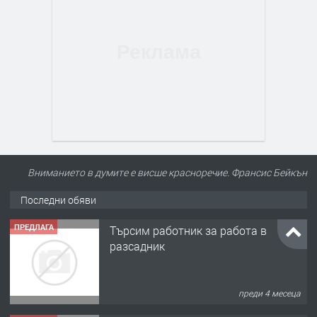
Вниманието в думите е висше красноречие. Франсис Бейкън
Последни обяви
ПРЕДЛАГА
Търсим работник за работа в
разсадник
преди 4 месеца