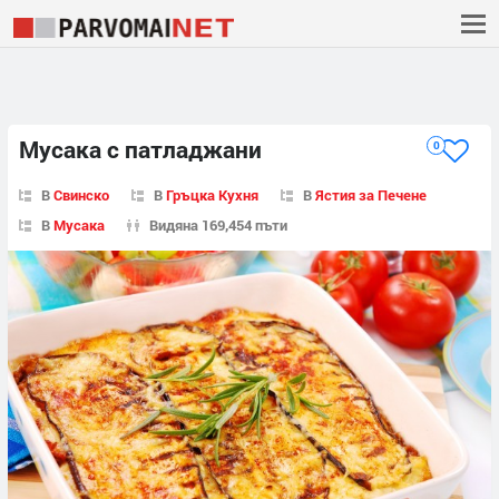
Мусака с патладжани
0
В
Свинско
В
Гръцка Кухня
В
Ястия за Печене
В
Мусака
Видяна 169,454 пъти