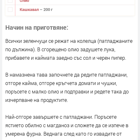
Олио
Кашкавал
– 200 г
Начин на приготвяне
Всички зеленчуци се режат на колелца (патладжаните
по дължина). В сгорещено олио задушете лука,
прибавете и каймата заедно със сол и черен пипер.
В намазнена тава започнете да редите патладжани,
отгоре кайма, отгоре кръгчета домати и чушки,
поръсете с малко олио и подправки и редете така до
изчерпване на продуктите.
Най-отгоре завършете с патладжани. Поръсете
ястието обилно с магданоз и сложете да се изпече в
умерена фурна. Веднага след като го извадите от