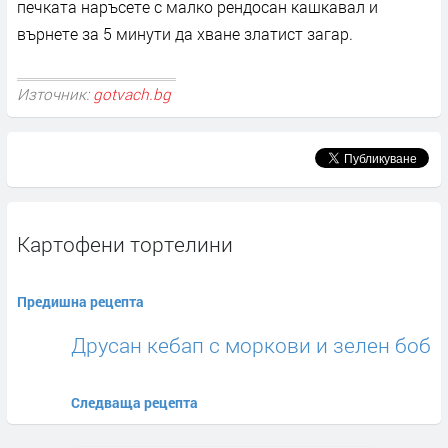
печката наръсете с малко рендосан кашкавал и
върнете за 5 минути да хване златист загар.
Източник:
gotvach.bg
Картофени тортелини
Предишна рецепта
Друсан кебап с моркови и зелен боб
Следваща рецепта