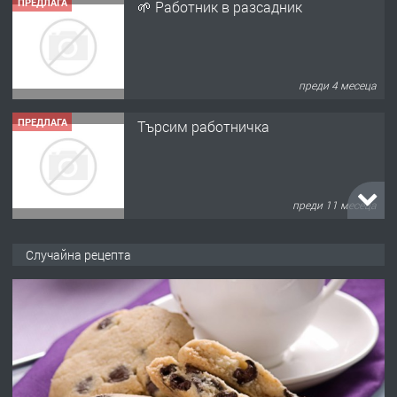
ПРЕДЛАГА
🌱 Работник в разсадник
преди 4 месеца
ПРЕДЛАГА
Търсим работничка
преди 11 месеца
ПРЕДЛАГА
Продава употребявани чисти и
Случайна рецепта
запазени матраци за спални.
преди 1 година
ПРЕДЛАГА
Работа за общи работници