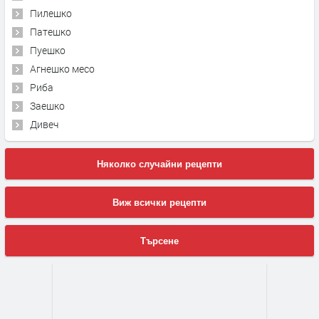
Пилешко
Патешко
Пуешко
Агнешко месо
Риба
Заешко
Дивеч
Няколко случайни рецепти
Виж всички рецепти
Търсене