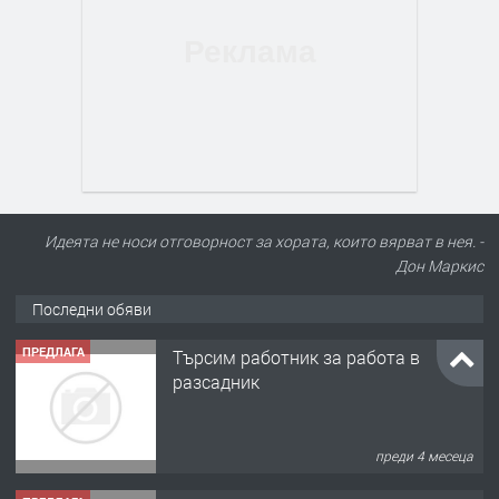
Идеята не носи отговорност за хората, които вярват в нея. -
Дон Маркис
Последни обяви
ПРЕДЛАГА
Търсим работник за работа в
разсадник
преди 4 месеца