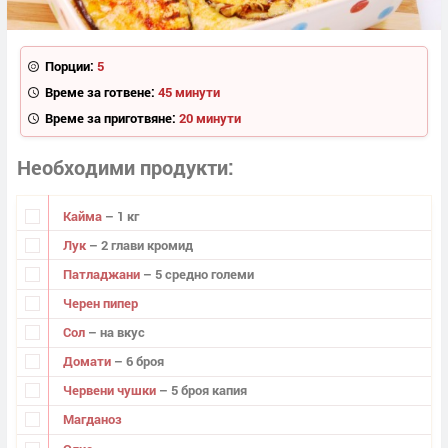
Порции:
5
Време за готвене:
45 минути
Време за приготвяне:
20 минути
Необходими продукти
Кайма
– 1 кг
Лук
– 2 глави кромид
Патладжани
– 5 средно големи
Черен пипер
Сол
– на вкус
Домати
– 6 броя
Червени чушки
– 5 броя капия
Магданоз