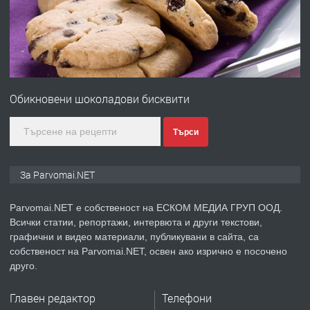
преди 1 година
ПРЕДЛАГА
Първи поход "По стъпките на Ангел
Войвода"
Обикновени шоколадови бисквити
преди 1 година
Търси
ПРЕДЛАГА
Монтажник на малки детайли за
За Parvomai.NET
медицинската индустрия
Parvomai.NET е собственост на ЕСКОМ МЕДИА ГРУП ООД.
Всички статии, репортажи, интервюта и други текстови,
преди 1 година
графични и видео материали, публикувани в сайта, са
собственост на Parvomai.NET, освен ако изрично е посочено
ПРЕДЛАГА
Уроци по Математика
друго.
Главен редактор
Телефони