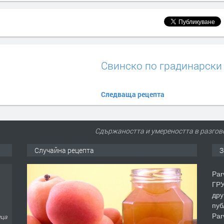
Свинско по градинарски
Следваща рецепта
Сдържаността и умереността в разгов
Случайна рецепта
З
Par
ГРУ
дру
пуб
Par
еца