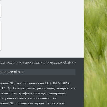
орите стоят над красноречието. Франсис Бейкън
а Parvomai.NET
vomai.NET е собственост на ЕСКОМ МЕДИА
П ООД. Всички статии, репортажи, интервюта и
ги текстови, графични и видео материали,
ликувани в сайта, са собственост на
vomai.NET, освен ако изрично е посочено