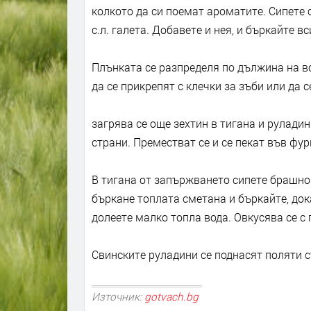
колкото да си поемат ароматите. Сипете с
с.л. галета. Добавете и нея, и бъркайте в
Плънката се разпределя по дължина на в
да се прикрепят с клечки за зъби или да с
загрява се още зехтин в тигана и руладин
страни. Преместват се и се пекат във фур
В тигана от запържването сипете брашно 
бъркане топлата сметана и бъркайте, дока
долеете малко топла вода. Овкусява се с 
Свинските руладини се поднасят поляти с
Източник:
gotvach.bg