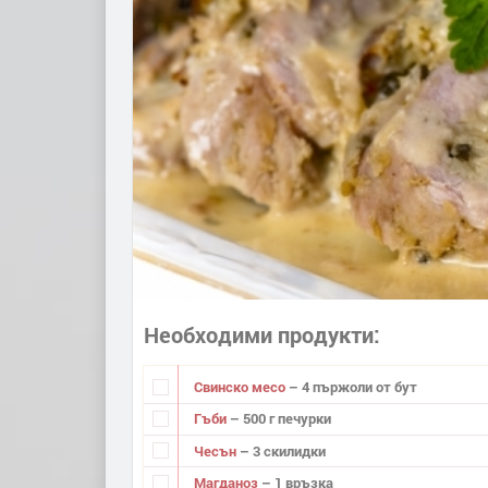
Необходими продукти
Свинско месо
– 4 пържоли от бут
Гъби
– 500 г печурки
Чесън
– 3 скилидки
Магданоз
– 1 връзка