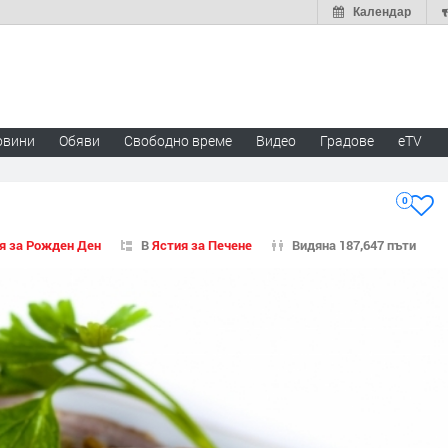
Календар
овини
Обяви
Свободно време
Видео
Градове
eTV
0
я за Рожден Ден
В
Ястия за Печене
Видяна 187,647 пъти