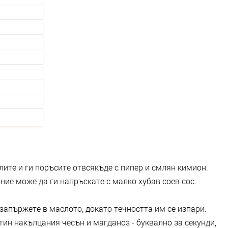
лите и ги поръсите отвсякъде с пипер и смлян кимион.
ание може да ги напръскате с малко хубав соев сос.
 запържете в маслото, докато течността им се изпари.
тин накълцания чесън и магданоз - буквално за секунди,