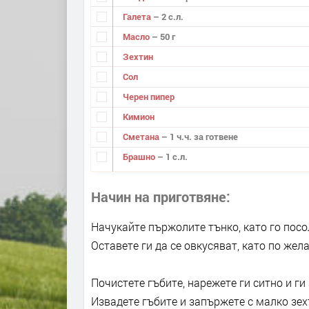
Галета
– 2 с.л.
Масло
– 50 г
Зехтин
Сол
Черен пипер
Кимион
Сметана
– 1 ч.ч. за готвене
Брашно
– 1 с.л.
Начин на приготвяне
Начукайте пържолите тънко, като го посо
Оставете ги да се овкусяват, като по жел
Почистете гъбите, нарежете ги ситно и ги
Извадете гъбите и запържете с малко зех