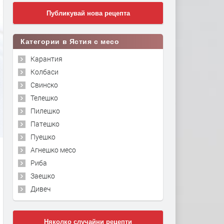
Публикувай нова рецепта
Категории в Ястия с месо
Карантия
Колбаси
Свинско
Телешко
Пилешко
Патешко
Пуешко
Агнешко месо
Риба
Заешко
Дивеч
Няколко случайни рецепти