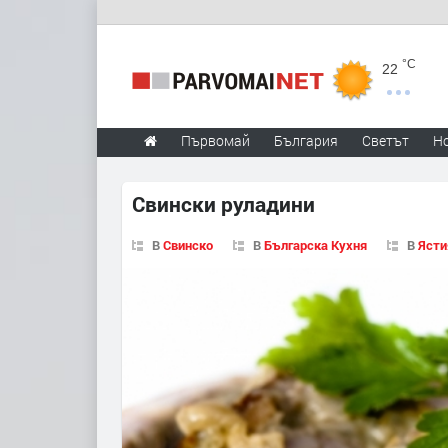
°C
22
Първомай
България
Светът
Н
Свински руладини
В
Свинско
В
Българска Кухня
В
Ясти