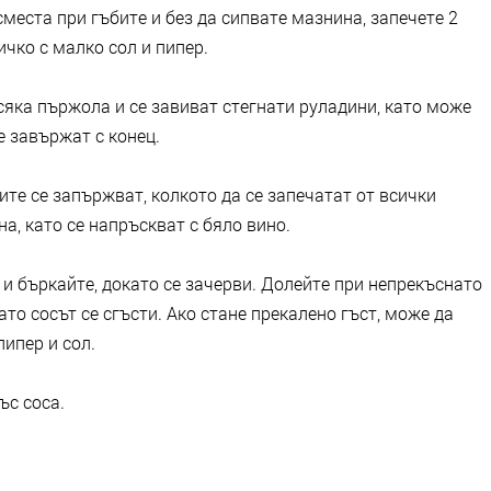
места при гъбите и без да сипвате мазнина, запечете 2
сичко с малко сол и пипер.
сяка пържола и се завиват стегнати руладини, като може
е завържат с конец.
ите се запържват, колкото да се запечатат от всички
на, като се напръскват с бяло вино.
и бъркайте, докато се зачерви. Долейте при непрекъснато
то сосът се сгъсти. Ако стане прекалено гъст, може да
пипер и сол.
ъс соса.