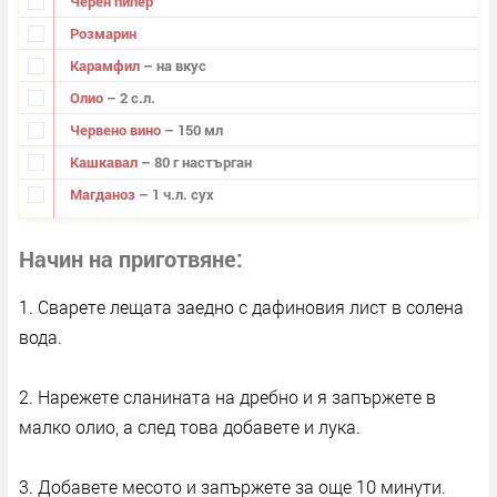
Черен пипер
Розмарин
Карамфил
– на вкус
Олио
– 2 с.л.
Червено вино
– 150 мл
Кашкавал
– 80 г настърган
Магданоз
– 1 ч.л. сух
Начин на приготвяне
1. Сварете лещата заедно с дафиновия лист в солена
вода.
2. Нарежете сланината на дребно и я запържете в
малко олио, а след това добавете и лука.
3. Добавете месото и запържете за още 10 минути.