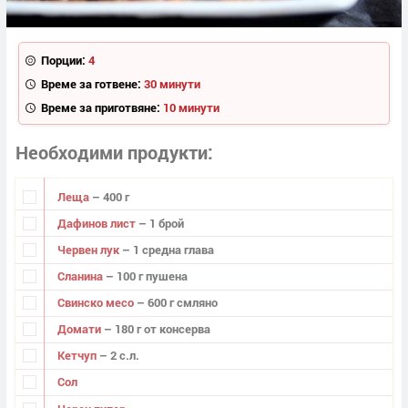
Порции:
4
Време за готвене:
30 минути
Време за приготвяне:
10 минути
Необходими продукти
Леща
– 400 г
Дафинов лист
– 1 брой
Червен лук
– 1 средна глава
Сланина
– 100 г пушена
Свинско месо
– 600 г смляно
Домати
– 180 г от консерва
Кетчуп
– 2 с.л.
Сол