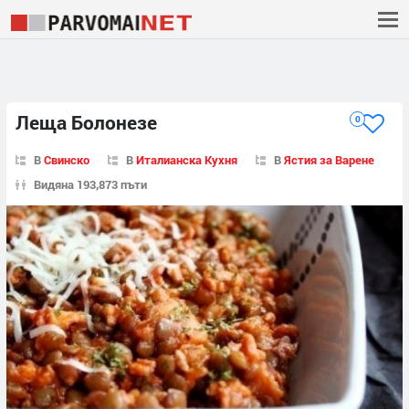
Леща Болонезе
0
В
Свинско
В
Италианска Кухня
В
Ястия за Варене
Видяна 193,873 пъти