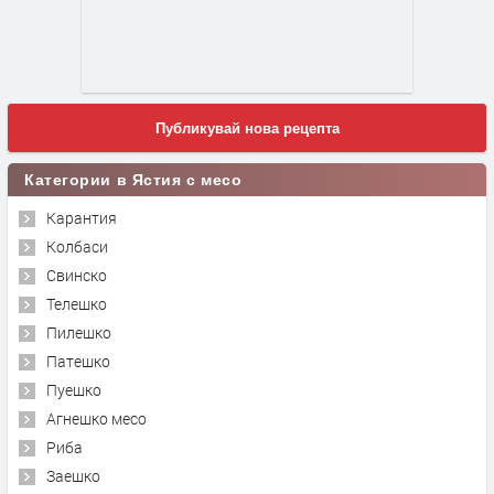
Публикувай нова рецепта
Категории в Ястия с месо
Карантия
Колбаси
Свинско
Телешко
Пилешко
Патешко
Пуешко
Агнешко месо
Риба
Заешко