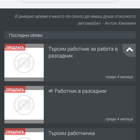
В днешно време е много по-скъпо да имаш душа отколкото
ПРЕДЛАГА
Търсим работник за работа в
автомобил. - Антон Хекимян
разсадник
Последни обяви
преди 4 месеца
ПРЕДЛАГА
🌱 Работник в разсадник
преди 4 месеца
ПРЕДЛАГА
Търсим работничка
преди 11 месеца