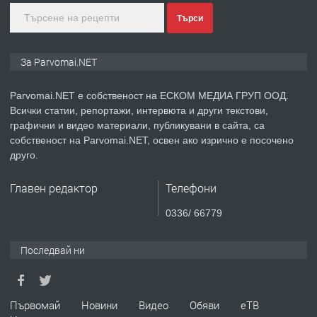
Търси
преди 1 година
За Parvomai.NET
ПРЕДЛАГА
Уроци по Математика
Parvomai.NET е собственост на ЕСКОМ МЕДИА ГРУП ООД.
Всички статии, репортажи, интервюта и други текстови,
графични и видео материали, публикувани в сайта, са
собственост на Parvomai.NET, освен ако изрично е посочено
преди 1 година
друго.
ПРЕДЛАГА
Продавам апартамент - гр.
Главен редактор
Телефони
Първомай
0336/ 66779
преди 1 година
Последвай ни
ТЪРСИ
Търсим работник
Първомай
Новини
Видео
Обяви
еТВ