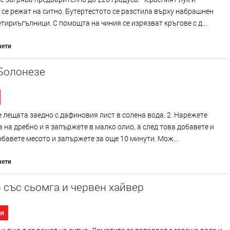
се режат на ситно. Бутертестото се разстила върху набрашнен
етириъгълници. С помощта на чиния се изрязват кръгове с д...
чети
Болонезе
е лещата заедно с дафиновия лист в солена вода. 2. Нарежете
 на дребно и я запържете в малко олио, а след това добавете и
Добавете месото и запържете за още 10 минути. Мож...
чети
 със сьомга и червен хайвер
ия