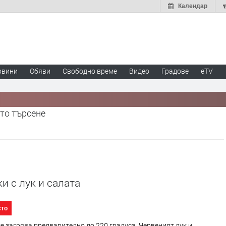
Календар
овини
Обяви
Свободно време
Видео
Градове
eTV
то търсене
и с лук и салата
сто
е загрява предварително до 220 градуса. Червеният лук и