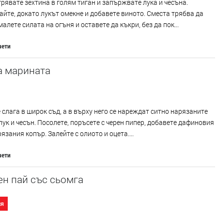
рявате зехтина в голям тиган и запържвате лука и чесъна.
йте, докато лукът омекне и добавете виното. Сместа трябва да
малете силата на огъня и оставете да къкри, без да пок...
чети
а марината
 слага в широк съд, а в върху него се нареждат ситно нарязаните
лук и чесън. Посолете, поръсете с черен пипер, добавете дафиновия
рязания копър. Залейте с олиото и оцета....
чети
н пай със сьомга
ия