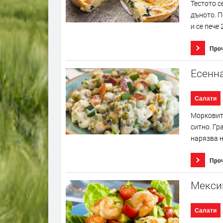
Тестото с
дъното. П
и се пече 
Про
Есенна
Салати
Морковите
ситно. Гр
нарязва н
Про
Мекси
Салати