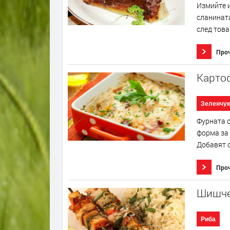
Измийте и
сланината
след това
Про
Картоф
Зеленчук
Фурната с
форма за 
Добавят с
Про
Шишче
Риба