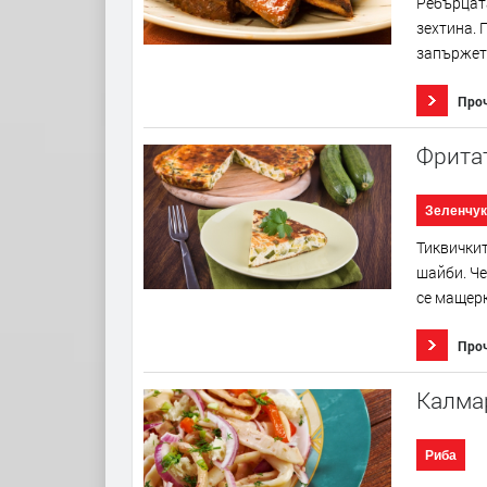
Ребърцата
зехтина. 
запържете
Про
Фритат
Зеленчук
Тиквичкит
шайби. Че
се мащерк
Про
Калма
Риба