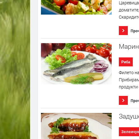
Царевицат
доматите,
Скаридите
Про
Марин
Риба
Филето на
Прибирам
продукти 
Про
Задуш
Зеленчук