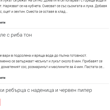
и лукът се режат на ситно. Доматите се попарват с гореща вода и
т. Нарязват се на кубчета. Смесват се със сьомгата и лука. Добавя
с, оцет и зехтин. Сместа се оставя в хлад...
чети
е с риба тон
е вари в подсолена и вряща вода до пълна готовност.
енно се запържват чесънът и лукът около 8 мин. Прибавят се
 доматеният сос, розмаринът и маслините за 4 мин. Пастата се...
чети
и ребърца с наденица и червен пипер