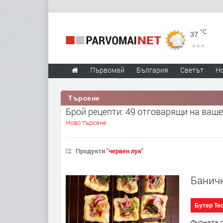
°C
37
Първомай
България
Светът
Н
Търсене
Брой рецепти: 49 отговарящи на ваше
Ново търсене
Продукти "
червен лук
"
Баничк
Бутер Те
Фурната с