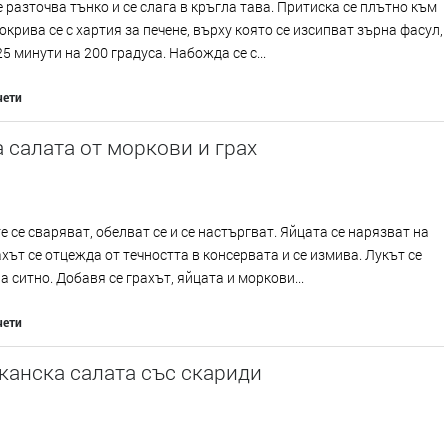
е разточва тънко и се слага в кръгла тава. Притиска се плътно към
окрива се с хартия за печене, върху която се изсипват зърна фасул,
25 минути на 200 градуса. Набожда се с...
чети
 салата от моркови и грах
 се сваряват, обелват се и се настъргват. Яйцата се нарязват на
ахът се отцежда от течността в консервата и се измива. Лукът се
а ситно. Добавя се грахът, яйцата и моркови...
чети
канска салата със скариди