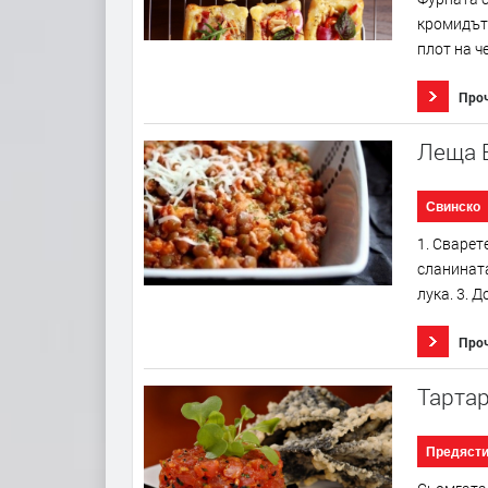
кромидът 
плот на ч
Про
Леща 
Свинско
1. Сварет
сланината
лука. 3. 
Про
Тартар
Предяст