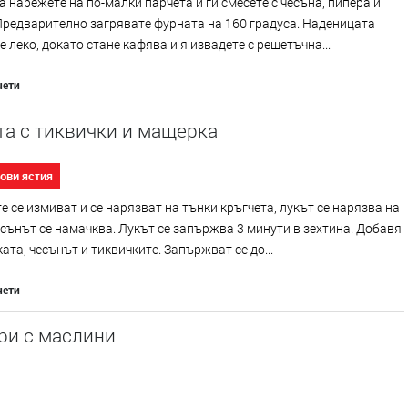
 нарежете на по-малки парчета и ги смесете с чесъна, пипера и
Предварително загрявате фурната на 160 градуса. Наденицата
 леко, докато стане кафява и я извадете с решетъчна...
чети
а с тиквички и мащерка
ови ястия
е се измиват и се нарязват на тънки кръгчета, лукът се нарязва на
сънът се намачква. Лукът се запържва 3 минути в зехтина. Добавя
ата, чесънът и тиквичките. Запържват се до...
чети
ри с маслини