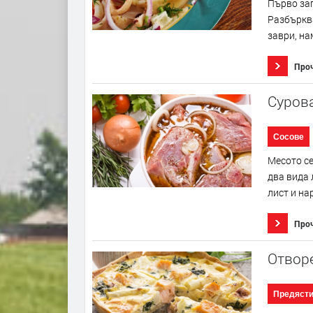
Първо заг
Разбърква
заври, на
Про
Суров
Сосове
Месото се
два вида 
лист и на
Про
Отворе
Предяст