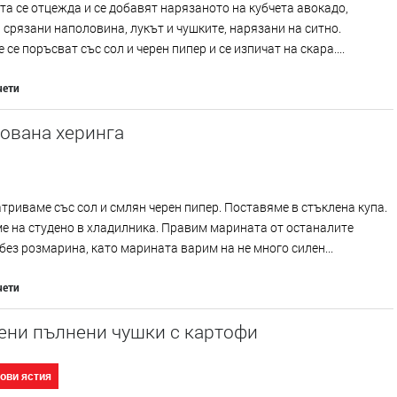
а се отцежда и се добавят нарязаното на кубчета авокадо,
 срязани наполовина, лукът и чушките, нарязани на ситно.
 се поръсват със сол и черен пипер и се изпичат на скара....
чети
ована херинга
триваме със сол и смлян черен пипер. Поставяме в стъклена купа.
е на студено в хладилника. Правим марината от останалите
без розмарина, като марината варим на не много силен...
чети
ени пълнени чушки с картофи
ови ястия