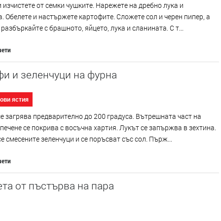
 изчистете от семки чушките. Нарежете на дребно лука и
. Обелете и настържете картофите. Сложете сол и черен пипер, а
 разбъркайте с брашното, яйцето, лука и сланината. С т...
чети
и и зеленчуци на фурна
ови ястия
е загрява предварително до 200 градуса. Вътрешната част на
печене се покрива с восъчна хартия. Лукът се запържва в зехтина.
е смесените зеленчуци и се поръсват със сол. Пърж...
чети
та от пъстърва на пара