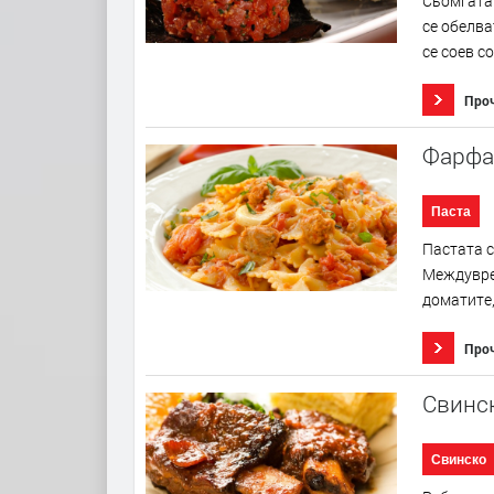
Сьомгата 
се обелва
се соев со
Про
Фарфал
Паста
Пастата с
Междуврем
доматите,
Про
Свинск
Свинско