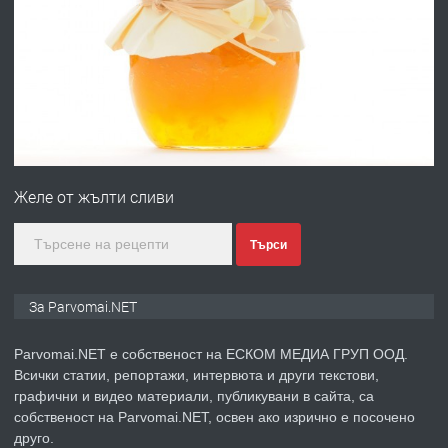
ПРЕДЛАГА
Първи поход "По стъпките на Ангел
Войвода"
преди 1 година
ПРЕДЛАГА
Монтажник на малки детайли за
медицинската индустрия
Желе от жълти сливи
преди 1 година
Търси
ПРЕДЛАГА
Уроци по Математика
За Parvomai.NET
Parvomai.NET е собственост на ЕСКОМ МЕДИА ГРУП ООД.
Всички статии, репортажи, интервюта и други текстови,
преди 1 година
графични и видео материали, публикувани в сайта, са
собственост на Parvomai.NET, освен ако изрично е посочено
ПРЕДЛАГА
Продавам апартамент - гр.
друго.
Първомай