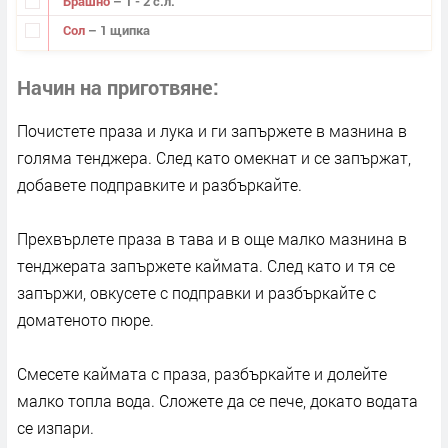
Брашно
– 1 - 2 с.л.
Сол
– 1 щипка
Начин на приготвяне
Почистете праза и лука и ги запържете в мазнина в
голяма тенджера. След като омекнат и се запържат,
добавете подправките и разбъркайте.
Прехвърлете праза в тава и в още малко мазнина в
тенджерата запържете каймата. След като и тя се
запържи, овкусете с подправки и разбъркайте с
доматеното пюре.
Смесете каймата с праза, разбъркайте и долейте
малко топла вода. Сложете да се пече, докато водата
се изпари.