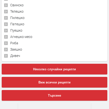
Свинско
Телешко
Пилешко
Патешко
Пуешко
Агнешко месо
Риба
Заешко
Дивеч
Няколко случайни рецепти
Виж всички рецепти
Търсене