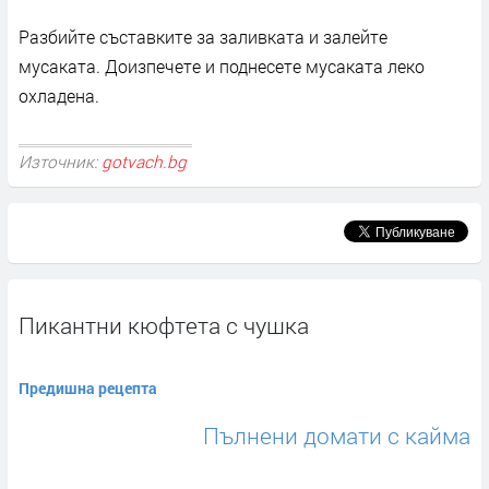
Разбийте съставките за заливката и залейте
мусаката. Доизпечете и поднесете мусаката леко
охладена.
Източник:
gotvach.bg
Пикантни кюфтета с чушка
Предишна рецепта
Пълнени домати с кайма