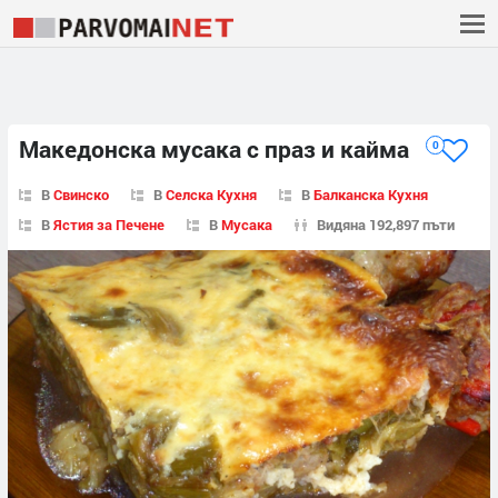
Македонска мусака с праз и кайма
0
В
Свинско
В
Селска Кухня
В
Балканска Кухня
В
Ястия за Печене
В
Мусака
Видяна 192,897 пъти