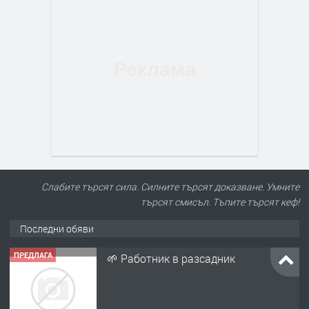
Слабите търсят сила. Силните търсят доказване. Умните
търсят смисъл. Тъпите търсят кеф!
Последни обяви
ПРЕДЛАГА
🌱 Работник в разсадник