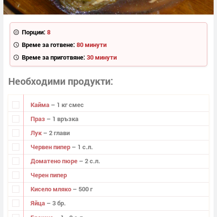
Порции:
8
Време за готвене:
80 минути
Време за приготвяне:
30 минути
Необходими продукти
Кайма
– 1 кг смес
Праз
– 1 връзка
Лук
– 2 глави
Червен пипер
– 1 с.л.
Доматено пюре
– 2 с.л.
Черен пипер
Кисело мляко
– 500 г
Яйца
– 3 бр.