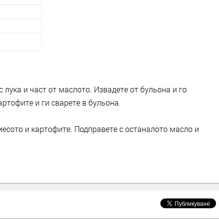
с лука и част от маслото. Извадете от бульона и го
ртофите и ги сварете в бульона.
есото и картофите. Подправете с останалото масло и