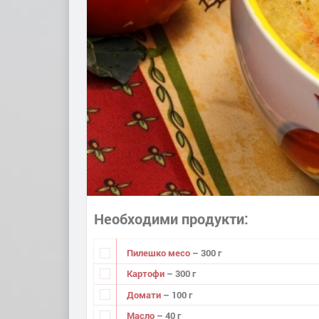
Необходими продукти
Пилешко месо
– 300 г
Картофи
– 300 г
Домати
– 100 г
Масло
– 40 г