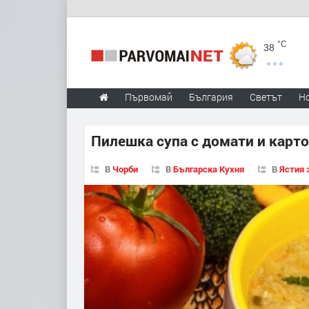
°C
38
Първомай
България
Светът
Н
Пилешка супа с домати и карт
В
Чорби
В
Българска Кухня
В
Ястия 