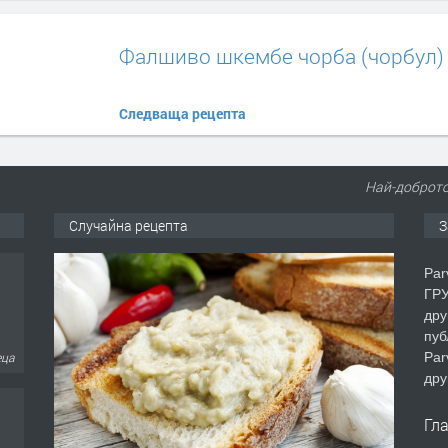
Фалшиво шкембе чорба (чорбул)
Следваща рецепта
Най-доброто
Случайна рецепта
З
Par
ГРУ
дру
пуб
Par
еца
дру
Гл