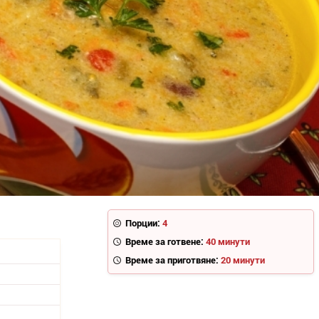
Порции:
4
Време за готвене:
40 минути
Време за приготвяне:
20 минути