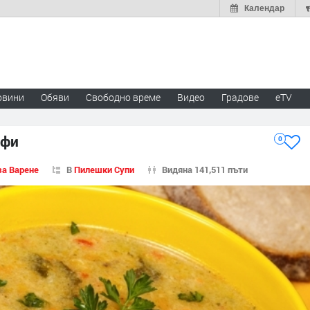
Календар
овини
Обяви
Свободно време
Видео
Градове
eTV
офи
0
за Варене
В
Пилешки Супи
Видяна 141,511 пъти