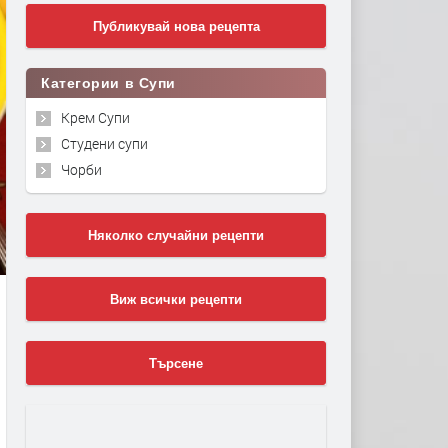
Публикувай нова рецепта
Категории в Супи
Крем Супи
Студени супи
Чорби
Няколко случайни рецепти
Виж всички рецепти
Търсене