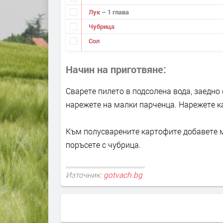
Лук
– 1 глава
Чубрица
Сол
Начин на приготвяне
Сварете пилето в подсолена вода, заедно 
нарежете на малки парченца. Нарежете ка
Към полусварените картофите добавете м
поръсете с чубрица.
Източник:
gotvach.bg