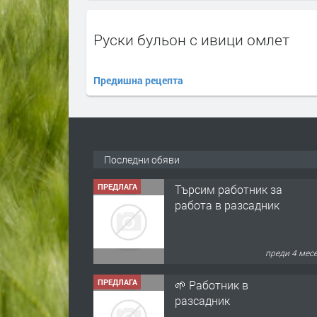
Руски бульон с ивици омлет
Предишна рецепта
Последни обяви
ПРЕДЛАГА
Търсим работник за
работа в разсадник
преди 4 мес
ПРЕДЛАГА
🌱 Работник в
разсадник