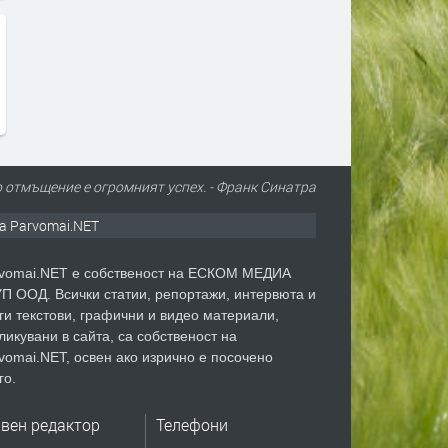
 отмъщение е огромният успех. - Франк Синатра
а Parvomai.NET
vomai.NET е собственост на ЕСКОМ МЕДИА
П ООД. Всички статии, репортажи, интервюта и
ги текстови, графични и видео материали,
ликувани в сайта, са собственост на
vomai.NET, освен ако изрично е посочено
го.
авен редактор
Телефони