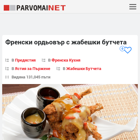
Френски ордьовър с жабешки бутчета
0
В
Предястия
В
Френска Кухня
В
Ястия за Пържене
В
Жабешки Бутчета
Видяна 131,045 пъти