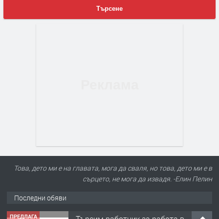
Търсене
Това, дето ми е на главата, мога да сваля, но това, дето ми е в
сърцето, не мога да извадя. -Елин Пелин
Последни обяви
ПРЕДЛАГА
Търсим работник за работа в