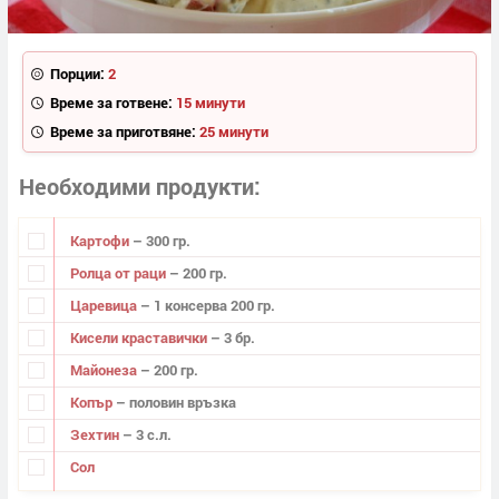
Порции:
2
Време за готвене:
15 минути
Време за приготвяне:
25 минути
Необходими продукти
Картофи
– 300 гр.
Ролца от раци
– 200 гр.
Царевица
– 1 консерва 200 гр.
Кисели краставички
– 3 бр.
Майонеза
– 200 гр.
Копър
– половин връзка
Зехтин
– 3 с.л.
Сол