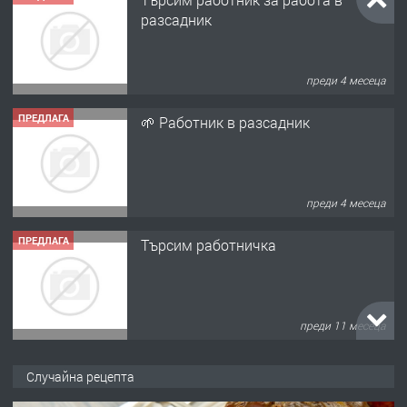
разсадник
преди 4 месеца
ПРЕДЛАГА
🌱 Работник в разсадник
преди 4 месеца
ПРЕДЛАГА
Търсим работничка
преди 11 месеца
ПРЕДЛАГА
Продава употребявани чисти и
Случайна рецепта
запазени матраци за спални.