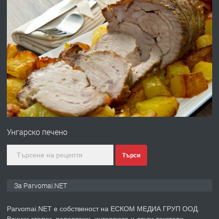
преди 1 година
ПРЕДЛАГА
Работа за общи работници
преди 1 година
ПРЕДЛАГА
Първи поход "По стъпките на Ангел
Войвода"
Унгарско печено
преди 1 година
Търси
ПРЕДЛАГА
Монтажник на малки детайли за
За Parvomai.NET
медицинската индустрия
Parvomai.NET е собственост на ЕСКОМ МЕДИА ГРУП ООД.
Всички статии, репортажи, интервюта и други текстови,