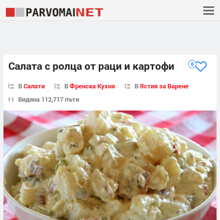
Салата с ролца от раци и картофи
0
В
Салати
В
Френска Кухня
В
Ястия за Варене
Видяна 112,717 пъти