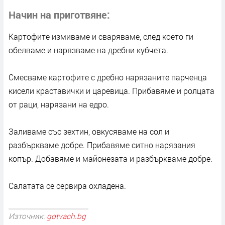
Начин на приготвяне
Картофите измиваме и сваряваме, след което ги
обелваме и нарязваме на дребни кубчета.
Смесваме картофите с дребно нарязаните парченца
кисели краставички и царевица. Прибавяме и ролцата
от раци, нарязани на едро.
Заливаме със зехтин, овкусяваме на сол и
разбъркваме добре. Прибавяме ситно нарязания
копър. Добавяме и майонезата и разбъркваме добре.
Салатата се сервира охладена.
Източник:
gotvach.bg