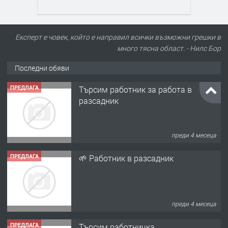
Експерт е човек, който е направил всички възможни грешки в
много тясна област. - Нилс Бор
ПРЕДЛАГА
Търсим работник за работа в
Последни обяви
разсадник
преди 4 месеца
ПРЕДЛАГА
🌱 Работник в разсадник
преди 4 месеца
ПРЕДЛАГА
Търсим работничка