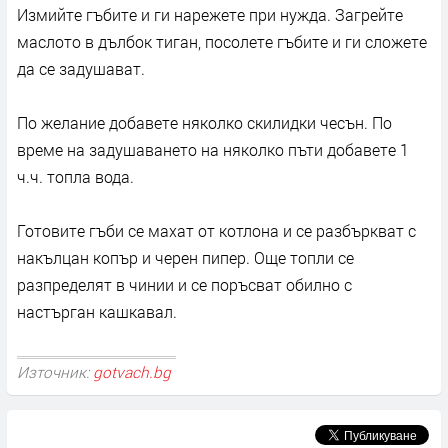
Измийте гъбите и ги нарежете при нужда. Загрейте
маслото в дълбок тиган, посолете гъбите и ги сложете
да се задушават.
По желание добавете няколко скилидки чесън. По
време на задушаването на няколко пъти добавете 1
ч.ч. топла вода.
Готовите гъби се махат от котлона и се разбъркват с
накълцан копър и черен пипер. Още топли се
разпределят в чинии и се поръсват обилно с
настърган кашкавал.
Източник:
gotvach.bg