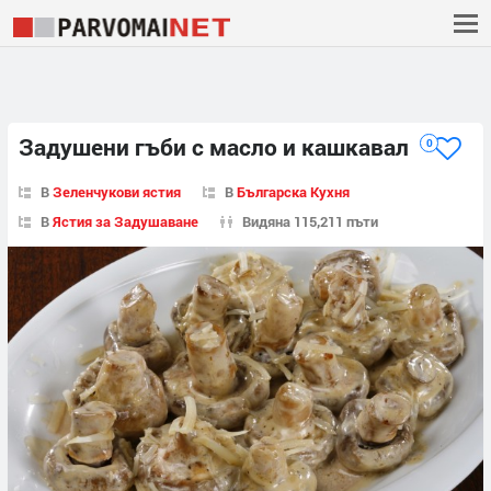
Задушени гъби с масло и кашкавал
0
В
Зеленчукови ястия
В
Българска Кухня
В
Ястия за Задушаване
Видяна 115,211 пъти