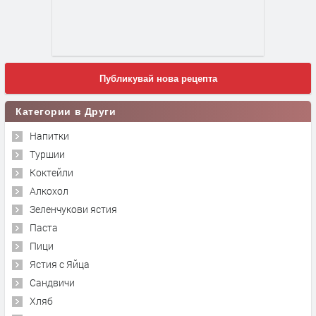
Публикувай нова рецепта
Категории в Други
Напитки
Туршии
Коктейли
Алкохол
Зеленчукови ястия
Паста
Пици
Ястия с Яйца
Сандвичи
Хляб