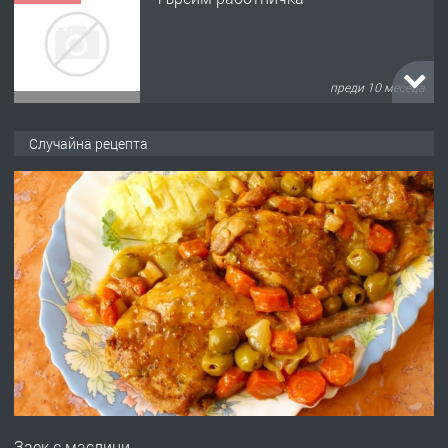
преди 10 месеца
ПРЕДЛАГА
Продава употребявани чисти и
запазени матраци за спални.
Случайна рецепта
преди 1 година
ПРЕДЛАГА
Работа за общи работници
преди 1 година
ПРЕДЛАГА
Първи поход "По стъпките на Ангел
Войвода"
преди 1 година
Заек с маслини