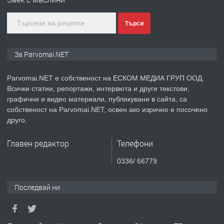
ПРЕДЛАГА
Монтажник на малки детайли за
Търси
медицинската индустрия
За Parvomai.NET
преди 1 година
Parvomai.NET е собственост на ЕСКОМ МЕДИА ГРУП ООД.
ПРЕДЛАГА
Уроци по Математика
Всички статии, репортажи, интервюта и други текстови,
графични и видео материали, публикувани в сайта, са
собственост на Parvomai.NET, освен ако изрично е посочено
друго.
преди 1 година
Главен редактор
Телефони
ПРЕДЛАГА
Продавам апартамент - гр.
0336/ 66779
Първомай
Последвай ни
преди 1 година
ТЪРСИ
Търсим работник