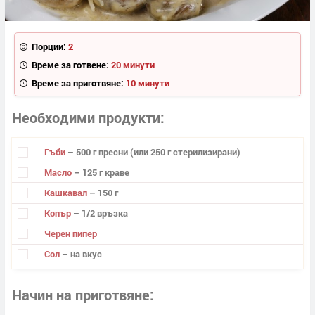
Порции:
2
Време за готвене:
20 минути
Време за приготвяне:
10 минути
Необходими продукти
Гъби
– 500 г пресни (или 250 г стерилизира­ни)
Масло
– 125 г краве
Кашкавал
– 150 г
Копър
– 1/2 връзка
Черен пипер
Сол
– на вкус
Начин на приготвяне