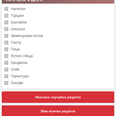
Напитки
Туршии
Коктейли
Алкохол
Зеленчукови ястия
Паста
Пици
Ястия с Яйца
Сандвичи
Хляб
Гарнитури
Сосове
Няколко случайни рецепти
Виж всички рецепти