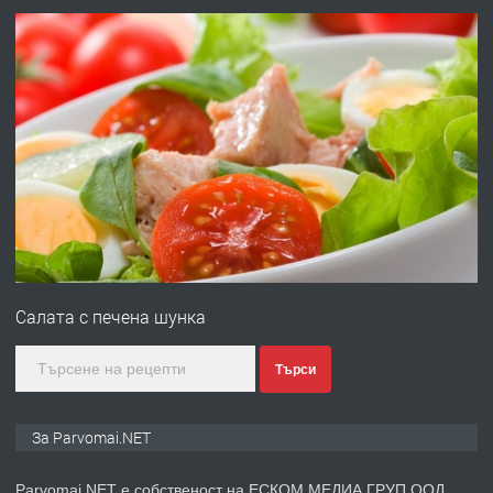
преди 1 година
ПРЕДЛАГА
Работа за общи работници
преди 1 година
ПРЕДЛАГА
Първи поход "По стъпките на Ангел
Войвода"
Салата с печена шунка
преди 1 година
Търси
ПРЕДЛАГА
Монтажник на малки детайли за
За Parvomai.NET
медицинската индустрия
Parvomai.NET е собственост на ЕСКОМ МЕДИА ГРУП ООД.