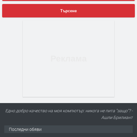
Търсене
Еднo добро качество на моя компютър: никога не пита "защо"? -
Ашли Брилиант
Последни обяви