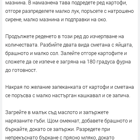
мазнина. В намазнена тава подредете ред картофи,
отгоре разпределете малко лук, поръсете с натрошено
сирене, малко мазнина и подправки на око.
Продължете реденето в този ред до изчерпване на
количествата. Разбийте двата вида сметана с яйцата,
брашното и малко сол. Залейте отгоре картофите и
сложете да се изпече е загряна на 180 градуса фурна
до готовност.
Накрая по желание запеканката от картофи и сметана
се поръсва с малко настърган кашкавал и се запича.
Загрейте в малък съд маслото и запържете
нарязаните гъби. Щом омекнат, добавете брашното и
бъркайте, докато се запържи. Разредете при
непрекъснато бъркане с прясно мляко, докато