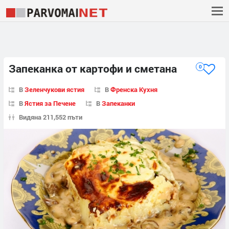
Запеканка от картофи и сметана
0
В
Зеленчукови ястия
В
Френска Кухня
В
Ястия за Печене
В
Запеканки
Видяна 211,552 пъти