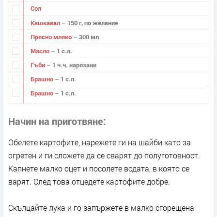
Сол
Кашкавал
– 150 г, по желание
Прясно мляко
– 300 мл
Масло
– 1 с.л.
Гъби
– 1 ч.ч. нарязани
Брашно
– 1 с.л.
Брашно
– 1 с.л.
Начин на приготвяне
Обелете картофите, нарежете ги на шайби като за
огретен и ги сложете да се сварят до полуготовност.
Капнете малко оцет и посолете водата, в която се
варят. След това отцедете картофите добре.
Скълцайте лука и го запържете в малко сгорещена