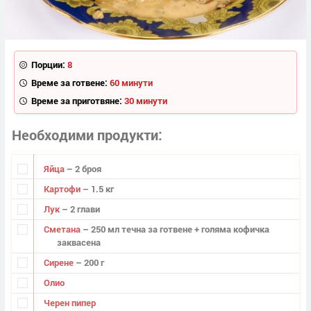
Порции:
8
Време за готвене:
60 минути
Време за приготвяне:
30 минути
Необходими продукти
Яйца
– 2 броя
Картофи
– 1.5 кг
Лук
– 2 глави
Сметана
– 250 мл течна за готвене + голяма кофичка
заквасена
Сирене
– 200 г
Олио
Черен пипер