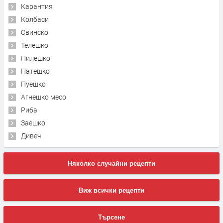
Карантия
Колбаси
Свинско
Телешко
Пилешко
Патешко
Пуешко
Агнешко месо
Риба
Заешко
Дивеч
Няколко случайни рецепти
Виж всички рецепти
Търсене