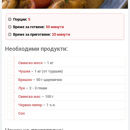
Порции:
5
Време за готвене:
50 минути
Време за приготвяне:
20 минути
Необходими продукти
Свинско месо
– 1 кг
Чушки
– 1 кг (от туршия)
Брашно
– 50 г царевично
Лук
– 2 - 3 глави
Свинска мас
– 100 г
Червен пипер
– 1 ч.л.
Сол
Начин на приготвяне