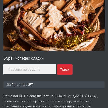
преди 1 година
ПРЕДЛАГА
Работа за общи работници
преди 1 година
ПРЕДЛАГА
Първи поход "По стъпките на Ангел
Войвода"
Бързи коледни сладки
преди 1 година
Търси
ПРЕДЛАГА
Монтажник на малки детайли за
За Parvomai.NET
медицинската индустрия
Parvomai.NET е собственост на ЕСКОМ МЕДИА ГРУП ООД.
Всички статии, репортажи, интервюта и други текстови,
преди 1 година
графични и видео материали, публикувани в сайта, са