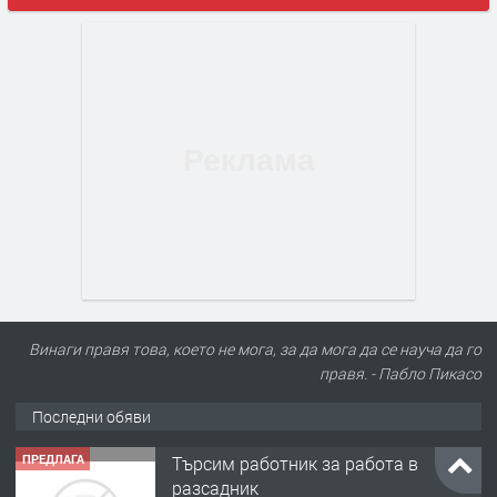
Винаги правя това, което не мога, за да мога да се науча да го
правя. - Пабло Пикасо
Последни обяви
ПРЕДЛАГА
Търсим работник за работа в
разсадник