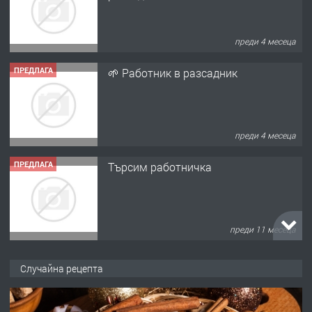
преди 4 месеца
ПРЕДЛАГА
🌱 Работник в разсадник
преди 4 месеца
ПРЕДЛАГА
Търсим работничка
преди 11 месеца
ПРЕДЛАГА
Продава употребявани чисти и
Случайна рецепта
запазени матраци за спални.