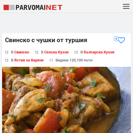
Свинско с чушки от туршия
0
В
Свинско
В
Селска Кухня
В
Българска Кухня
В
Ястия за Варене
Видяна 125,100 пъти