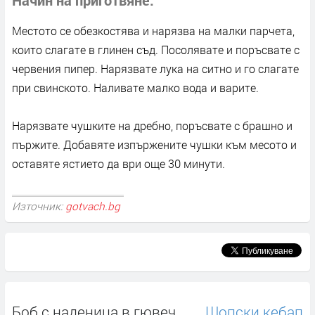
Местото се обезкостява и нарязва на малки парчета,
които слагате в глинен съд. Посолявате и поръсвате с
червения пипер. Нарязвате лука на ситно и го слагате
при свинското. Наливате малко вода и варите.
Нарязвате чушките на дребно, поръсвате с брашно и
пържите. Добавяте изпържените чушки към месото и
оставяте ястието да ври още 30 минути.
Източник:
gotvach.bg
Боб с наденица в гювеч
Шопски кебап