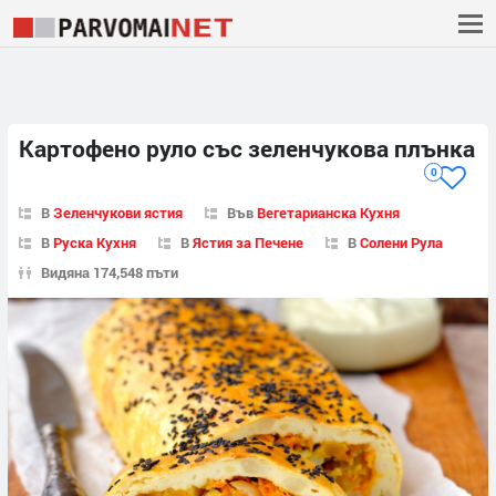
Картофено руло със зеленчукова плънка
0
В
Зеленчукови ястия
Във
Вегетарианска Кухня
В
Руска Кухня
В
Ястия за Печене
В
Солени Рула
Видяна 174,548 пъти