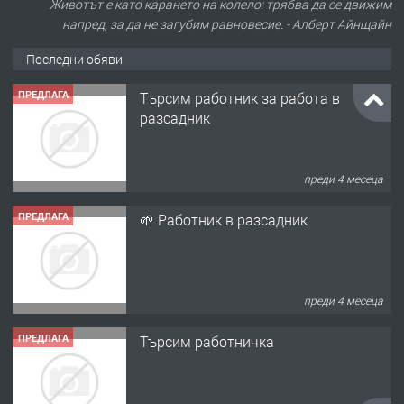
Животът е като карането на колело: трябва да се движим
напред, за да не загубим равновесие. - Алберт Айнщайн
Последни обяви
ПРЕДЛАГА
Търсим работник за работа в
разсадник
преди 4 месеца
ПРЕДЛАГА
🌱 Работник в разсадник
преди 4 месеца
ПРЕДЛАГА
Търсим работничка