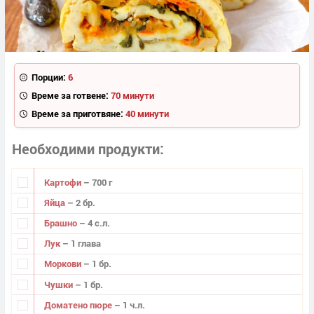
Порции:
6
Време за готвене:
70 минути
Време за приготвяне:
40 минути
Необходими продукти
Картофи
– 700 г
Яйца
– 2 бр.
Брашно
– 4 с.л.
Лук
– 1 глава
Моркови
– 1 бр.
Чушки
– 1 бр.
Доматено пюре
– 1 ч.л.