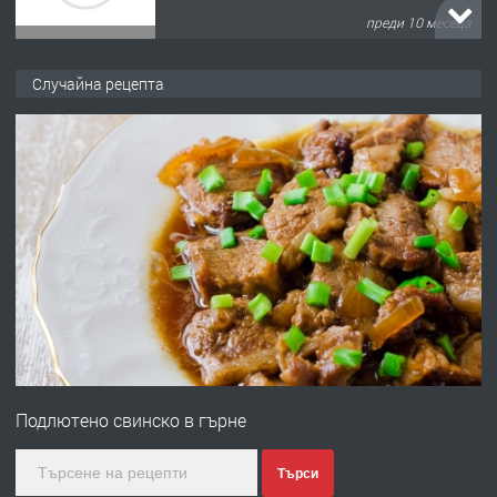
преди 10 месеца
ПРЕДЛАГА
Продава употребявани чисти и
Случайна рецепта
запазени матраци за спални.
преди 1 година
ПРЕДЛАГА
Работа за общи работници
преди 1 година
ПРЕДЛАГА
Първи поход "По стъпките на Ангел
Войвода"
Подлютено свинско в гърне
преди 1 година
Търси