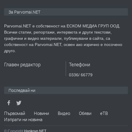
ПРЕДЛАГА
Монтажник на малки детайли за
За Parvomai.NET
медицинската индустрия
Parvomai.NET е собственост на ЕСКОМ МЕДИА ГРУП ООД.
Всички статии, репортажи, интервюта и други текстови,
преди 1 година
графични и видео материали, публикувани в сайта, са
собственост на Parvomai.NET, освен ако изрично е посочено
ПРЕДЛАГА
Уроци по Математика
друго.
Главен редактор
Телефони
преди 1 година
0336/ 66779
ПРЕДЛАГА
Продавам апартамент - гр.
Последвай ни
Първомай
преди 1 година
Първомай
Новини
Видео
Обяви
еТВ
Изпрати ни новина
ТЪРСИ
Търсим работник
© Copyright
Haskovo.NET