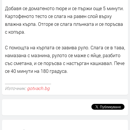
Добавя се доматеното пюре и се пържи още 5 минути.
Картофеното тесто се слага на равен слой върху
влажна кърпа. Отгоре се слага плънката и се поръсва
с копъра.
С помощта на кърпата се завива руло. Слага се в тава,
намазана с мазнина, рулото се маже с яйце, разбито
със сметана, и се поръсва с настърган кашкавал. Пече
се 40 минути на 180 градуса.
Източник:
gotvach.bg