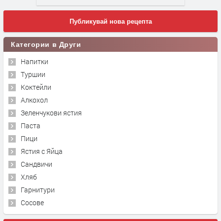
Публикувай нова рецепта
Категории в Други
Напитки
Туршии
Коктейли
Алкохол
Зеленчукови ястия
Паста
Пици
Ястия с Яйца
Сандвичи
Хляб
Гарнитури
Сосове