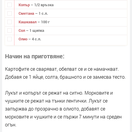
Копър
– 1/2 връзка
Сметана
– 1 с.л.
Кашкавал
– 100 г
Сол
– 1 щипка
Олио
– 4 с.л.
Начин на приготвяне
Картофите се сваряват, обелват се и се намачкват.
Добавя се 1 яйце, солта, брашното и се замесва тесто.
Лукът и копърът се режат на ситно. Морковите и
чушките се режат на тънки лентички. Лукът се
запържва до прозрачно в олиото, добавят се
морковите и чушките и се пържи 7 минути на среден
огън.