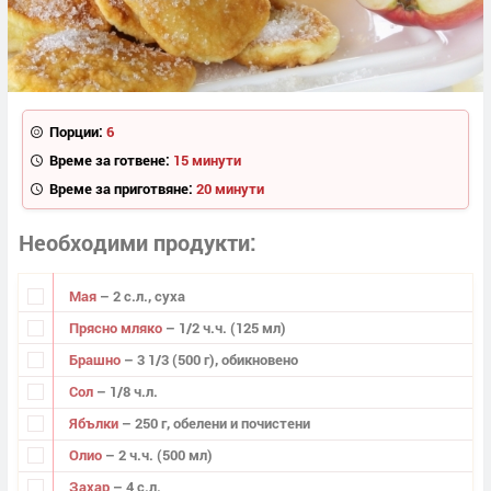
Порции:
6
Време за готвене:
15 минути
Време за приготвяне:
20 минути
Необходими продукти
Мая
– 2 с.л., суха
Прясно мляко
– 1/2 ч.ч. (125 мл)
Брашно
– 3 1/3 (500 г), обикновено
Сол
– 1/8 ч.л.
Ябълки
– 250 г, обелени и почистени
Олио
– 2 ч.ч. (500 мл)
Захар
– 4 с.л.