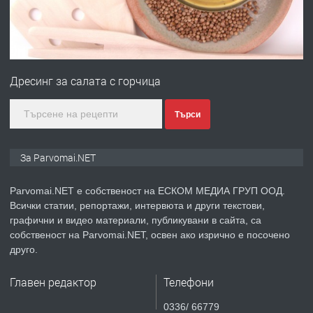
преди 1 година
ПРЕДЛАГА
Първи поход "По стъпките на Ангел
Войвода"
Дресинг за салата с горчица
преди 1 година
Търси
ПРЕДЛАГА
Монтажник на малки детайли за
За Parvomai.NET
медицинската индустрия
Parvomai.NET е собственост на ЕСКОМ МЕДИА ГРУП ООД.
Всички статии, репортажи, интервюта и други текстови,
преди 1 година
графични и видео материали, публикувани в сайта, са
собственост на Parvomai.NET, освен ако изрично е посочено
ПРЕДЛАГА
Уроци по Математика
друго.
Главен редактор
Телефони
преди 1 година
0336/ 66779