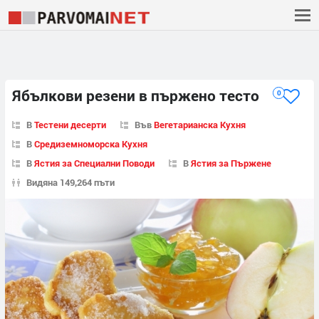
Ябълкови резени в пържено тесто
0
В
Тестени десерти
Във
Вегетарианска Кухня
В
Средиземноморска Кухня
В
Ястия за Специални Поводи
В
Ястия за Пържене
Видяна 149,264 пъти