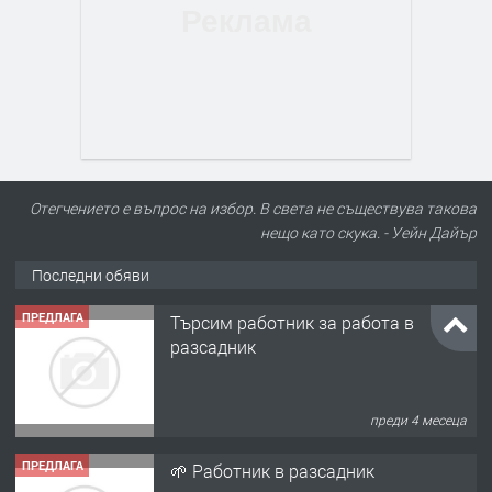
Отегчението е въпрос на избор. В света не съществува такова
нещо като скука. - Уейн Дайър
Последни обяви
ПРЕДЛАГА
Търсим работник за работа в
разсадник
преди 4 месеца
ПРЕДЛАГА
🌱 Работник в разсадник