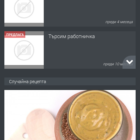
преди 4 месеца
ПРЕДЛАГА
Търсим работничка
преди 10 месеца
ПРЕДЛАГА
Продава употребявани чисти и
Случайна рецепта
запазени матраци за спални.
преди 1 година
ПРЕДЛАГА
Работа за общи работници