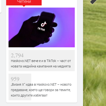
Четени
2,794
Haskovo.NET вече е и в TikTok – част от
новата медийна кампания на медията
959
„Визия Х“ идва в Haskovo.NET – новото
предаване, което ще говори за темите,
които другите избягват