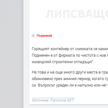
Първомай
Горящият контейнер от снимката се нами
Подменен е от фирмата по чистота с нов п
изхвърляй строителни отпадъци!”.
На това и на още много други места в гра
обикновено през зимния период, когато 
си. Въпросът уреден ли е напълно или не!
Източник:
Parvomai.NET