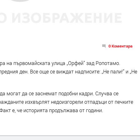
0 Коментара
ра на първомайската улица „Орфей” зад Ропотамо.
редния ден. Все още се виждат надписите: „Не пали!” и „Не
да могат да се заснемат подобни кадри. Случва се
гражданите изхвърлят недоизгорели отпадъци от печките
 Факт е, че историята продължава от години.