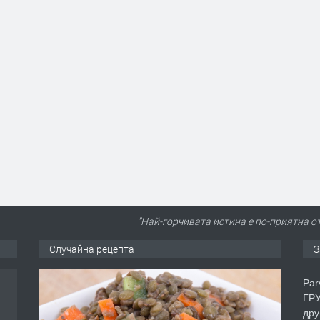
"Най-горчивата истина е по-приятна о
Случайна рецепта
З
Par
ГРУ
дру