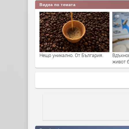
Видеа по темата
 От България.
Вдъхновяващо от България:
Защо Т
живот без отпадъци
пластм