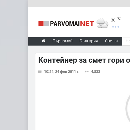
°C
36
Първомай
България
Светът
Н
Контейнер за смет гори 
10:24, 24 фев 2011 г.
4,833