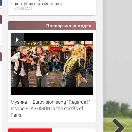
контрола над сметищата
07.08.2024
Препоръчано видео
Музика – Eurovision song “Regarde !”
Insane FLASHMOB in the streets of
Маратонки за бягане в CCC –
Предстои 29-та специали
Paris..​
високи технологии и удобство
изложба за далматини
за всеки километър
преди 3 месеца
преди 2 месеца