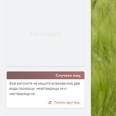
Случаен виц
Във вагоните на нашите влакове има два
вида прозорци: незатварящи се и
неотварящи се.
Покажи друг виц