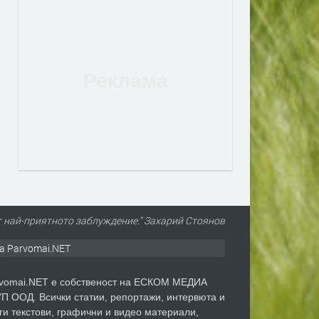
т най-приятното заблуждение." Захарий Стоянов
а Parvomai.NET
vomai.NET е собственост на ЕСКОМ МЕДИА
П ООД. Всички статии, репортажи, интервюта и
ги текстови, графични и видео материали,