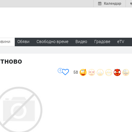
Календар
овини
Обяви
Свободно време
Видео
Градове
eTV
отново
0
58