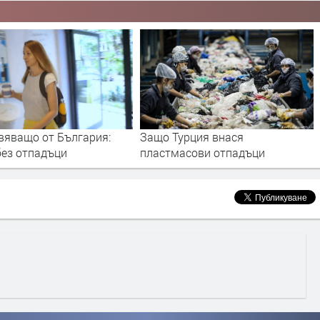
урция внася
Планини от отпадъци:
асови отпадъци
шокиращи кадри от Индия