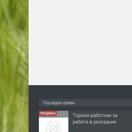
Последни обяви
ПРЕДЛАГА
🌱 Работник в
разсадник