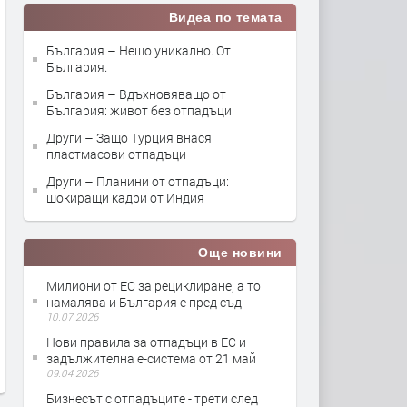
Видеа по темата
България – Нещо уникално. От
България.
България – Вдъхновяващо от
България: живот без отпадъци
Други – Защо Турция внася
пластмасови отпадъци
Други – Планини от отпадъци:
шокиращи кадри от Индия
Още новини
Милиони от ЕС за рециклиране, а то
намалява и България е пред съд
10.07.2026
Нови правила за отпадъци в ЕС и
задължителна е-система от 21 май
09.04.2026
Бизнесът с отпадъците - трети след