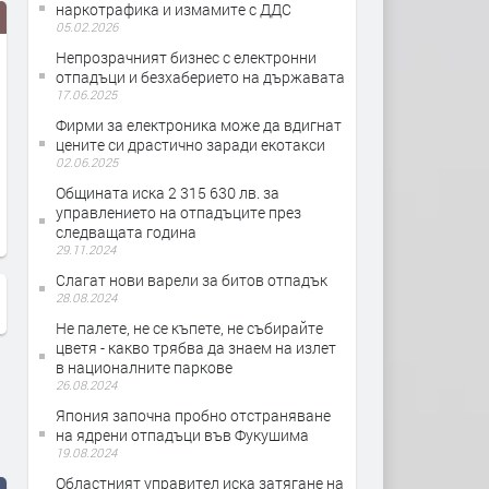
наркотрафика и измамите с ДДС
05.02.2026
Непрозрачният бизнес с електронни
отпадъци и безхаберието на държавата
17.06.2025
Фирми за електроника може да вдигнат
цените си драстично заради екотакси
02.06.2025
Общината иска 2 315 630 лв. за
Нещо уникално. От България.
Вдъхновяващо от Българ
управлението на отпадъците през
живот без отпадъци
следващата година
29.11.2024
Слагат нови варели за битов отпадък
28.08.2024
Не палете, не се къпете, не събирайте
цветя - какво трябва да знаем на излет
в националните паркове
26.08.2024
Япония започна пробно отстраняване
на ядрени отпадъци във Фукушима
19.08.2024
Областният управител иска затягане на