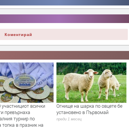
Коментирай
на шарка по овцете бе
Земетресение край Първомай
вено в Първомай
преди 2 месеца
месец