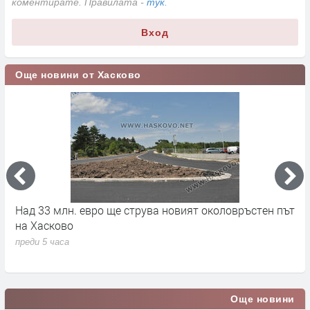
коментирате. Правилата -
тук
.
Вход
Още новини от Хасково
на
Над 33 млн. евро ще струва новият околовръстен път
С
на Хасково
п
преди 5 часа
п
Още новини