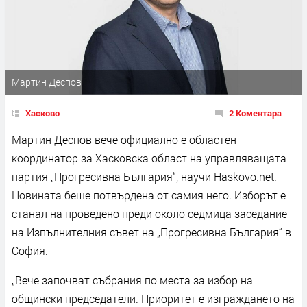
Мартин Деспов
Хасково
2 Коментара
Мартин Деспов вече официално е областен
координатор за Хасковска област на управляващата
партия „Прогресивна България“, научи Haskovo.net.
Новината беше потвърдена от самия него. Изборът е
станал на проведено преди около седмица заседание
на Изпълнителния съвет на „Прогресивна България“ в
София.
„Вeче започват събрания по места за избор на
общински председатели. Приоритет е изграждането на