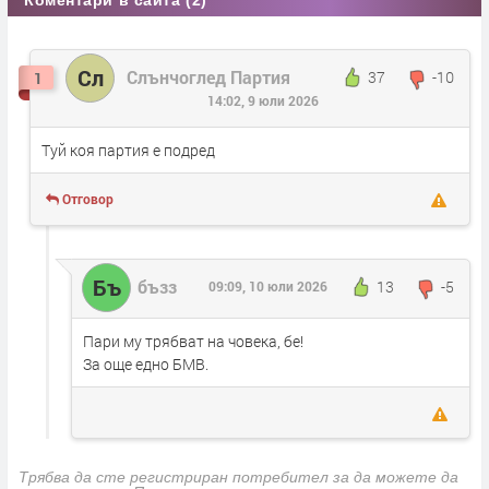
Сл
Слънчоглед Партия
37
-10
1
14:02, 9 юли 2026
Туй коя партия е подред
Отговор
Бъ
бъзз
13
-5
09:09, 10 юли 2026
Пари му трябват на човека, бе!
За още едно БМВ.
Трябва да сте регистриран потребител за да можете да