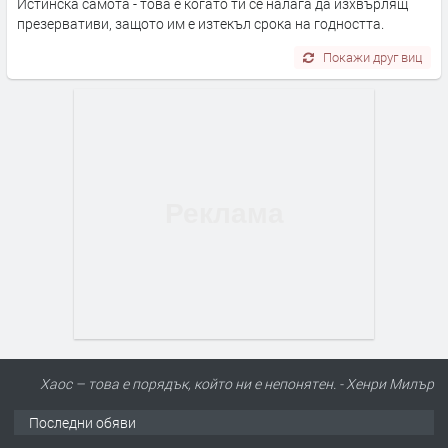
Истинска самота - това е когато ти се налага да изхвърлящ
презервативи, защото им е изтекъл срока на годността.
Покажи друг виц
Хаос – това е порядък, който ни е непонятен. - Хенри Милър
Последни обяви