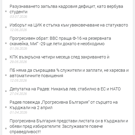
Разузнаването запълва кадровия дефицит, като вербува
студенти
03.07.2026
Изборът на ЦИК е стъпка към увековечаване на статуквото
12.06.2026
Прогресивен обрат: ВВС праща Ф-16 на резервната
скамейка, МиГ -29 ще лети докато е необходимо
01.06.2026
КПК възкръсна четири месеца след закриването ѝ
29.05.2026
ПБ няма да съкращава % служители и заплати, не харесва и
автоматичните повишения
12.05.2026
Депутатка на Радев: Никакъв лев, стабилно в ЕС и НАТО
27.04.2026
Радев повежда „Прогресивна България“ от сърцето на
Кърджали на 2 април
01.04.2026
Прогресивна България представи листата си в Кърджали и
обяви пред избирателите: Заслужавате повече
справедливост!