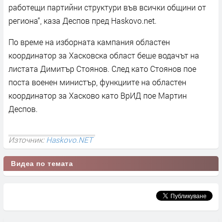
работещи партийни структури във всички общини от
региона“, каза Деспов пред Haskovo.net.
По време на изборната кампания областен
координатор за Хасковска област беше водачът на
листата Димитър Стоянов. След като Стоянов пое
поста военен министър, функциите на областен
координатор за Хасково като ВрИД пое Мартин
Деспов.
Източник:
Haskovo.NET
Видеа по темата