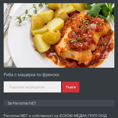
преди 1 година
ПРЕДЛАГА
Работа за общи работници
преди 1 година
ПРЕДЛАГА
Първи поход "По стъпките на Ангел
Войвода"
Риба с мащерка по френски
Търси
преди 1 година
ПРЕДЛАГА
Монтажник на малки детайли за
За Parvomai.NET
медицинската индустрия
Parvomai.NET е собственост на ЕСКОМ МЕДИА ГРУП ООД.