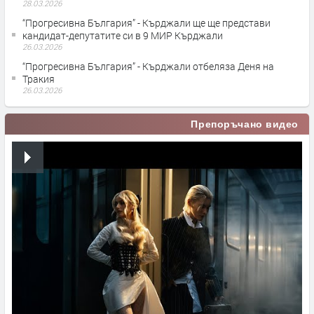
28.03.2026
“Прогресивна България” - Кърджали ще ще представи
кандидат-депутатите си в 9 МИР Кърджали
26.03.2026
“Прогресивна България” - Кърджали отбеляза Деня на
Тракия
26.03.2026
Препоръчано видео