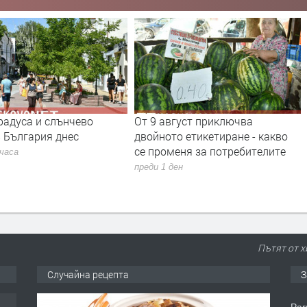
радуса и слънчево
От 9 август приключва
 България днес
двойното етикетиране - какво
се променя за потребителите
 часа
преди 1 ден
Пътят от х
Случайна рецепта
З