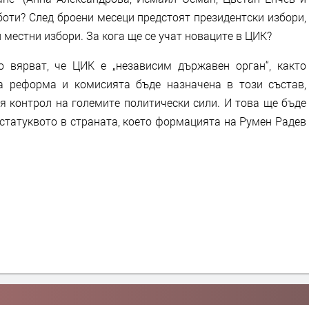
боти? След броени месеци предстоят президентски избори,
 местни избори. За кога ще се учат новаците в ЦИК?
о вярват, че ЦИК е „независим държавен орган“, както
а реформа и комисията бъде назначена в този състав,
я контрол на големите политически сили. И това ще бъде
статуквото в страната, което формацията на Румен Радев