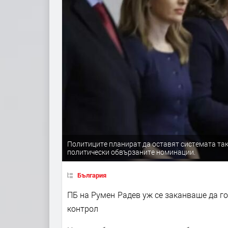
Политиците планират да оставят системата така
политически обвързаните номинации.
България
ПБ на Румен Радев уж се заканваше да го
контрол