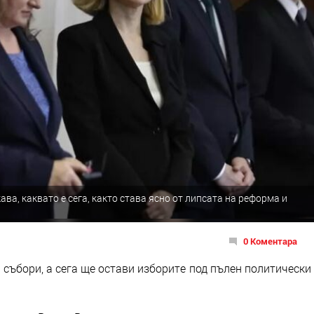
ва, каквато е сега, както става ясно от липсата на реформа и
0 Коментара
 събори, а сега ще остави изборите под пълен политически