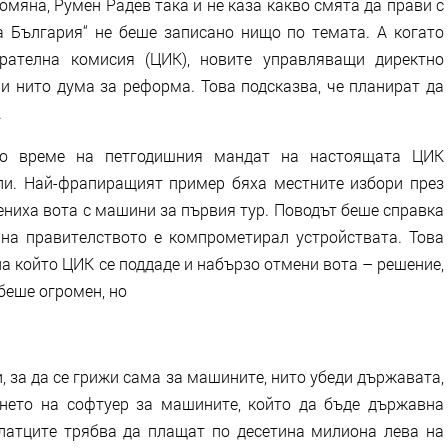
мяна, Румен Радев така и не каза какво смята да прави с
а България“ не беше записано нищо по темата. А когато
рателна комисия (ЦИК), новите управляващи директно
и нито дума за реформа. Това подсказва, че планират да
.
о време на петгодишния мандат на настоящата ЦИК
ли. Най-фрапиращият пример бяха местните избори през
ениха вота с машини за първия тур. Поводът беше справка
 на правителството е компрометирал устройствата. Това
на който ЦИК се поддаде и набързо отмени вота – решение,
 беше огромен, но
, за да се грижи сама за машините, нито убеди държавата,
ането на софтуер за машините, който да бъде държавна
платците трябва да плащат по десетина милиона лева на