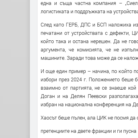
една и съща частна компания – „Сиел
логистиката и поддръжката на устройства
След като ГЕРБ, ДПС и БСП наложиха из
печатани от устройствата с дефекти, Ц
който така и остана нерешен. Да не гов
аргумента, че комисията, че не изпъл
машините. Заради това може да се налож
И още един пример – начина, по който 
избори през 2024 г. Положението беше 
взаимно от партията, не се знаеше кой
Доган и на Делян Пеевски разполагаха
избран на национална конференция на Д
Хаосът беше пълен, ала ЦИК не посмя да
претенциите на двете фракции и ги пусна 