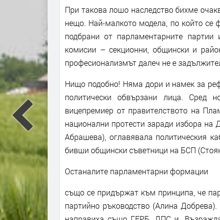
При такова лошо наследство бихме очакв
нещо. Най-малкото модела, по който се 
подбрани от парламентарните партии и
комисии – секционни, общински и район
професионализмът далеч не е задължите
Нищо подобно! Няма дори и намек за ре
политически обвързани лица. Сред 
вицепремиер от правителството на Пла
национални протести заради избора на 
Абрашева), оглавявала политическия ка
бивши общински съветници на БСП (Стоян
Останалите парламентарни формации
също се придържат към принципа, че пар
партийно ръководство (Алина Добрева). 
направиха също ГЕРБ, ДПС и „Възражда