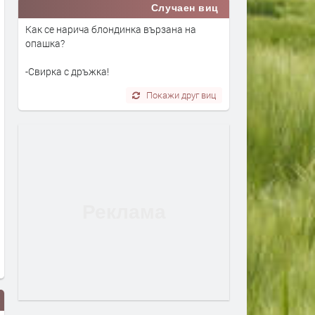
Случаен виц
Как се нарича блондинка вързана на
опашка?
-Свирка с дръжка!
Покажи друг виц