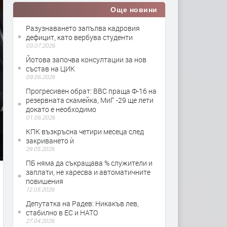
Още новини
Разузнаването запълва кадровия
дефицит, като вербува студенти
03.07.2026
Йотова започва консултации за нов
състав на ЦИК
09.06.2026
Прогресивен обрат: ВВС праща Ф-16 на
резервната скамейка, МиГ -29 ще лети
докато е необходимо
01.06.2026
КПК възкръсна четири месеца след
закриването ѝ
29.05.2026
ПБ няма да съкращава % служители и
заплати, не харесва и автоматичните
повишения
12.05.2026
Депутатка на Радев: Никакъв лев,
стабилно в ЕС и НАТО
27.04.2026