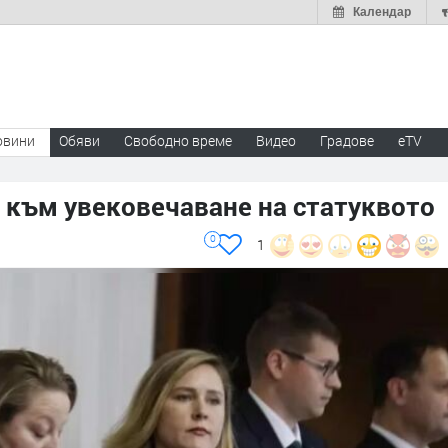
Календар
овини
Обяви
Свободно време
Видео
Градове
eTV
 към увековечаване на статуквото
0
1