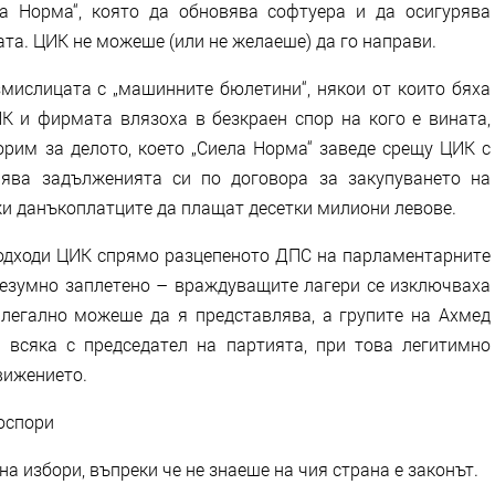
а Норма“, която да обновява софтуера и да осигурява
та. ЦИК не можеше (или не желаеше) да го направи.
мислицата с „машинните бюлетини“, някои от които бяха
ИК и фирмата влязоха в безкраен спор на кого е вината,
орим за делото, което „Сиела Норма“ заведе срещу ЦИК с
нява задълженията си по договора за закупуването на
и данъкоплатците да плащат десетки милиони левове.
подходи ЦИК спрямо разцепеното ДПС на парламентарните
безумно заплетено – враждуващите лагери се изключваха
 легално можеше да я представлява, а групите на Ахмед
 всяка с председател на партията, при това легитимно
вижението.
 оспори
на избори, въпреки че не знаеше на чия страна е законът.