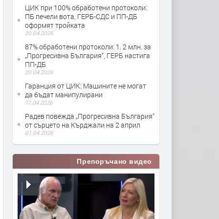
ЦИК при 100% обработени протоколи:
ПБ печели вота, ГЕРБ-СДС и ПП-ДБ
оформят тройката
20.04.2026
87% обработени протоколи: 1. 2 млн. за
„Прогресивна България“, ГЕРБ настига
ПП-ДБ
20.04.2026
Гаранция от ЦИК: Машините не могат
да бъдат манипулирани
17.04.2026
Радев повежда „Прогресивна България“
от сърцето на Кърджали на 2 април
01.04.2026
Препоръчано видео