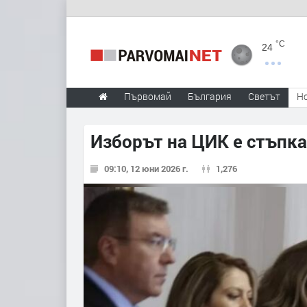
°C
24
Първомай
България
Светът
Н
Изборът на ЦИК е стъпка
09:10, 12 юни 2026 г.
1,276