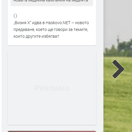
0
„Визия Х“ идва в Haskovo.NET – новото
предаване, което ще говори за темите,
които другите избягват