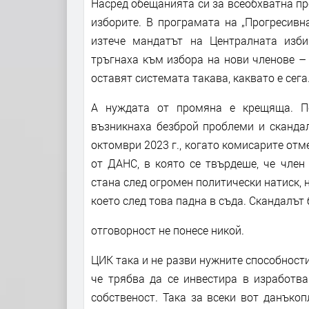
Насред обещанията си за всеобхватна про
изборите. В програмата на „Прогресивн
изтече мандатът на Централната изби
тръгнаха към избора на нови членове – 
оставят системата такава, каквато е сега
А нуждата от промяна е крещяща. П
възникнаха безброй проблеми и сканда
октомври 2023 г., когато комисарите отм
от ДАНС, в която се твърдеше, че член
стана след огромен политически натиск, 
което след това падна в съда. Скандалът
отговорност не понесе никой.
ЦИК така и не разви нужните способности
че трябва да се инвестира в изработв
собственост. Така за всеки вот данъко