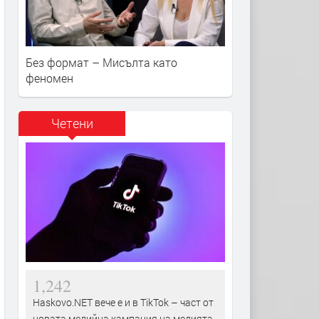
Без формат – Мисълта като
феномен
Четени
1,242
Haskovo.NET вече е и в TikTok – част от
новата медийна кампания на медията