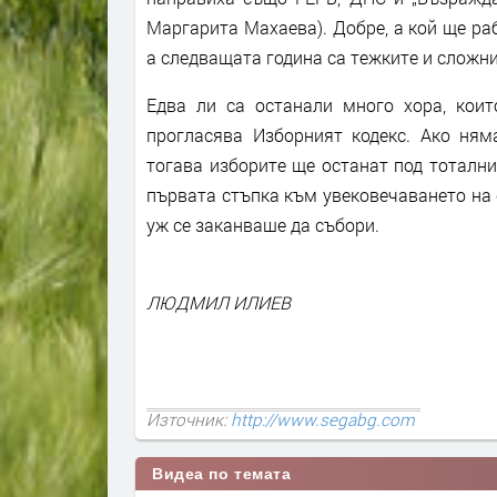
Маргарита Махаева). Добре, а кой ще ра
а следващата година са тежките и сложни
Едва ли са останали много хора, коит
прогласява Изборният кодекс. Ако ням
тогава изборите ще останат под тотални
първата стъпка към увековечаването на 
уж се заканваше да събори.
ЛЮДМИЛ ИЛИЕВ
Източник:
http://www.segabg.com
Видеа по темата