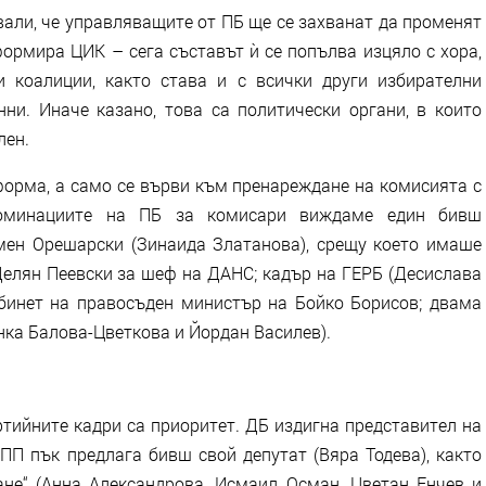
али, че управляващите от ПБ ще се захванат да променят
формира ЦИК – сега съставът ѝ се попълва изцяло с хора,
 коалиции, както става и с всички други избирателни
ни. Иначе казано, това са политически органи, в които
лен.
форма, а само се върви към пренареждане на комисията с
номинациите на ПБ за комисари виждаме един бивш
мен Орешарски (Зинаида Златанова), срещу което имаше
Делян Пеевски за шеф на ДАНС; кадър на ГЕРБ (Десислава
бинет на правосъден министър на Бойко Борисов; двама
ка Балова-Цветкова и Йордан Василев).
тийните кадри са приоритет. ДБ издигна представител на
ПП пък предлага бивш свой депутат (Вяра Тодева), както
не“ (Анна Александрова, Исмаил Осман, Цветан Енчев и