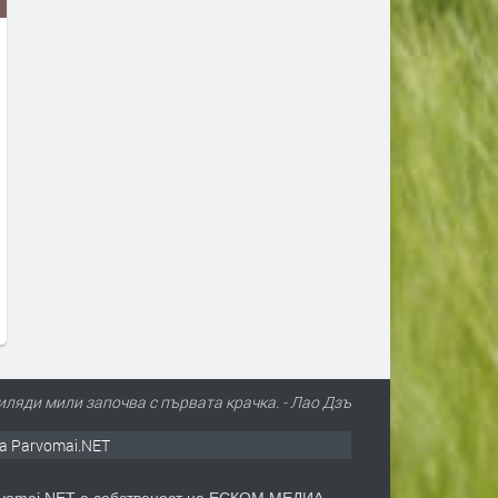
Млад пилот напуска ВВС със
В Европа се диша по-чист
скандално обръщение към
въздух, но климатът изп
Румен Радев и компания
все по-тревожни сигнали-
България показваме как
преди 1 ден
да правим и крачка наза
преди 1 ден
иляди мили започва с първата крачка. - Лао Дзъ
а Parvomai.NET