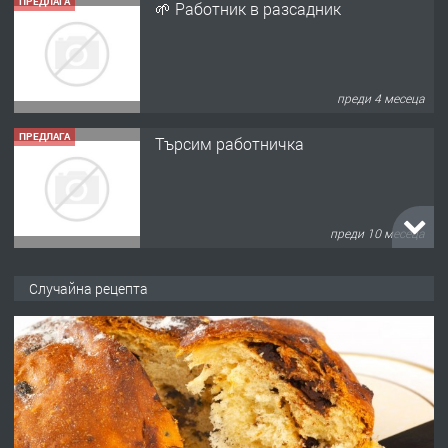
ПРЕДЛАГА
🌱 Работник в разсадник
преди 4 месеца
ПРЕДЛАГА
Търсим работничка
преди 10 месеца
ПРЕДЛАГА
Продава употребявани чисти и
Случайна рецепта
запазени матраци за спални.
преди 1 година
ПРЕДЛАГА
Работа за общи работници