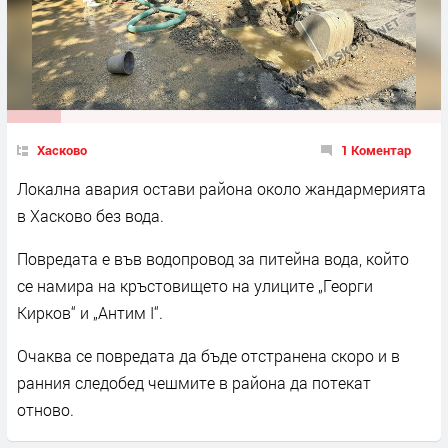
Хасково
1 Коментар
Локална авария остави района около жандармерията
в Хасково без вода.
Повредата е във водопровод за питейна вода, който
се намира на кръстовището на улиците „Георги
Кирков“ и „Антим I“.
Очаква се повредата да бъде отстранена скоро и в
ранния следобед чешмите в района да потекат
отново.