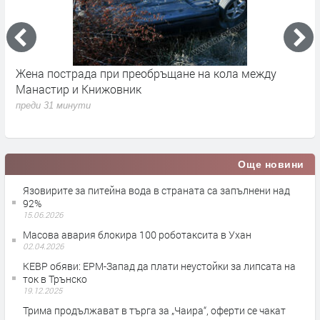
 с
Жена пострада при преобръщане на кола между
Я
Манастир и Книжовник
в
п
преди 31 минути
п
Още новини
Язовирите за питейна вода в страната са запълнени над
92%
15.06.2026
Масова авария блокира 100 роботаксита в Ухан
02.04.2026
КЕВР обяви: ЕРМ-Запад да плати неустойки за липсата на
ток в Трънско
19.12.2025
Трима продължават в търга за „Чаира“, оферти се чакат