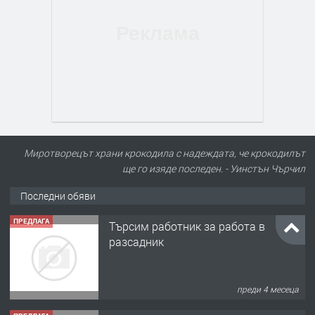
Миротворецът храни крокодила с надеждата, че крокодилът
ще го изяде последен. - Уинстън Чърчил
Последни обяви
ПРЕДЛАГА
Търсим работник за работа в
разсадник
преди 4 месеца