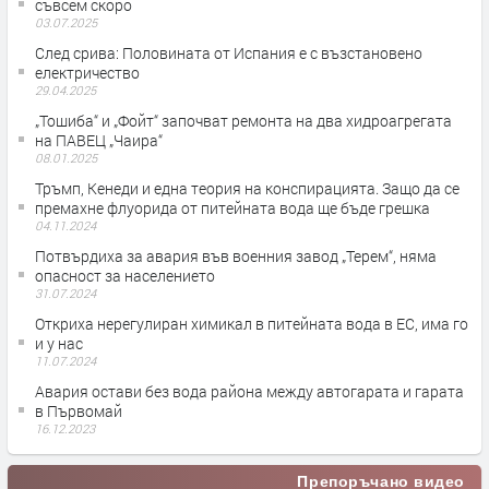
съвсем скоро
03.07.2025
След срива: Половината от Испания е с възстановено
електричество
29.04.2025
„Тошиба“ и „Фойт“ започват ремонта на два хидроагрегата
на ПАВЕЦ „Чаира“
08.01.2025
Тръмп, Кенеди и една теория на конспирацията. Защо да се
премахне флуорида от питейната вода ще бъде грешка
04.11.2024
Потвърдиха за авария във военния завод „Терем“, няма
опасност за населението
31.07.2024
Откриха нерегулиран химикал в питейната вода в ЕС, има го
и у нас
11.07.2024
Авария остави без вода района между автогарата и гарата
в Първомай
16.12.2023
Препоръчано видео