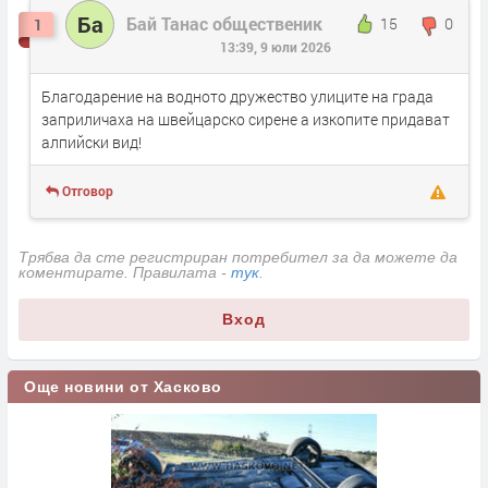
Ба
Бай Танас общественик
15
0
1
13:39, 9 юли 2026
Благодарение на водното дружество улиците на града
заприличаха на швейцарско сирене а изкопите придават
алпийски вид!
Отговор
Трябва да сте регистриран потребител за да можете да
коментирате. Правилата -
тук
.
Вход
Още новини от Хасково