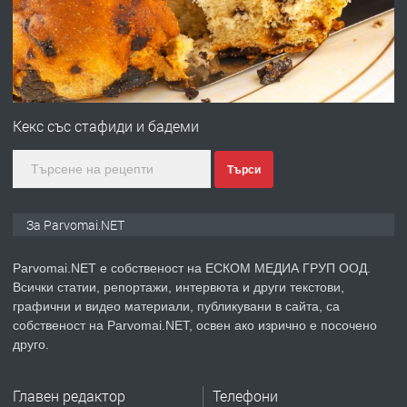
преди 1 година
ПРЕДЛАГА
Първи поход "По стъпките на Ангел
Войвода"
Кекс със стафиди и бадеми
Търси
преди 1 година
ПРЕДЛАГА
Монтажник на малки детайли за
За Parvomai.NET
медицинската индустрия
Parvomai.NET е собственост на ЕСКОМ МЕДИА ГРУП ООД.
Всички статии, репортажи, интервюта и други текстови,
преди 1 година
графични и видео материали, публикувани в сайта, са
собственост на Parvomai.NET, освен ако изрично е посочено
ПРЕДЛАГА
Уроци по Математика
друго.
Главен редактор
Телефони