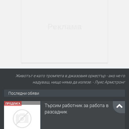
Животът е като тромпета в джазовия оркестър - ако не го
надуваш, нищо няма да излезе. - Луис Армстронг
Последни обяви
ПРЕДЛАГА
Търсим работник за работа в
разсадник