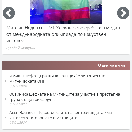
Мартин Недев от ПМГ-Хасково със сребърен медал
Т
от международната олимпиада по изкуствен
г
интелект
п
преди 2 минути
Още новини
И бивш шеф от „Гранична полиция“ е обвиняем по
митническата ОПГ
03.09.2024
Обвиниха шефката на Митниците за участие в престъпна
група с още трима души
04.04.2024
Асен Василев: Покровителите на контрабандата имат
интерес от ставащото в митниците
03.04.2024