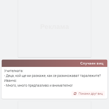
Случаен виц
Учителката:
- Деца, кой ще ми разкаже, как се размножават таралежите?
Иванчо:
- Много, много предпазливо и внимателно!
Покажи друг виц