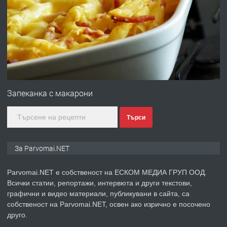
ПРЕДЛАГА
Работа за общи работници
преди 1 година
ПРЕДЛАГА
Първи поход "По стъпките на Ангел
Войвода"
Запеканка с макарони
Търси
преди 1 година
ПРЕДЛАГА
Монтажник на малки детайли за
За Parvomai.NET
медицинската индустрия
Parvomai.NET е собственост на ЕСКОМ МЕДИА ГРУП ООД.
Всички статии, репортажи, интервюта и други текстови,
преди 1 година
графични и видео материали, публикувани в сайта, са
собственост на Parvomai.NET, освен ако изрично е посочено
ПРЕДЛАГА
Уроци по Математика
друго.