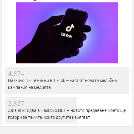
4,874
Haskovo.NET вече е и в TikTok – част от новата медийна
кампания на медията
2,827
„Визия Х“ идва в Haskovo.NET – новото предаване, което ще
говори за темите, които другите избягват