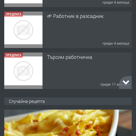
преди 4 месеца
ПРЕДЛАГА
🌱 Работник в разсадник
преди 4 месеца
ПРЕДЛАГА
Търсим работничка
преди 11 месеца
ПРЕДЛАГА
Продава употребявани чисти и
Случайна рецепта
запазени матраци за спални.
преди 1 година