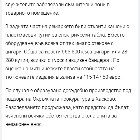
служителите забелязали съмнителни зони в
товарното помещение.
В задната част на ремаркето били открити кашони с
пластмасови кутии за електрически табла. Вместо
оборудване, във всяка от тях имало стекове с
цигари. Общо са иззети 565 600 къса цигари, или 28
280 кутии, всички с турски акцизен бандерол. По
оценка на митническите власти стойността на
тютюневите изделия възлиза на 115 147,50 евро.
По случая е образувано досъдебно производство под
надзора на Окръжната прокуратура в Хасково.
Разследването продължава, като предстои да бъдат
изяснени всички обстоятелства около опита за
незаконен внос.