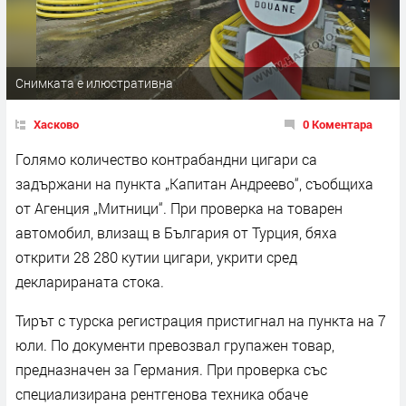
Снимката е илюстративна
Хасково
0 Коментара
Голямо количество контрабандни цигари са
задържани на пункта „Капитан Андреево“, съобщиха
от Агенция „Митници“. При проверка на товарен
автомобил, влизащ в България от Турция, бяха
открити 28 280 кутии цигари, укрити сред
декларираната стока.
Тирът с турска регистрация пристигнал на пункта на 7
юли. По документи превозвал групажен товар,
предназначен за Германия. При проверка със
специализирана рентгенова техника обаче