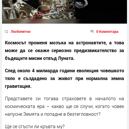
Любопитно
0 Коментара
Космосът променя мозъка на астронавтите, а това
може да се окаже сериозно предизвикателство за
бъдещите мисии отвъд Луната.
След около 4 милиарда години еволюция човешкото
тяло е създадено за живот при нормална земна
гравитация.
Представете си тогава страховете в началото на
космическата ера – какво ще се случи, когато човек
напусне Земята и попадне в безтегловност?
Ще се сгъсти ли кръвта му?