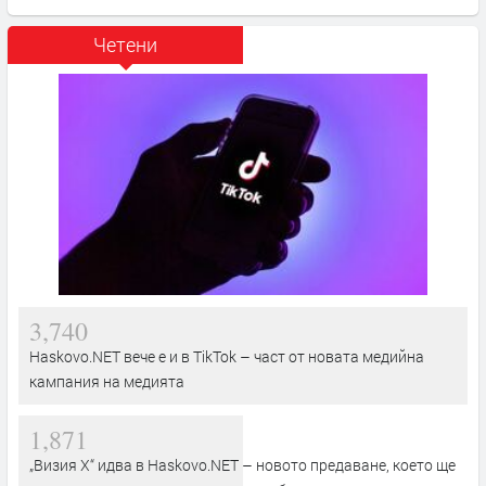
Четени
3,740
Haskovo.NET вече е и в TikTok – част от новата медийна
кампания на медията
1,871
„Визия Х“ идва в Haskovo.NET – новото предаване, което ще