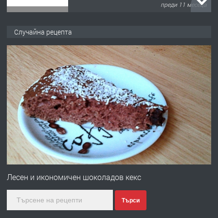
преди 11 месеца
ПРЕДЛАГА
Продава употребявани чисти и
Случайна рецепта
запазени матраци за спални.
преди 1 година
ПРЕДЛАГА
Работа за общи работници
преди 1 година
ПРЕДЛАГА
Първи поход "По стъпките на Ангел
Войвода"
Лесен и икономичен шоколадов кекс
Търси
преди 1 година