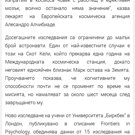
мозък, всичко останало няма значение“, казва
лекарят на Европейската космическа агенция
Алесандро Алчибиаде.
Досегашните изследвания са ограничени до малък
брой астронавти. Един от най-известните случаи е
този на Скот Кели, който прекарва една година на
Международната космическа станция, докато
неговият еднояйчен близнак Марк остава на Земята.
Проучването показва, че когнитивните му
способности почти не се променят по време на
мисията, но намаляват за около шест месеца след
завръщането му.
Ново изследване на учени от Университета „Биркбек“ в
Лондон, публикувано в списание Frontiers in
Psychology, обединява данни от 15 изследвания на