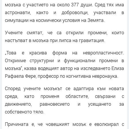
мозъка с участието на около 377 души. Сред тях има
астронавти, както и доброволци, участвали в
симулации на космически условия на Земята.
Учените смятат, че са открили промени, които
настъпват в мозъка при липса на гравитация.
„Това е красива форма на невропластичност.
Открихме структурни и функционални промени в
мозъка“, казва водещият автор на изследването Елиза
Рафаела Фере, професор по когнитивна невронаука.
Според учените мозъкът се адаптира към новата
среда, като променя областите, свързани с
движението, равновесието и усещането за
собственото тяло.
Причината е, че човешкият мозък е еволюирал с