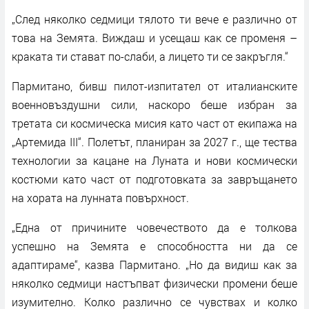
„След няколко седмици тялото ти вече е различно от
това на Земята. Виждаш и усещаш как се променя –
краката ти стават по-слаби, а лицето ти се закръгля.“
Пармитано, бивш пилот-изпитател от италианските
военновъздушни сили, наскоро беше избран за
третата си космическа мисия като част от екипажа на
„Артемида III“. Полетът, планиран за 2027 г., ще тества
технологии за кацане на Луната и нови космически
костюми като част от подготовката за завръщането
на хората на лунната повърхност.
„Една от причините човечеството да е толкова
успешно на Земята е способността ни да се
адаптираме“, казва Пармитано. „Но да видиш как за
няколко седмици настъпват физически промени беше
изумително. Колко различно се чувствах и колко