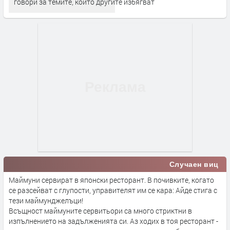
говори за темите, които другите избягват
Случаен виц
Маймуни сервират в японски ресторант. В почивките, когато
се разсейват с глупости, управителят им се кара: Айде стига с
тези маймунджелъци!
Всъщност маймуните сервитьори са много стриктни в
изпълнението на задълженията си. Аз ходих в тоя ресторант -