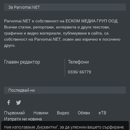
ПРЕДЛАГА
Монтажник на малки детайли за
За Parvomai.NET
медицинската индустрия
Parvomai.NET е собственост на ЕСКОМ МЕДИА ГРУП ООД.
Всички статии, репортажи, интервюта и други текстови,
преди 1 година
графични и видео материали, публикувани в сайта, са
собственост на Parvomai.NET, освен ако изрично е посочено
ПРЕДЛАГА
Уроци по Математика
друго.
Главен редактор
Телефони
преди 1 година
0336/ 66779
ПРЕДЛАГА
Продавам апартамент - гр.
Първомай
Последвай ни
преди 1 година
Първомай
Новини
Видео
Обяви
еТВ
Изпрати ни новина
ТЪРСИ
Търсим работник
Ние използваме „бисквитки“, за да улесним вашето сърфиране.