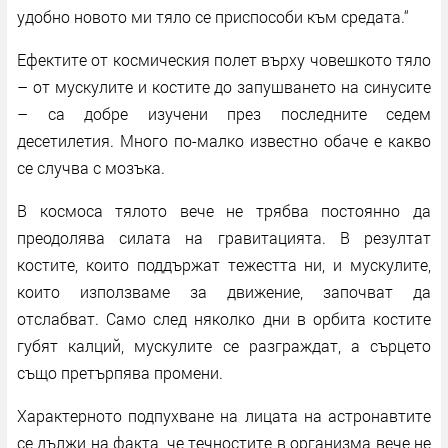
удобно новото ми тяло се приспособи към средата.“
Ефектите от космическия полет върху човешкото тяло
– от мускулите и костите до запушването на синусите
– са добре изучени през последните седем
десетилетия. Много по-малко известно обаче е какво
се случва с мозъка.
В космоса тялото вече не трябва постоянно да
преодолява силата на гравитацията. В резултат
костите, които поддържат тежестта ни, и мускулите,
които използваме за движение, започват да
отслабват. Само след няколко дни в орбита костите
губят калций, мускулите се разграждат, а сърцето
също претърпява промени.
Характерното подпухване на лицата на астронавтите
се дължи на факта, че течностите в организма вече не