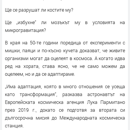
Ще се разрушат ли костите му?
Ще „избухне“ ли мозъкът му в условията на
микрогравитация?
В края на 50-те години поредица от експерименти с
мишки, паяци и по-късно кучета доказват, че живите
организми могат да оцелеят в космоса. А когато идва
ред на хората, става ясно, че не само можем да
оцелеем, но и да се адаптираме.
„Има адаптация, която в много отношения се усеща
като трансформация“, разказва астронавтът на
Европейската космическа агенция Лука Пармитано
през 2019 г., докато се подготвя за втората си
дългосрочна мисия до Международната космическа
станция.