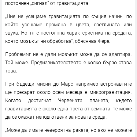
постоянен „сигнал“ от гравитацията.
„Ние не усещаме гравитацията по същия начин, по
който усещаме промяна в цвета, светлината или
звука. Но тя е постоянна характеристика на средата,
която мозъкът ни обработва“, обяснява Фере.
Проблемът не е дали мозъкът може да се адаптира.
Той може. Предизвикателството е колко бързо става
това.
При бъдещи мисии до Марс например астронавтите
ще прекарат около осем месеца в микрогравитация.
Когато достигнат Червената планета, където
гравитацията е около една трета от земната, те може
да се окажат неподготвени за новата среда.
„Може да имате невероятна ракета, но ако не можете