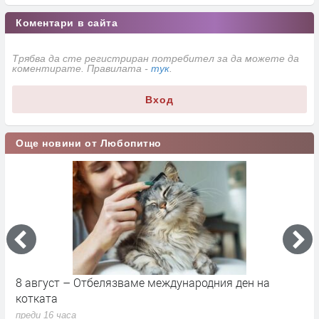
Коментари в сайта
Трябва да сте регистриран потребител за да можете да
коментирате. Правилата -
тук
.
Вход
Още новини от Любопитно
8 август – Отбелязваме международния ден на
С
котката
п
преди 16 часа
п