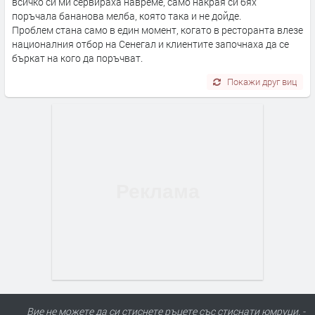
всичко си ми сервираха навреме, само накрая си бях
поръчала бананова мелба, която така и не дойде.
Проблем стана само в един момент, когато в ресторанта влезе
националния отбор на Сенегал и клиентите започнаха да се
бъркат на кого да поръчват.
Покажи друг виц
Вие не можете да си стиснете ръцете със стиснати юмруци. -