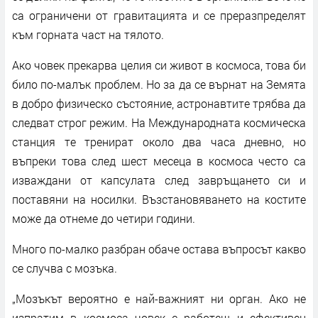
са ограничени от гравитацията и се преразпределят
към горната част на тялото.
Ако човек прекарва целия си живот в космоса, това би
било по-малък проблем. Но за да се върнат на Земята
в добро физическо състояние, астронавтите трябва да
следват строг режим. На Международната космическа
станция те тренират около два часа дневно, но
въпреки това след шест месеца в космоса често са
изваждани от капсулата след завръщането си и
поставяни на носилки. Възстановяването на костите
може да отнеме до четири години.
Много по-малко разбран обаче остава въпросът какво
се случва с мозъка.
„Мозъкът вероятно е най-важният ни орган. Ако не
изпратим в космоса човек с работещ и ефективен