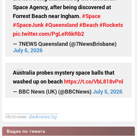
Space Agency, after being discovered at
Forrest Beach near Ingham.
#Space
#SpaceJunk
#Queensland
#Beach
#Rockets
pic.twitter.com/PgLeR6kRb2
— 7NEWS Queensland (@7NewsBrisbane)
July 6, 2026
Australia probes mystery space balls that
washed up on beach
https://t.co/VbL818vPnl
— BBC News (UK) (@BBCNews)
July 5, 2026
Източник:
dariknews.bg
Видеа по темата