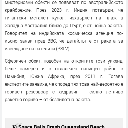
мистериозни обекти се появяват по австралийското
крайбрежие. През 2023 г. Индия потвърди, че
гигантски метален купол, изхвърлен на плаж в
Западна Австралия близо до Пърт, е от нейна ракета.
Говорител на индийската космическа агенция по-
късно заяви пред BBC, че детайлът е от ракета за
извеждане на сателити (PSLV).
Сферичен обект, подобен на откритите този уикенд,
беше намерен и в отдалечен пасищен район в
Намибия, Южна Африка, през 2011 г. Тогава
експертите заявиха, че според тях това най-вероятно е
горивен резервоар с хидразин – силно летливо
ракетно гориво – от безпилотна ракета.
🪐 Space Balls Crash Queensland Beach