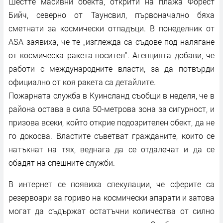
Шестте масивни обекта, открити на плажа Форест
Бийч, северно от Таунсвил, първоначално бяха
сметнати за космически отпадъци. В понеделник от
ASA заявиха, че те „изглежда са съдове под налягане
от космическа ракета-носител“. Агенцията добави, че
работи с международните власти, за да потвърди
официално от коя ракета са детайлите.
Пожарната служба в Куинсланд съобщи в неделя, че в
района остава в сила 50-метрова зона за сигурност, и
призова всеки, който открие подозрителен обект, да не
го докосва. Властите съветват гражданите, които се
натъкнат на тях, веднага да се отдалечат и да се
обадят на спешните служби.
В интернет се появиха спекулации, че сферите са
резервоари за гориво на космически апарати и затова
могат да съдържат остатъчни количества от силно