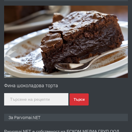
преди 1 година
ПРЕДЛАГА
Първи поход "По стъпките на Ангел
Войвода"
преди 1 година
ПРЕДЛАГА
Монтажник на малки детайли за
медицинската индустрия
Фина шоколадова торта
Търси
преди 1 година
ПРЕДЛАГА
Уроци по Математика
За Parvomai.NET
Parvomai.NET е собственост на ЕСКОМ МЕДИА ГРУП ООД.