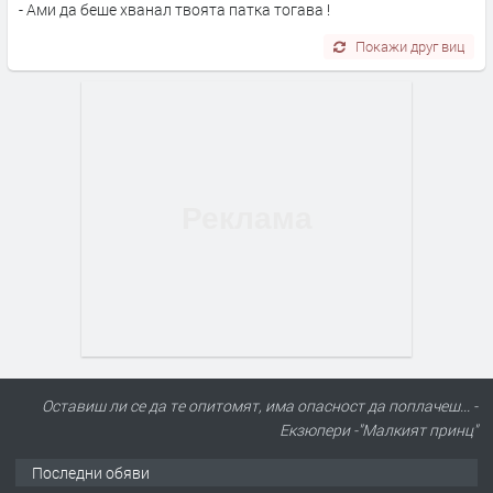
- Ами да беше хванал твоята патка тогава !
Покажи друг виц
Оставиш ли се да те опитомят, има опасност да поплачеш... -
Екзюпери -"Малкият принц"
Последни обяви