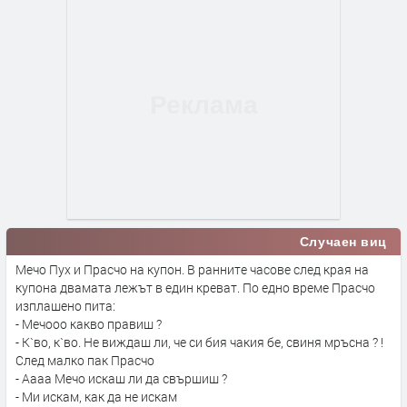
Случаен виц
Мечо Пух и Прасчо на купон. В ранните часове след края на
купона двамата лежът в един креват. По едно време Прасчо
изплашено пита:
- Мечооо какво правиш ?
- К`во, к`во. Не виждаш ли, че си бия чакия бе, свиня мръсна ? !
След малко пак Прасчо
- Аааа Мечо искаш ли да свършиш ?
- Ми искам, как да не искам