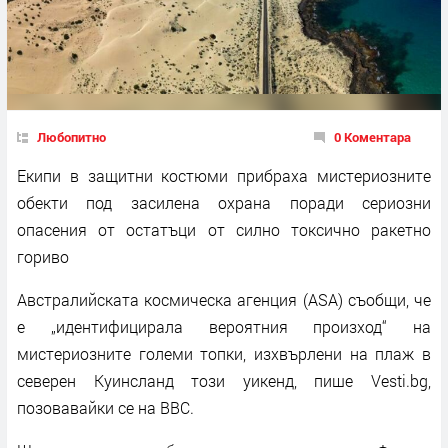
Любопитно
0 Коментара
Екипи в защитни костюми прибраха мистериозните
обекти под засилена охрана поради сериозни
опасения от остатъци от силно токсично ракетно
гориво
Австралийската космическа агенция (ASA) съобщи, че
е „идентифицирала вероятния произход“ на
мистериозните големи топки, изхвърлени на плаж в
северен Куинсланд този уикенд, пише Vesti.bg,
позовавайки се на BBC.