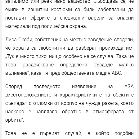
запалимо или реактивно вещество. Съобщава се, че
екипи в защитни костюми са били забелязани да
поставят сферите в специални варели за опасни
материали под полицейска охрана.
Лиса Скоби, собственик на местно заведение, сподели,
че хората са любопитни да разберат произхода им.
„Тук е много тихо, нищо особено не се случва. Така че
това раздвижване определено създаде малко
вълнение“, каза тя пред обществената медия ABC.
Според последното изявление на ASA
„местоположението и характеристиките на обектите
съвпадат с отломки от корпус на чужда ракета, която
наскоро е навлязла обратно в атмосферата от
орбита“.
Това не е първият случай, в който подобни