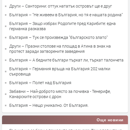
Други – Санторини: оттук нататък островът ще е друг
България – "Не живеем в България, но тя е нашата родина"
България – Защо избрах Родопите пред Карибите: една
германка разказва
България – Тук се произвежда "българското злато"
Други – Празни столове на площад в Атина в знак на
протест заради затворените заведения
България – А бедните българи търкат ли, търкат талончета
България – Германия връща на България 202 малки
съкровища
България – Полет над България
Забавни – Най-доброто място за почивка - Тенерифе,
Канарските острови с дрон
България – Нещо уникално. От България.
Още новини