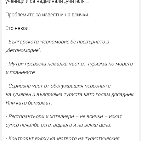
ученици и са надминали „учителя“…
Проблемите са известни на всички.
Ето някои:
-
Българското Черноморие бе превърнато в
„бетономорие“.
- Мутри превзеха немалка част от туризма по морето
и планините.
- Сериозна част от обслужващия персонал е
начумерен и възприема туриста като голям досадник.
Или като банкомат.
- Ресторантьори и хотелиери – не всички – искат
супер печалба сега, веднага и на всяка цена.
- Контролът върху качеството на туристическия