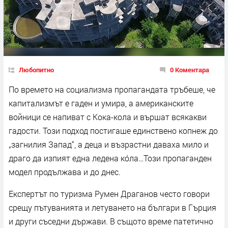
Любопитно
0 Коментара
По времето на социализма пропагандата тръбеше, че
капитализмът е гаден и умира, а американските
войници се напиват с Кока-кола и вършат всякакви
гадости. Този подход постигаше единствено копнеж до
„загнилия Запад“, а деца и възрастни даваха мило и
драго да изпият една ледена ко́ла…Този пропаганден
модел продължава и до днес.
Експертът по туризма Румен Драганов често говори
срещу пътуванията и летуването на българи в Гърция
и други съседни държави. В същото време патетично