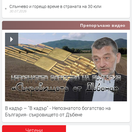
Слънчево и горещо време в страната на 30 юли
30.07.2026
Препоръчано видео
В кадър – "В кадър" - Непознатото богатство на
България- съкровището от Дъбене
Четени