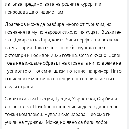
изтъква предимствата на родните курорти и
призовава да отиваме там.
Драганов може да разбира много от туризъм, но
познанията му по народопсихология куцат. Възхитен
е от Джирото и Дара, които били перфектна реклама
на България. Така е, но ако се бе случила през
октомври и ноември 2025 година. Сега е късно. Освен
това не виждаме образът на страната ни по време на
турнирите от големия шлем по тенис, например. Нито
социалните мрежи на потенциални наши клиенти от
други страни.
С критики към Гърция, Турция, Хърватска, Сърбия и
др. не става. Подобно отношение издава единствено
тежки комплекси. Чували сме израза: Ние сме ги
учили на туризъм. Може, но явно са били добри