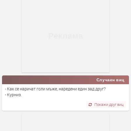
Случаен виц
- Как се наричат голи мъже, наредени един зад друг?
- Курниз.
Покажи друг виц