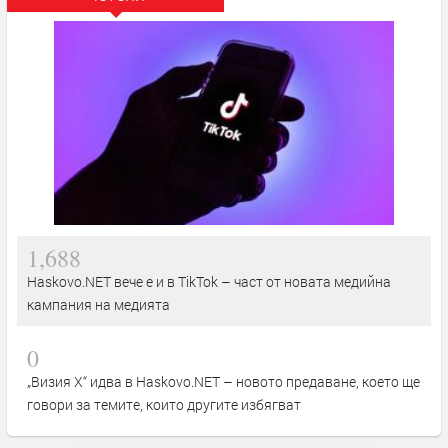
1,688
Haskovo.NET вече е и в TikTok – част от новата медийна
кампания на медията
0
„Визия Х“ идва в Haskovo.NET – новото предаване, което ще
говори за темите, които другите избягват