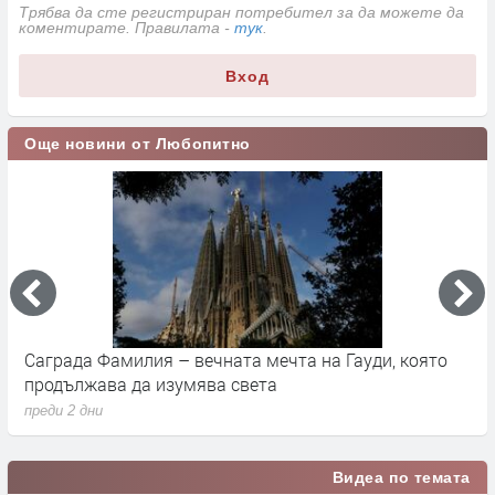
Трябва да сте регистриран потребител за да можете да
коментирате. Правилата -
тук
.
Вход
Още новини от Любопитно
Саграда Фамилия – вечната мечта на Гауди, която
К
продължава да изумява света
п
преди 2 дни
п
Видеа по темата