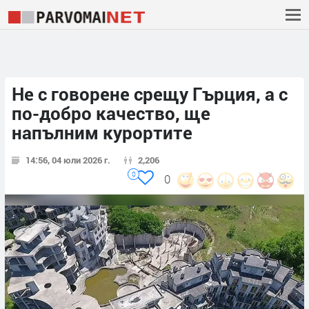
Не с говорене срещу Гърция, а с
по-добро качество, ще
напълним курортите
14:56, 04 юли 2026 г.
2,206
0
0