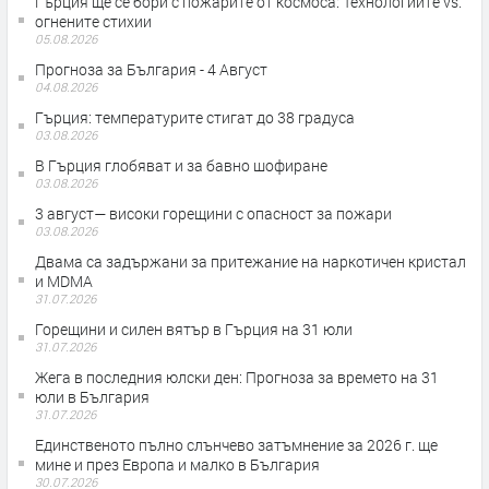
Гърция ще се бори с пожарите от космоса: Технологиите vs.
огнените стихии
05.08.2026
Прогноза за България - 4 Август
04.08.2026
Гърция: температурите стигат до 38 градуса
03.08.2026
В Гърция глобяват и за бавно шофиране
03.08.2026
3 август— високи горещини с опасност за пожари
03.08.2026
Двама са задържани за притежание на наркотичен кристал
и MDMA
31.07.2026
Горещини и силен вятър в Гърция на 31 юли
31.07.2026
Жега в последния юлски ден: Прогноза за времето на 31
юли в България
31.07.2026
Единственото пълно слънчево затъмнение за 2026 г. ще
мине и през Европа и малко в България
30.07.2026