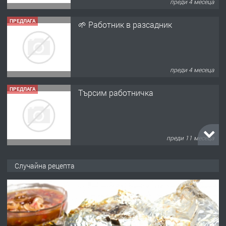
преди 4 месеца
ПРЕДЛАГА
🌱 Работник в разсадник
преди 4 месеца
ПРЕДЛАГА
Търсим работничка
преди 11 месеца
ПРЕДЛАГА
Продава употребявани чисти и
Случайна рецепта
запазени матраци за спални.
преди 1 година
ПРЕДЛАГА