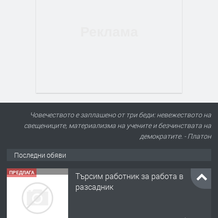
Човечеството е заплашено от три беди: невежеството на
свещениците, материализма на учените и безчинствата на
демократите. - Платон
Последни обяви
ПРЕДЛАГА
Търсим работник за работа в
разсадник