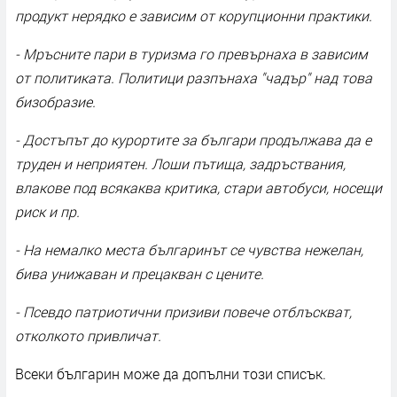
продукт нерядко е зависим от корупционни практики.
- Мръсните пари в туризма го превърнаха в зависим
от политиката. Политици разпънаха "чадър" над това
бизобразие.
- Достъпът до курортите за българи продължава да е
труден и неприятен. Лоши пътища, задръствания,
влакове под всякаква критика, стари автобуси, носещи
риск и пр.
- На немалко места българинът се чувства нежелан,
бива унижаван и прецакван с цените.
- Псевдо патриотични призиви повече отблъскват,
отколкото привличат.
Всеки българин може да допълни този списък.