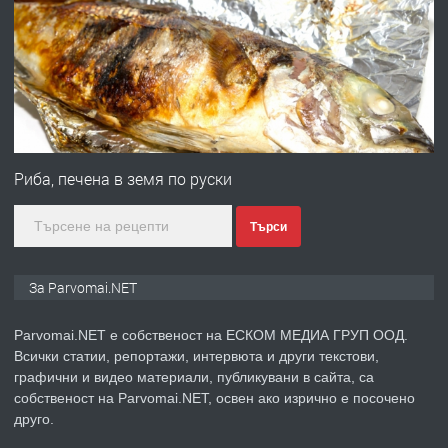
Работа за общи работници
преди 1 година
ПРЕДЛАГА
Първи поход "По стъпките на Ангел
Войвода"
Риба, печена в земя по руски
Търси
преди 1 година
ПРЕДЛАГА
Монтажник на малки детайли за
За Parvomai.NET
медицинската индустрия
Parvomai.NET е собственост на ЕСКОМ МЕДИА ГРУП ООД.
Всички статии, репортажи, интервюта и други текстови,
преди 1 година
графични и видео материали, публикувани в сайта, са
собственост на Parvomai.NET, освен ако изрично е посочено
ПРЕДЛАГА
Уроци по Математика
друго.