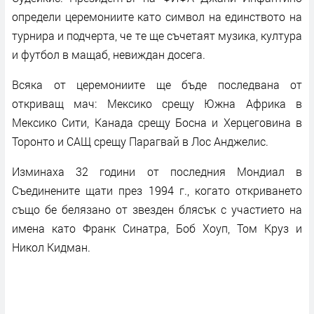
определи церемониите като символ на единството на
турнира и подчерта, че те ще съчетаят музика, култура
и футбол в мащаб, невиждан досега.
Всяка от церемониите ще бъде последвана от
откриващ мач: Мексико срещу Южна Африка в
Мексико Сити, Канада срещу Босна и Херцеговина в
Торонто и САЩ срещу Парагвай в Лос Анджелис.
Изминаха 32 години от последния Мондиал в
Съединените щати през 1994 г., когато откриването
също бе белязано от звезден блясък с участието на
имена като Франк Синатра, Боб Хоуп, Том Круз и
Никол Кидман.