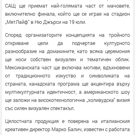
САЩ ще приемат най-голямата част от мачовете,
включително финала, който ще се играе на стадион
„МетЛайф“ в Ню Джърси на 19 юли.
Според организаторите концепцията на тройното
откриване цели да подчертае културното
разнообразие на домакините, като всяка церемония
ще носи собствен визуален и тематичен облик.
Мексиканската част ще включва мотиви, вдъхновени
от традиционното изкуство и символиката на
страната, канадската програма ще акцентира върху
мултикултурната идентичност, а американското шоу
ще заложи на високотехнологична „холивудска“ визия
със силен визуален спектакъл.
Цялостната продукция е поверена на италианския
креативен директор Марко Балич, известен с работата