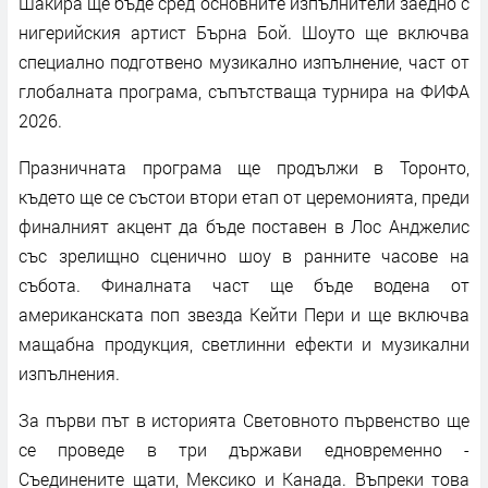
Шакира ще бъде сред основните изпълнители заедно с
нигерийския артист Бърна Бой. Шоуто ще включва
специално подготвено музикално изпълнение, част от
глобалната програма, съпътстваща турнира на ФИФА
2026.
Празничната програма ще продължи в Торонто,
където ще се състои втори етап от церемонията, преди
финалният акцент да бъде поставен в Лос Анджелис
със зрелищно сценично шоу в ранните часове на
събота. Финалната част ще бъде водена от
американската поп звезда Кейти Пери и ще включва
мащабна продукция, светлинни ефекти и музикални
изпълнения.
За първи път в историята Световното първенство ще
се проведе в три държави едновременно -
Съединените щати, Мексико и Канада. Въпреки това