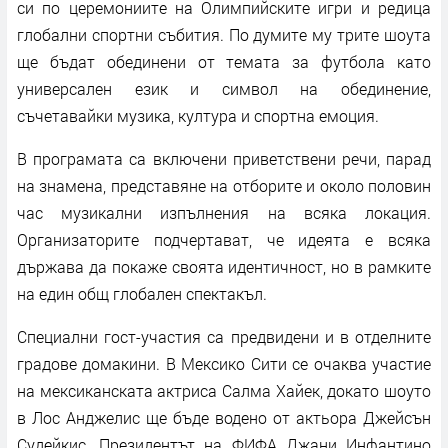
си по церемониите на Олимпийските игри и редица
глобални спортни събития. По думите му трите шоута
ще бъдат обединени от темата за футбола като
универсален език и символ на обединение,
съчетавайки музика, култура и спортна емоция.
В програмата са включени приветствени речи, парад
на знамена, представяне на отборите и около половин
час музикални изпълнения на всяка локация.
Организаторите подчертават, че идеята е всяка
държава да покаже своята идентичност, но в рамките
на един общ глобален спектакъл.
Специални гост-участия са предвидени и в отделните
градове домакини. В Мексико Сити се очаква участие
на мексиканската актриса Салма Хайек, докато шоуто
в Лос Анджелис ще бъде водено от актьора Джейсън
Судейкис. Президентът на ФИФА Джани Инфантино