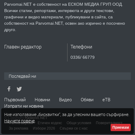
Parvomai.NET е собственост на ЕСКОМ МЕДИА ГРУП ООД.
Всички статии, репортажи, интервюта и други текстови,
преди 1 година
графични и видео материали, публикувани в сайта, са
собственост на Parvomai.NET, освен ако изрично е посочено
ПРЕДЛАГА
Продавам апартамент - гр.
друго.
Първомай
Главен редактор
Телефони
преди 1 година
0336/ 66779
ТЪРСИ
Търсим работник
Последвай ни
преди 1 година
Първомай
Новини
Видео
Обяви
еТВ
Изпрати ни новина
ПРЕДЛАГА
Търсим работник за работа в
Ние използваме „бисквитки“, за да улесним вашето сърфиране.
разсадник
© Copyright
Haskovo.NET
Научете повече
.
Пълна версия
Етичен кодекс
Общи условия
Поверителност
Приемам
За реклама
Избори 2026
Свържи се с нас
преди 4 месеца