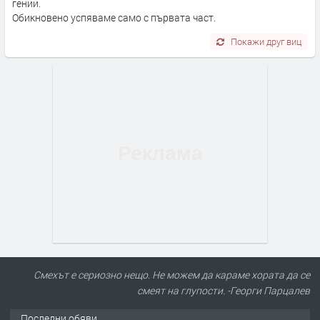
гении.
Обикновено успяваме само с първата част.
Покажи друг виц
Смехът е сериозно нещо. Не можем да караме хората да се
смеят на глупости. -Георги Парцалев
Последни обяви