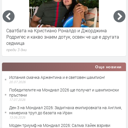
Сватбата на Кристиано Роналдо и Джорджина
Д
Родригес и какво знаем дотук, освен че ще е другата
Р
седмица
п
преди 3 дни
Още новини
Испания смачка Аржентина и е световен шампион!
20.07.2026
Победителите на Мондиал 2026 ще получат и шампионски
пръстени
17.07.2026
Ден 3 на Мондиал 2026: Задигнаха екипировката на Англия,
намериха труп до базата на Иран
13.06.2026
Моден триумф на Мондиал 2026: Салма Хайек взриви