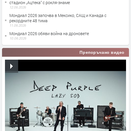
стадион „Ацтека“ с рокля-знаме
12.06.2026
Мондиал 2026 започва в Мексико, САЩ и Канада с
рекордните 48 тима
11.06.2026
Мондиал 2026 обяви война на дроновете
10.06.2026
Препоръчано видео