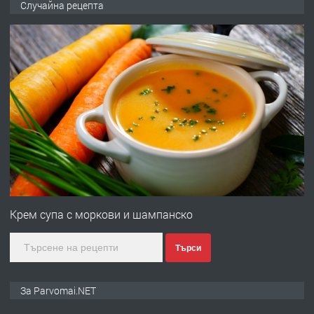
Случайна рецепта
преди 1 година
ПРЕДЛАГА
Първи поход "По стъпките на Ангел
Войвода"
преди 1 година
ПРЕДЛАГА
Монтажник на малки детайли за
медицинската индустрия
Крем супа с моркови и шампанско
Търси
преди 1 година
ПРЕДЛАГА
Уроци по Математика
За Parvomai.NET