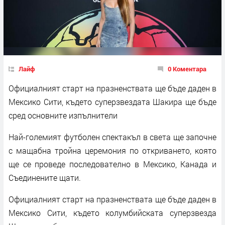
Лайф
0 Коментара
Официалният старт на празненствата ще бъде даден в
Мексико Сити, където суперзвездата Шакира ще бъде
сред основните изпълнители
Най-големият футболен спектакъл в света ще започне
с мащабна тройна церемония по откриването, която
ще се проведе последователно в Мексико, Канада и
Съединените щати.
Официалният старт на празненствата ще бъде даден в
Мексико Сити, където колумбийската суперзвезда